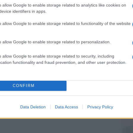
Il Se
Vladimirovich alle presidenziali; la cantante
o allow Google to enable storage related to analytics like cookies on
barch
evice identifiers in apps.
dall'e
tentat
a hanno fatto molto discutere, e alcuni simboli
o allow Google to enable storage related to functionality of the website
servil
ll’astronauta Yuri Gagarin al giovane pioniere,
europ
dei m
o allow Google to enable storage related to personalization.
Musi
o allow Google to enable storage related to security, including
 Guccini
cation functionality and fraud prevention, and other user protection.
Oppa Putin Style
to
, è lanciato un concorso on-
CONFIRM
Il ri
nali sugli «eroi della democrazia» in Russia.
"Cron
che s
ratia2, vicino al nuovo Consiglio di
Data Deletion
Data Access
Privacy Policy
ussa.
Lo st
anche