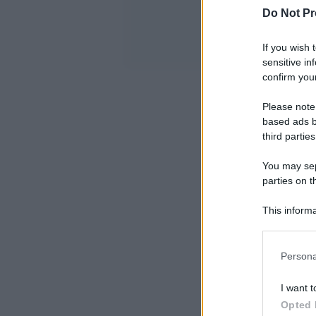
Do Not Pr
If you wish 
sensitive in
confirm your
Please note
based ads b
third parties
You may sepa
parties on t
This informa
Participants
Please note
Persona
information 
deny consent
I want t
in below Go
Opted 