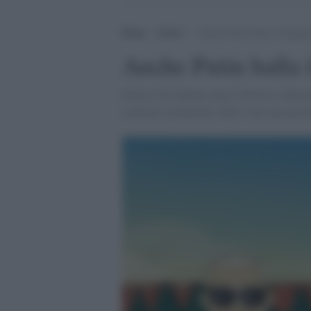
Home
>
Esteri
>
Anche Putin balla il Gangna
Anche Putin balla 
Dopo il dissidente cinese Weiwei e Ban K
canzone-tormentone. Ma è solo una parod