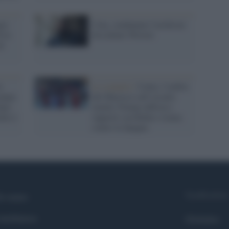
gio
Cina, condannato l'archistar
 la
dissidente Weiwei
né
o
Lo scenario /
Ceuta, l’ombra
campo
del Marocco sull’assalto
dopo
mentre Trump rafforza i
ntro i
rapporti con Rabat e trama
contro la Spagna
Syndication
i siamo
ntributors
Globalist