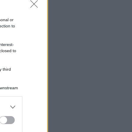
sonal or
ection to
nterest-
closed to
 third
Downstream
er and store
to grant or
ed purposes