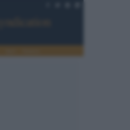
Sport
Tendenze