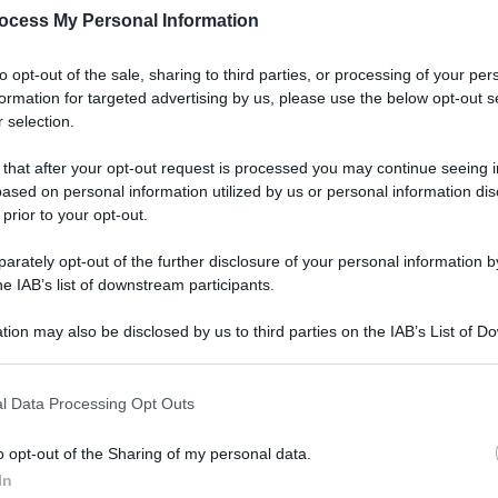
ocess My Personal Information
to opt-out of the sale, sharing to third parties, or processing of your per
formation for targeted advertising by us, please use the below opt-out s
 selection.
 that after your opt-out request is processed you may continue seeing i
ased on personal information utilized by us or personal information dis
 prior to your opt-out.
rately opt-out of the further disclosure of your personal information by
he IAB’s list of downstream participants.
tion may also be disclosed by us to third parties on the IAB’s List of 
 that may further disclose it to other third parties.
 that this website/app uses one or more Google services and may gath
l Data Processing Opt Outs
including but not limited to your visit or usage behaviour. You may click 
 to Google and its third-party tags to use your data for below specifi
o opt-out of the Sharing of my personal data.
ogle consent section.
In