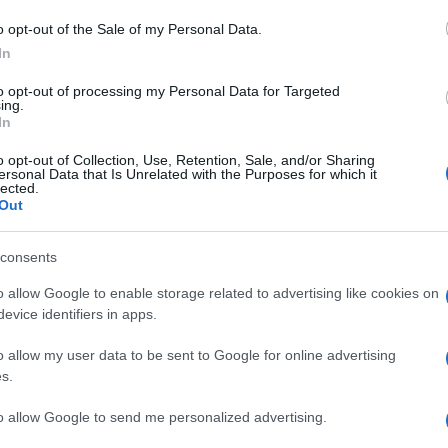
o opt-out of the Sale of my Personal Data.
ssidente cinese Ai Weiwei e il segretario
In
ià visti su YouTube ballare il Gangnam Style, il
to opt-out of processing my Personal Data for Targeted
ntagia anche il presidente russo Vladimir Putin.
ing.
In
Ulti
o opt-out of Collection, Use, Retention, Sale, and/or Sharing
ersonal Data that Is Unrelated with the Purposes for which it
ndo il giro della Rete, il capo di Stato, in
lected.
Out
pleto con papillon che imita il video originale,
a che ha spopolato in tutto il mondo. Con lui,
consents
il premier Dmitry Medvedev.
o allow Google to enable storage related to advertising like cookies on
evice identifiers in apps.
protagonisti dell’ultimo anno politico in Russia:
o allow my user data to be sent to Google for online advertising
ne Alexei Navalny è rincorso da un gruppo di
s.
L'int
spiegata in massa durante le prime
Gaza:
to allow Google to send me personalized advertising.
solle
rso inverno. Ci sono anche il miliardario Mikhail