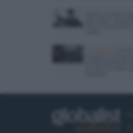
Gagarin e il primo viag
nello spazio: "Da quassù
Terra è senza frontiere 
confini"
Cisgiordania /
L’esercit
israeliano si ritira dal 
profughi di Qalandiya 
tre giorni di violenze co
palestinesi
Ch
Co