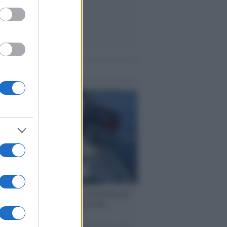
me notizie
ervista /
Marco Croatti e la Flottilla per
 le nostre vele gonfie grazie alla
vazione popolare