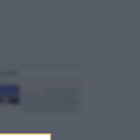
i anche
Palestina /
Il Board of Peace
di Trump assegna il primo
contratto per un rudimentale
avamposto militare a Gaza