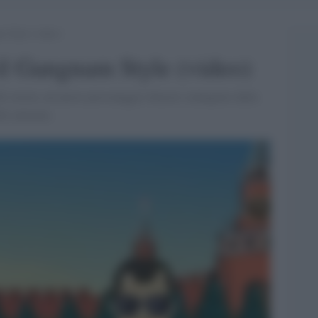
m Style (video)
il Gangnam Style (video)
i-moon, un nuovo personaggio illustre contagiato dalla
ia animata.