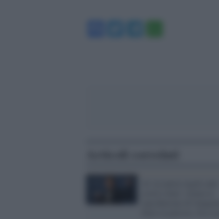
Facebook
Twitter
Telegram
WhatsA
Articoli correlati
Al via nuove regole anti
covid a Seul: vietata la
riproduzione di Gangn
Style in palestra. Ecco 