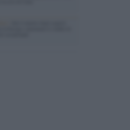
o la crisi di Ceuta
enze /
Sale il numero degli acquisti
e in Europa e aumentano le vendite di
oli second hand