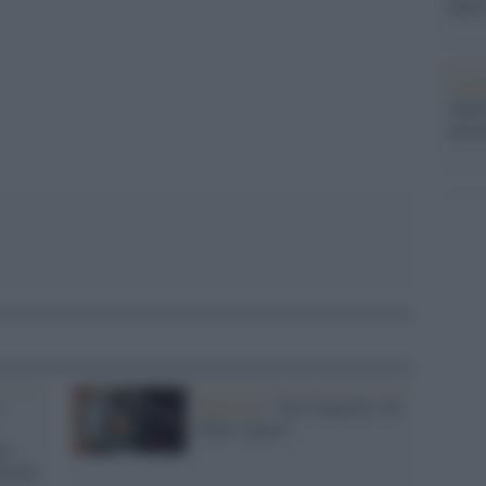
dietr
pp
Tend
onlin
artic
-
Memoria /
Yuri Gagarin e fu
subito spazio
am
perché