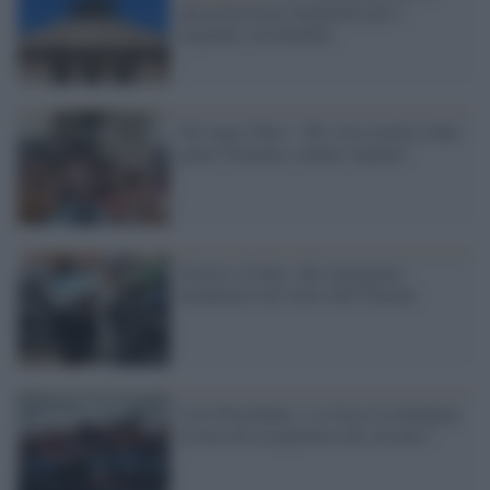
alla protezione umanitaria per i
migranti con bambini
Nei lager libici: "Ho visto morire tanta
gente torturata e donne stuprate"
Grecia e Calais, due emergenze
umanitarie nel cuore dell’Europa
Caro Presidente: e se fosse la Sardegna
la terra di accoglienza che cercano?