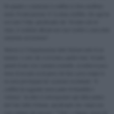
Da quando è cominciato il conflitto in Siria sarebbero
morte 30 mila persone. E’ la stima, terribile, che oggi ha
reso noto l’Onu, specificando che “Si tratta solo di
stime, le verifiche ufficiali non sono ossibili a causa della
situazione sul territorio”.
Tuttavia se l’Organizzazione delle Nazioni unite fa un
numero, è certo che si avvicina a quello reale. Si tratta
quindi di una vera e propria ecatombe, accaduta in poco
meno di un anno in un paese che fino a poco tempo fa
era meta privilegiata dei vacanzieri occidentali. “Il
conflitto ha raggiunto nuove punte di brutalitàò e
violenza”, ha detto il sottosegretario agli affari politici
dell’Onu Jeffry Feltman, specificando che i danni non
sono soltanto alle persone: “”Citta’ e villaggi, alcuni dei