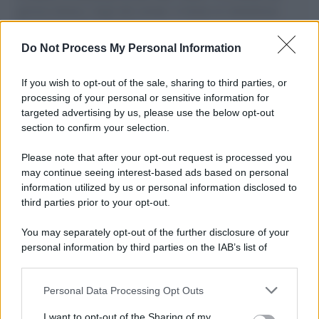
governo italiano e degli altri europei, il ritorno al colonialismo.
L'importanza dei movimenti.
Do Not Process My Personal Information
Il lutto /
Addio a Livio Berruti, leggenda dello sprint
italiano
If you wish to opt-out of the sale, sharing to third parties, or
processing of your personal or sensitive information for
targeted advertising by us, please use the below opt-out
section to confirm your selection.
Il libro /
Crescere significa pentirsi: l’immaturità degli
italiani tra berlusconismo, fascismo e nuove nostalgie
Please note that after your opt-out request is processed you
may continue seeing interest-based ads based on personal
information utilized by us or personal information disclosed to
third parties prior to your opt-out.
Memoria /
Quando Pasolini raccontava i minatori italiani in
You may separately opt-out of the further disclosure of your
Belgio dopo Marcinelle
personal information by third parties on the IAB’s list of
downstream participants.
Personal Data Processing Opt Outs
This information may also be disclosed by us to third parties
Il libro /
La letteratura che racconta l’estate
on the IAB’s List of Downstream Participants that may further
I want to opt-out of the Sharing of my