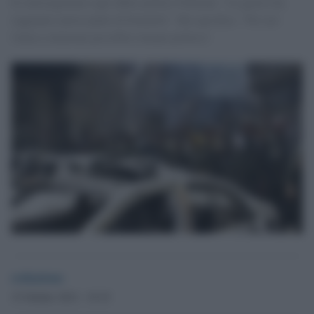
Il sottosegretario agli affari politici Feltman: "La guerra ha
raggiunto nuove punte di brutalità". Ma specifica: "Per noi
l'unica soluzione possibile rimane politica".
redazione
15 Ottobre 2012 - 19.19