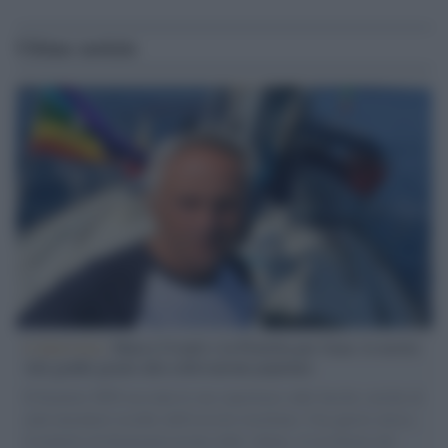
Ultime notizie
L'intervista /
Marco Croatti e la Flottilla per Gaza: le nostre
vele gonfie grazie alla sollevazione popolare
Il Senatore M5S racconta la sua esperienza sulle barche cariche di
aiuti umanitari assalite dall'esercito israeliano. Una guerra atroce,
il tentativo di disumanizzazione delle vittime, il servilismo del