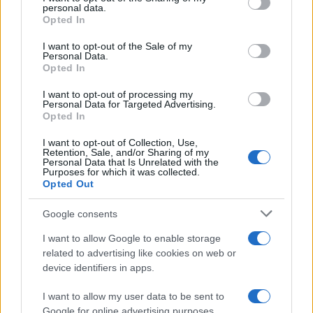
disclose it to other third parties.
personal data.
Opted In
Please note that this website/app uses one or more Google
services and may gather and store information including but
I want to opt-out of the Sale of my
Personal Data.
not limited to your visit or usage behaviour. You may click to
Opted In
grant or deny consent to Google and its third-party tags to
use your data for below specified purposes in below Google
I want to opt-out of processing my
consent section.
Personal Data for Targeted Advertising.
Opted In
I want to opt-out of Collection, Use,
Retention, Sale, and/or Sharing of my
Personal Data that Is Unrelated with the
Purposes for which it was collected.
Opted Out
Syndication
Culture
Google consents
Salute
Globalist
I want to allow Google to enable storage
related to advertising like cookies on web or
Megachip
Globalscience
device identifiers in apps.
GiULia
Globalsport
I want to allow my user data to be sent to
Google for online advertising purposes.