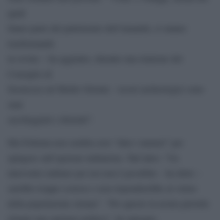
quali
fanno parte del patrimonio dell’umanità, si stanno
trasformando
in rovine – ha aggiunto, durante una riunione del
Consiglio di
Sicurezza sul Medio Oriente – tesori archeologici sono
stati
saccheggiati e distrutti”.
Ma Feltman non sembra aver “dato i numeri” per
spingere sull’opzione militarista. Tutt’altro: “Un
intervento militare per noi non è possibile – ha detto –
sarebbe troppo costoso e non risponderebbe al volere
della popolazione siriana”. “Per questo la nostra priorità
rimane una opzione politica”, ha spiegato.