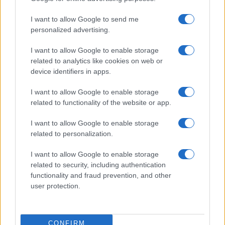
Prima Pagina
I want to allow Google to send me
personalized advertising.
Giornale dello
Chi siamo
I want to allow Google to enable storage
Spettacolo
related to analytics like cookies on web or
Contributors
device identifiers in apps.
Wondernet
Facebook
I want to allow Google to enable storage
Giuliana Sgrena
related to functionality of the website or app.
Twitter
I want to allow Google to enable storage
Google News
related to personalization.
Mastodon
I want to allow Google to enable storage
related to security, including authentication
Cookie Policy
functionality and fraud prevention, and other
user protection.
Preferenze Privacy
CONFIRM