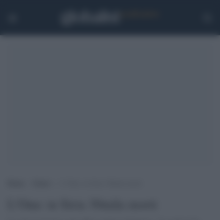
Home
>
Esteri
>
L’Onu: in Siria 30mila morti
L'Onu: in Siria 30mila morti