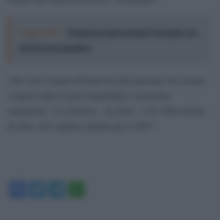
Leggi anche:
Trump ha quasi esaurito l'arsenale Usa,
ma il tycoon smentisce
Allo stesso tempo Feltman ha fatto presente che rimane
scoperta tutta la parte riguardante l’assistenza
umanitaria: “La richiesta – ha detto – è di 3498 milioni
di euro, ed è coperta soltanto per il 40%”.
Facebook
Twitter
Telegram
WhatsApp