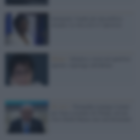
Immigrati, 8 punti per una politica
europea. La vera crisi è l’ipocrisia
Milano /
Infanzia e storia nel quartiere
operaio: reportage sull'abitare
Tel Aviv /
Netanyahu respinge il piano
per Gaza sostenuto da Trump: nessun
ritiro finché Hamas non sarà disarmato