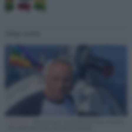
Ultime notizie
L'intervista /
Marco Croatti e la Flottilla per Gaza: le nostre
vele gonfie grazie alla sollevazione popolare