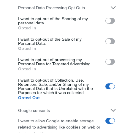
Personal Data Processing Opt Outs
This information may also be disclosed by us to third parties
L'anniversario /
90 anni di Yves Saint Laurent, tra moda e
on the IAB’s List of Downstream Participants that may further
I want to opt-out of the Sharing of my
scandali
disclose it to other third parties.
personal data.
Opted In
Please note that this website/app uses one or more Google
services and may gather and store information including but
I want to opt-out of the Sale of my
Personal Data.
not limited to your visit or usage behaviour. You may click to
Opted In
grant or deny consent to Google and its third-party tags to
use your data for below specified purposes in below Google
I want to opt-out of processing my
consent section.
Personal Data for Targeted Advertising.
Opted In
I want to opt-out of Collection, Use,
Retention, Sale, and/or Sharing of my
Personal Data that Is Unrelated with the
Purposes for which it was collected.
Opted Out
Syndication
Culture
Google consents
Salute
Globalist
I want to allow Google to enable storage
related to advertising like cookies on web or
Megachip
Globalscience