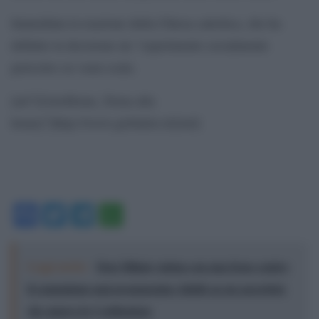
Immediata la reazione della Chiesa cattolica, che ha
definito la decisione un “esperimento socialmente
pericolso su vasta scala.
[url”[GotoHome_Torna alla
home]”]http://www.globalist.it/[/url]
Facebook
Twitter
Telegram
WhatsApp
Leggi anche:
Don Milani, statua con una frase contro
il comunismo mai pronunciata: falsità su un sacerdote
che amava la Costituzione