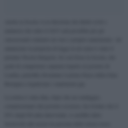
Anche la Scozia va in direzione dei diritti civili e
annuncia che entro il 2015 sarà possibile per gli
omosessuali contrarre un vero e proprio matrimonio. Ad
annunciare la proposta di legge in tal senso è stato il
premier Nicola Sturgeon. Se così fosse la Scozia, che
gode di competenze separata rispetto al governo di
Londra, potrebbe divenatare il primo Paese della Gran
Bretagna a legalizzare i matrimoni gay.
La notiza è stata data, dopo che un sondaggio,
commissionato dal governo scozzese, ha rivelato che il
65% degli 80 mila intervistati, si sarebbe detto
favorevole alle nozze tra persone dello stesso sesso.