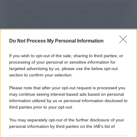
Il Senatore M5S racconta la sua esperienza sulle barche cariche di
aiuti umanitari assalite dall'esercito israeliano. Una guerra atroce,
il tentativo di disumanizzazione delle vittime, il servilismo del
governo italiano e degli altri europei, il ritorno al colonialismo.
L'importanza dei movimenti.
Do Not Process My Personal Information
Palestina /
Il Board of Peace di Trump assegna il primo
contratto per un rudimentale avamposto militare a Gaza
If you wish to opt-out of the sale, sharing to third parties, or
processing of your personal or sensitive information for
targeted advertising by us, please use the below opt-out
section to confirm your selection.
L'evento /
La Sila diventa un palcoscenico naturale: nasce “A
Farla Amare Comincia Tu – Opera Sila”
Please note that after your opt-out request is processed you
may continue seeing interest-based ads based on personal
information utilized by us or personal information disclosed to
third parties prior to your opt-out.
Il ricordo /
Le radici di Francesco Guccini
You may separately opt-out of the further disclosure of your
personal information by third parties on the IAB’s list of
downstream participants.