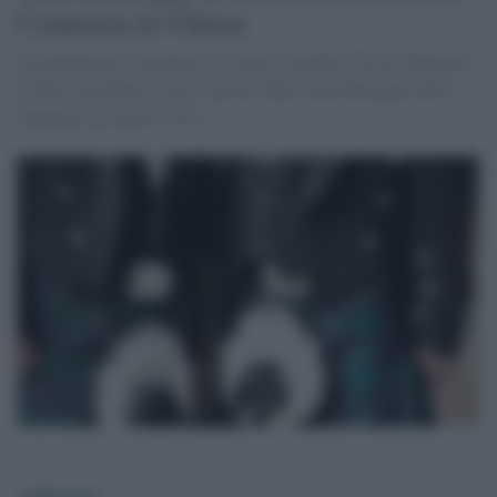
Contraria la Chiesa
Ad annunciare la proposta di legge il premier Nicola Sturgeon.
Il Paese potrebbe essere il primo della Gran Bretagna nella
battaglia sui diritti civili.
redazione