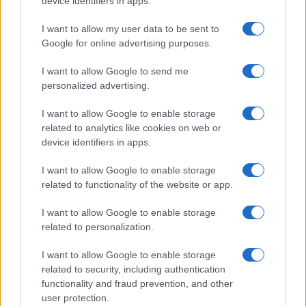
device identifiers in apps.
GiULia
Globalsport
I want to allow my user data to be sent to
Google for online advertising purposes.
Prima Pagina
I want to allow Google to send me
personalized advertising.
Giornale dello
Chi siamo
I want to allow Google to enable storage
Spettacolo
related to analytics like cookies on web or
Contributors
device identifiers in apps.
Wondernet
Facebook
I want to allow Google to enable storage
Giuliana Sgrena
related to functionality of the website or app.
Twitter
I want to allow Google to enable storage
Google News
related to personalization.
Mastodon
I want to allow Google to enable storage
related to security, including authentication
Cookie Policy
functionality and fraud prevention, and other
user protection.