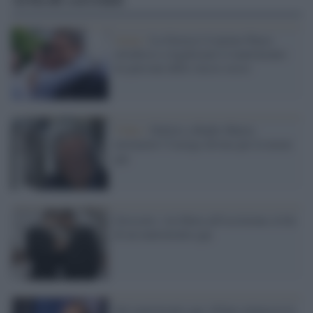
Atene /
La Grecia è il primo Paese
ortodosso a legalizzare il matrimonio
tra persone dello stesso sesso
Video /
Delirio a Radio Maria:
terremoto? Castigo divino per le nozze
gay
Grosseto: via libera all'iscrizione civile
di un matrimonio gay
Sul matrimonio gay Alfano minaccia la