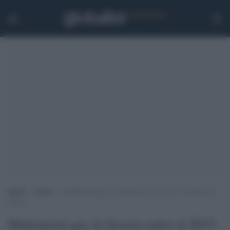
Home
>
Esteri
>
Matrimoni gay in Scozia entro il 2015. Contraria la
Chiesa
Matrimoni gay in Scozia entro il 2015.