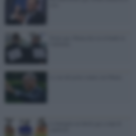
crisi
Nozze gay, Obama dice no al bando in
California
Le star del porno stanno con Obama
La battaglia sui diritti gay a colpi di
sandwich