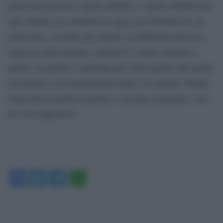
primi dati parziali e quelli definitivi. I primi attribuivano
agli islamici un centinaio di seggi, poi diventati 48. In
particolare, secondo gli islamici, la differenza dei loro
seggi (tra dati parziali e definitivi) è quasi identica a
quella, in positivo, registrata per l’Fln rispetto alle prime
rilevazioni e all’assegnazione finale. Il sospetto? Brogli.
Ossia che il partito al potere si sia auto-assegnato i voti
dei suoi oppositori.
Facebook
Twitter
Telegram
WhatsApp