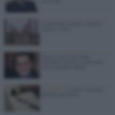
per 20 anni
La più grande comunità straniera in
Algeria? I cinesi
Algeria, criticò il presidente
Bouteflika: morto per sciopero della
fame il giornalista Tamalt
Le iniziative /
21 marzo: la Giornata
Mondiale della Poesia