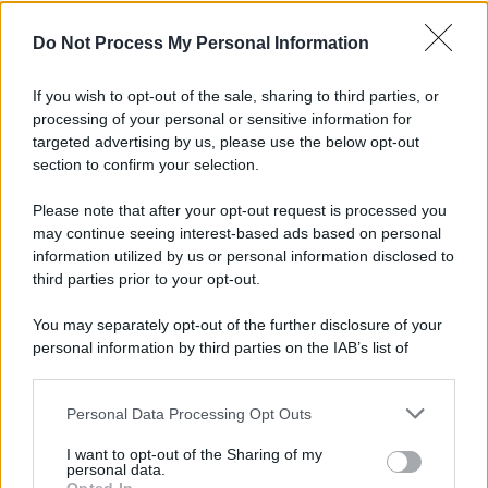
L'importanza dei movimenti.
Do Not Process My Personal Information
Musica /
Al maestro Francesco Guccini
If you wish to opt-out of the sale, sharing to third parties, or
processing of your personal or sensitive information for
targeted advertising by us, please use the below opt-out
section to confirm your selection.
Il ricordo /
Quando Guccini raccontava le "Cronache
epafaniche": l'intervista all'artista che si definiva un
Please note that after your opt-out request is processed you
'narratore'
may continue seeing interest-based ads based on personal
information utilized by us or personal information disclosed to
third parties prior to your opt-out.
Lo studio /
Disinformazione russa e destra: anche la
You may separately opt-out of the further disclosure of your
macchina propagandistica di Putin dietro la crisi di Ceuta
personal information by third parties on the IAB’s list of
downstream participants.
Personal Data Processing Opt Outs
This information may also be disclosed by us to third parties
Tendenze /
Sale il numero degli acquisti online in Europa e
on the IAB’s List of Downstream Participants that may further
I want to opt-out of the Sharing of my
aumentano le vendite di articoli second hand
disclose it to other third parties.
personal data.