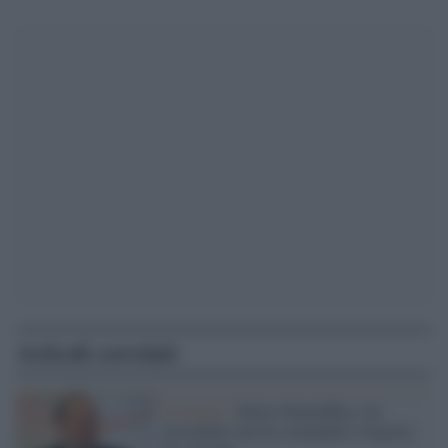
Articoli correlati
Il ritratto /
Morto Bouteflika, l'ex
presidente che ha comandato l'Algeria