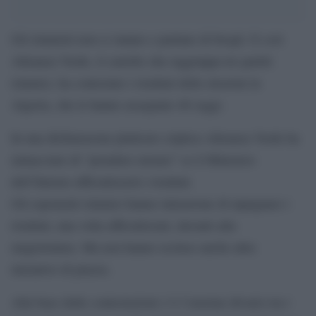
Gli islamisti non ci stanno e parlano di brogli. E così
Alleanza Verde, il cartello che raggruppa tre partiti
islamici, ha contestato i risultati delle elezioni in
Algeria, che le hanno assegnato 48 seggi.
In una dichiarazone piuttosto criptica Alleanza Verde ha
minacciato di “prendere misure” se il Ministero
dell’Interno ufficializzerà i risultati.
Gli esponenti islamici hanno intenzione di mpugnare i
risultati, una volta ufficializzati, davanti alla
magistratura. Ma non hanno escluso anche altre
iniziative di piazza.
Alla base delle contestazioni c’è l’enorme divario tra i