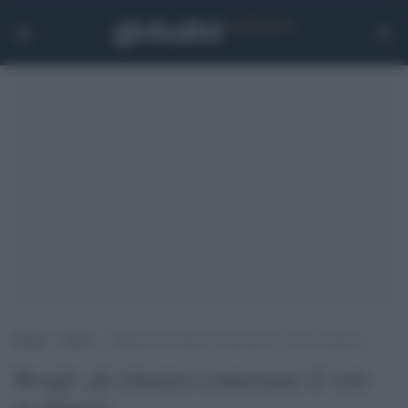
Home
>
Esteri
>
Brogli: gli islamici contestano il voto in Algeria
Brogli: gli islamici contestano il voto
in Algeria