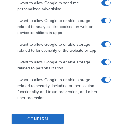
I want to allow Google to send me
personalized advertising.
Giornale dello
Chi siamo
I want to allow Google to enable storage
Spettacolo
related to analytics like cookies on web or
Contributors
device identifiers in apps.
Wondernet
Facebook
I want to allow Google to enable storage
Giuliana Sgrena
related to functionality of the website or app.
Twitter
I want to allow Google to enable storage
Google News
related to personalization.
Mastodon
I want to allow Google to enable storage
related to security, including authentication
Cookie Policy
functionality and fraud prevention, and other
user protection.
Preferenze Privacy
CONFIRM