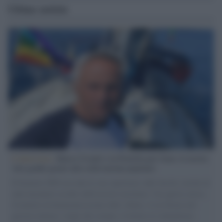
Ultime notizie
L'intervista /
Marco Croatti e la Flottilla per Gaza: le nostre
vele gonfie grazie alla sollevazione popolare
Il Senatore M5S racconta la sua esperienza sulle barche cariche di
aiuti umanitari assalite dall'esercito israeliano. Una guerra atroce,
il tentativo di disumanizzazione delle vittime, il servilismo del
governo italiano e degli altri europei, il ritorno al colonialismo.