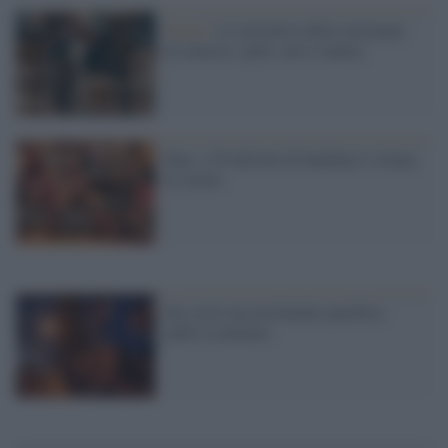
Eventi /
Le iniziative della settimana
tra musica, sport, arte e natura
Onu: a 39 milioni di bambine è vietata
la scuola
Ora serve un movimento pacifista
arabo-israeliano