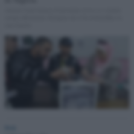
Alleanza Verde minaccia di presentare ricorso se i risultati
saranno ufficializzati. Ritengono che il Fln di Bouteflika sia
stato favorito.
Desk