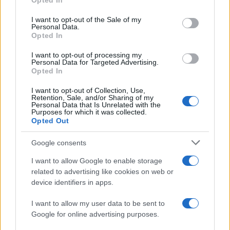
Opted In
Please note that this website/app uses one or more Google
services and may gather and store information including but
I want to opt-out of the Sale of my
Personal Data.
not limited to your visit or usage behaviour. You may click to
Opted In
grant or deny consent to Google and its third-party tags to
use your data for below specified purposes in below Google
I want to opt-out of processing my
consent section.
Personal Data for Targeted Advertising.
Opted In
I want to opt-out of Collection, Use,
Retention, Sale, and/or Sharing of my
Personal Data that Is Unrelated with the
Purposes for which it was collected.
Opted Out
Syndication
Culture
Google consents
Salute
Globalist
I want to allow Google to enable storage
related to advertising like cookies on web or
Megachip
Globalscience
device identifiers in apps.
GiULia
Globalsport
I want to allow my user data to be sent to
Google for online advertising purposes.
Prima Pagina