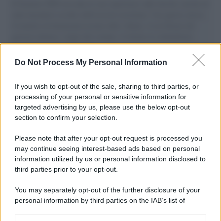
Il Senatore M5S racconta la sua esperienza sulle barche cariche di
aiuti umanitari assalite dall'esercito israeliano. Una guerra atroce,
il tentativo di disumanizzazione delle vittime, il servilismo del
governo italiano e degli altri europei, il ritorno al colonialismo.
L'importanza dei movimenti.
Do Not Process My Personal Information
L'anniversario /
90 anni di Yves Saint Laurent, tra moda e
scandali
If you wish to opt-out of the sale, sharing to third parties, or
processing of your personal or sensitive information for
targeted advertising by us, please use the below opt-out
section to confirm your selection.
Perché i centri di intrattenimento per famiglie investono in
attrazioni ad alta tecnologia
Please note that after your opt-out request is processed you
may continue seeing interest-based ads based on personal
information utilized by us or personal information disclosed to
third parties prior to your opt-out.
Il conflitto /
La mafia russa e l'arma del caos
You may separately opt-out of the further disclosure of your
personal information by third parties on the IAB’s list of
downstream participants.