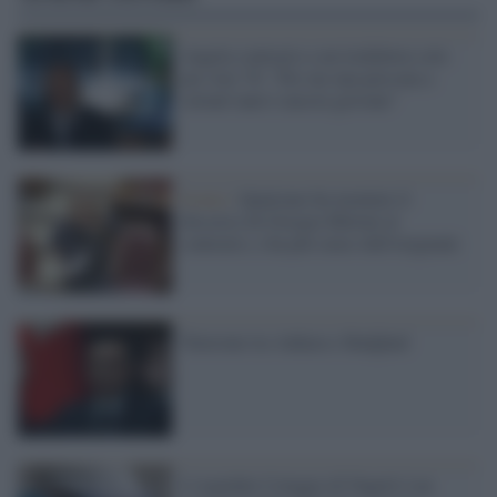
Angela contrario a un lockdown solo
per over 70: "Per me una persona a
settant’anni è ancora giovane"
Ironia /
Qualcuno ha montato il
discorso di Giorgia Meloni al
contrario, e ha più senso dell'originale
Tensione tra Ankara e Badghad
L'ospedale Cotugno di Napoli è un