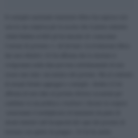
Il consiglio nazionale transitorio libico ha espresso ieri
sera la sua sorpresa per la accuse che il primo ministro
Abdel Rahim al-Kib gli ha lanciato di «ostacolare
l’azione di governo» e «di deviare» la rivoluzione libica
dai suoi obiettivi. Il Cnt afferma che le elezioni si
svolgeranno nella data prevista sottolinenando di non
essere mai stato «un nemico del governo. Ma al contrario
di avergli fornito appoggio e consigli». Inoltre il Cnt
afferma di aver dato al governo diverse occasioni per
cambiare la sua politica e risolvere i dossier in sospeso
«nonostante il moltiplicarsi di lamentele da parte di
alcuni ministri sull’incapacità del capo del governo di
lavorare con spirito di gruppo». Il Cnt ha anche