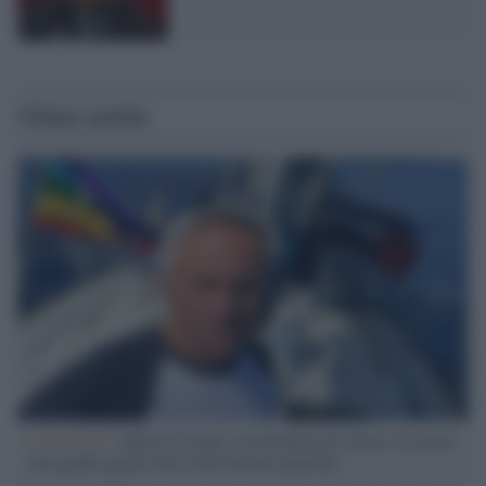
Ultime notizie
L'intervista /
Marco Croatti e la Flottilla per Gaza: le nostre
vele gonfie grazie alla sollevazione popolare