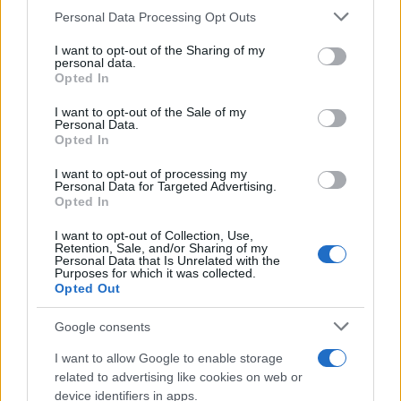
Personal Data Processing Opt Outs
This information may also be disclosed by us to third parties
Tel Aviv /
Netanyahu si smarca da Trump: "Israele farà tutto
on the IAB’s List of Downstream Participants that may further
I want to opt-out of the Sharing of my
quello che è necessario per la sua sicurezza"
disclose it to other third parties.
personal data.
Opted In
Please note that this website/app uses one or more Google
services and may gather and store information including but
I want to opt-out of the Sale of my
Personal Data.
not limited to your visit or usage behaviour. You may click to
Opted In
grant or deny consent to Google and its third-party tags to
use your data for below specified purposes in below Google
I want to opt-out of processing my
consent section.
Personal Data for Targeted Advertising.
Opted In
I want to opt-out of Collection, Use,
Retention, Sale, and/or Sharing of my
Personal Data that Is Unrelated with the
Purposes for which it was collected.
Opted Out
Syndication
Culture
Google consents
Salute
Globalist
I want to allow Google to enable storage
related to advertising like cookies on web or
Megachip
Globalscience
device identifiers in apps.