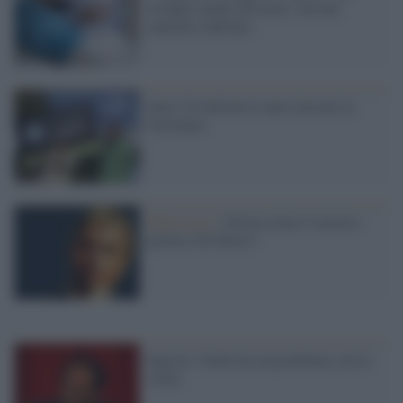
esempio anche all'estero: nessun
sanitario infettato
Sono 2,8 milioni le auto truccate in
Germania
Riflessioni /
Chi ha creato il mostro
politico Di Pietro?
Ingroia: l'Italia ha un problema con la
verità