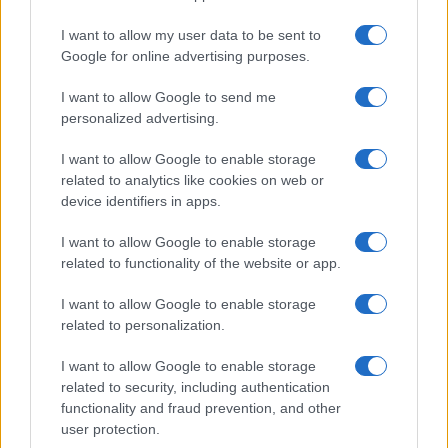
GiULia
Globalsport
I want to allow my user data to be sent to
Google for online advertising purposes.
Prima Pagina
I want to allow Google to send me
personalized advertising.
Giornale dello
Chi siamo
I want to allow Google to enable storage
Spettacolo
related to analytics like cookies on web or
Contributors
device identifiers in apps.
Wondernet
Facebook
I want to allow Google to enable storage
Giuliana Sgrena
related to functionality of the website or app.
Twitter
I want to allow Google to enable storage
Google News
related to personalization.
Mastodon
I want to allow Google to enable storage
related to security, including authentication
Cookie Policy
functionality and fraud prevention, and other
user protection.
Preferenze Privacy