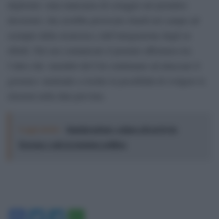
deplorato «una mancanza di coraggio nel prendere
decisioni» che avrebbe provocato ritardi nel campo ad
esempio della sicurezza e dell’integrazione degli ex
ribelli. Nel suo comunicato il premier affermava tra
l’altro che «membri del Cnt continuano ad attaccare il
governo» mettendo a rischio la possibilità di svolgere le
elezioni nella data prevista.
Leggi anche:
Immigrazione: calano gli arrivi in
Europa e sale la tensione politica
Facebook
Twitter
Telegram
WhatsApp