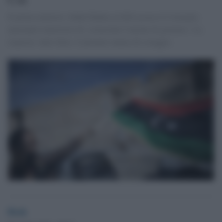
Il primo ministro Abdel Rahim al-Kib accusa il Consiglio
nazionale transitorio di «ostacolare l'azione di governo». La
risposta: tutto falso, il premier manca di coraggio.
Desk