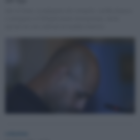
Saif Al Islam, secondogenito del colonnello, sarebbe disposto
a consegnarsi al Tribunale penale internazionale, che ha
spiccato nei suoi confronti un mandato d'arresto.
redazione