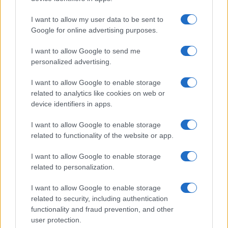
GiULia
Globalsport
I want to allow my user data to be sent to
Google for online advertising purposes.
Prima Pagina
I want to allow Google to send me
personalized advertising.
Giornale dello
Chi siamo
I want to allow Google to enable storage
Spettacolo
related to analytics like cookies on web or
Contributors
device identifiers in apps.
Wondernet
Facebook
I want to allow Google to enable storage
Giuliana Sgrena
related to functionality of the website or app.
Twitter
I want to allow Google to enable storage
Google News
related to personalization.
Mastodon
I want to allow Google to enable storage
related to security, including authentication
Cookie Policy
functionality and fraud prevention, and other
user protection.
Preferenze Privacy