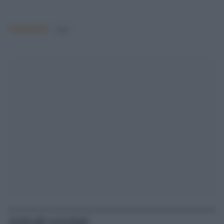
Argomenti:
nato
Articoli correlati