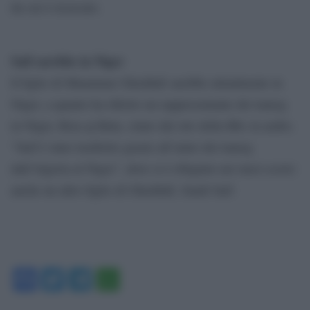
da cui è ricercato.
Saif sarebbe in Niger
Il figlio di Muammar Gheddafi sarebbe attualmente in
Niger, a quanto ha riferito un rappresentante dei tuareg
in Niger, Riza aj Bula, citato dal sito della Bbc in arabo.
“Saif è stato trasferito grazie all’aiuto dei tuareg
dall’Algeria al Niger”, dove si è rifugiato nei mesi scorsi
anche un altro figlio di Gheddafi, Saadi Saif.
Facebook
Twitter
Telegram
WhatsApp