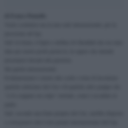
di Franco Pennello
Vuole costituirsi ma in una sede internazionale, per la
precisione all’Aja.
Saif Al Islam, il figlio e delfino di Gheddafi che era stato
dato per morto pochi giorni fa, fa sapere che intende
presentarsi davanti alla giustizia.
Ma quella internazionale.
Evidentemente è stretto alle corde e teme di incontrare
qualche miliziano del Cnt o di qualche altro gruppo che
“si fa scappare un colpo” mortale, come è accaduto al
padre.
Saif, secondo una fonte proprio del Cnt, sarebbe disposto
a consegnarsi alla Corte penale internazionale dell’Aja