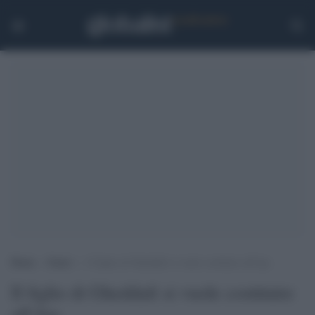
Home
>
Esteri
>
Il figlio di Gheddafi si vuole costituire all’Aja
Il figlio di Gheddafi si vuole costituire
all'Aja