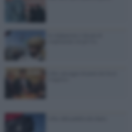
In Afghanistan si discute di
cooperazione con gli Usa
Libia: passaggio di poteri da Cnt al
Congresso
Libia, dalla padella alla sharia