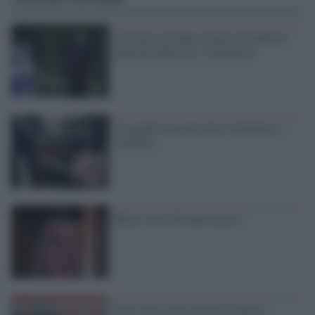
Un uomo irrompe armato nel quartier
generale della Cia: è polemica
In manette un pericoloso latitante in
Calabria
Riina vuole diventare pazzo
Iran: aerei spia e puzza di guerra