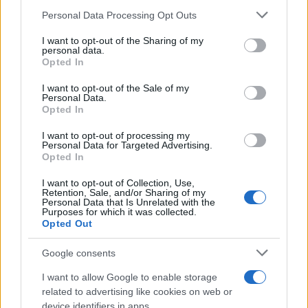
Personal Data Processing Opt Outs
This information may also be disclosed by us to third parties
Tel Aviv /
La “vittoria totale” di Israele significa una guerra
on the IAB’s List of Downstream Participants that may further
I want to opt-out of the Sharing of my
senza fine
disclose it to other third parties.
personal data.
Opted In
Please note that this website/app uses one or more Google
services and may gather and store information including but
I want to opt-out of the Sale of my
Personal Data.
not limited to your visit or usage behaviour. You may click to
Opted In
grant or deny consent to Google and its third-party tags to
use your data for below specified purposes in below Google
I want to opt-out of processing my
consent section.
Personal Data for Targeted Advertising.
Opted In
I want to opt-out of Collection, Use,
Retention, Sale, and/or Sharing of my
Personal Data that Is Unrelated with the
Purposes for which it was collected.
Opted Out
Syndication
Culture
Google consents
Salute
Globalist
I want to allow Google to enable storage
related to advertising like cookies on web or
Megachip
Globalscience
device identifiers in apps.