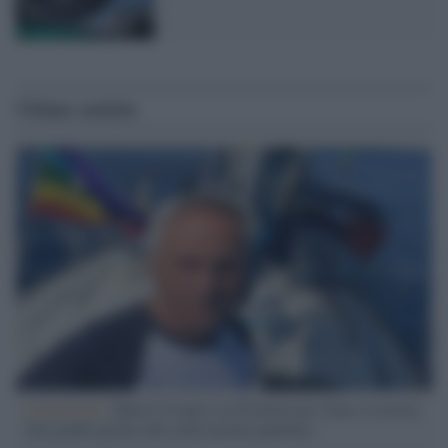
Ultime notizie
L'intervista /
Marco Croatti e la Flottilla per Gaza: le nostre
vele gonfie grazie alla sollevazione popolare