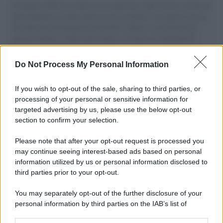
Il Senatore M5S racconta la sua esperienza sulle barche cariche di
aiuti umanitari assalite dall'esercito israeliano. Una guerra atroce,
il tentativo di disumanizzazione delle vittime, il servilismo del
governo italiano e degli altri europei, il ritorno al colonialismo.
L'importanza dei movimenti.
Do Not Process My Personal Information
La scoperta /
Oplontis, le vittime dell’eruzione del Vesuvio
furono più numerose del previsto
If you wish to opt-out of the sale, sharing to third parties, or
processing of your personal or sensitive information for
targeted advertising by us, please use the below opt-out
section to confirm your selection.
Cinema /
Fabia Bettini: meglio cinque anni di dieta che un
cinema drogato
Please note that after your opt-out request is processed you
may continue seeing interest-based ads based on personal
information utilized by us or personal information disclosed to
third parties prior to your opt-out.
Destra /
Tajani e Meloni: quando la miseria politica su
You may separately opt-out of the further disclosure of your
Ceuta si lamenta della risposta della Spagna
personal information by third parties on the IAB’s list of
downstream participants.