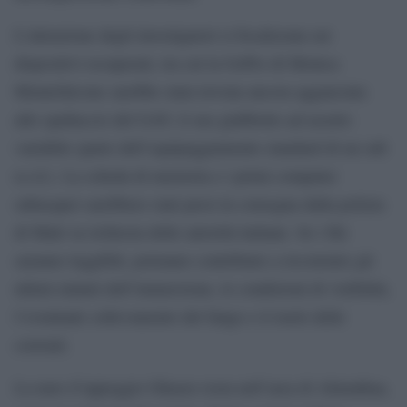
L’attenzione degli investigatori si focalizzata sui
dispositivi recuperati, tra cui la GoPro di Monica
Montefalcone sarebbe stata trovata ancora agganciata
allo spallaccio del GAV, il suo giubbotto ad assetto
variabile (parte dell’equipaggiamento standard di un sub
n.r.d.). La scheda di memoria e i primi computer
subacquei sarebbero stati presi in consegna dalla polizia
di Malé su richiesta delle autorità italiane. Se i file
saranno leggibili, potranno contribuire a ricostruire gli
ultimi minuti dell’immersione, le condizioni di visibilità,
l’eventuale sollevamento del fango e il ruolo delle
correnti.
La nave d’appoggio Ghazee resta nell’area di Alimathaa,