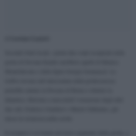
Lorenzo Lazzeri
di
Secondo fonti locali, i primi due corpi recuperati nella
grotta di Devana Kandu sarebbero quelli di Monica
Montefalcone e della figlia Giorgia Sommacal. La
GoPro trovata sull’attrezzatura della professoressa
potrebbe aiutare la Procura di Roma a chiarire la
dinamica. Rinviata a mercoledì l’estrazione degli altri
due sub, Federico Gualtieri e Muriel Oddenino, già
messi in sicurezza nella cavità.
Il recupero è avvenuto nel terzo segmento della grotta, a