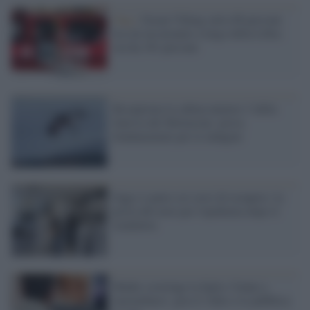
Ong /
Ocean Viking salva 88 persone
tra cui un neonato a largo della Libia:
ora ha 181 persone
Recuperata la cabina numero 3 della
funivia del Mottarone: prova
fondamentale per le indagini
Oggi si parte coi corsi di recupero: la
prova del nove per l'epidemia dopo il
lockdown
Madre costringe la figlia 13enne a
masturbarsi: gira il video e lo pubblica