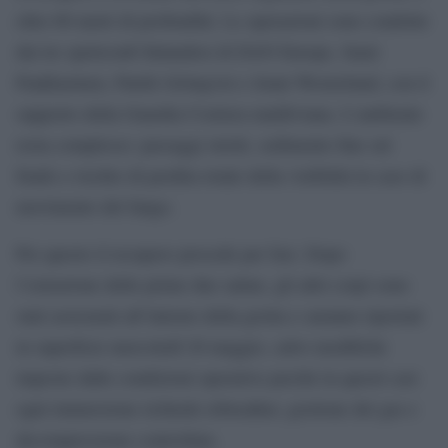
oltre 60 metri di profondità. Le operazioni sono condotte
dai tre speleosub finlandesi di DAN Europe, Sami
Paakkarinen, Patrik Grönqvist e Jenni Westerlund, con il
supporto della Guardia Costiera maldiviana. L’ambiente
resta complesso: passaggi stretti, sedimento fine sul
fondo e rischio di perdita totale della visibilità in caso di
movimento del fango.
Per questo il recupero procede per fasi. Dopo
l’estrazione delle prime due salme, gli altri corpi sono
stati assicurati all’interno della grotta e saranno riportati
in superficie mercoledì 20 maggio, salvo modifiche
imposte dalle condizioni operative perché in questi casi
ogni immersione richiede rebreather, gestione dei gas e
decompressione controllata.