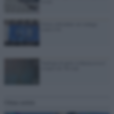
in rete
Grecia, referendum: nei sondaggi
avanti il No
Naufragio di aprile, la Marina avvia il
recupero dei 700 corpi
Ultime notizie