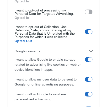
Opted In
grant or deny consent to Google and its third-party tags to
use your data for below specified purposes in below Google
I want to opt-out of processing my
consent section.
Personal Data for Targeted Advertising.
Opted In
I want to opt-out of Collection, Use,
Retention, Sale, and/or Sharing of my
Personal Data that Is Unrelated with the
Purposes for which it was collected.
Opted Out
Syndication
Culture
Google consents
Salute
Globalist
I want to allow Google to enable storage
related to advertising like cookies on web or
Megachip
Globalscience
device identifiers in apps.
GiULia
Globalsport
I want to allow my user data to be sent to
Google for online advertising purposes.
Prima Pagina
I want to allow Google to send me
personalized advertising.
Giornale dello
Chi siamo