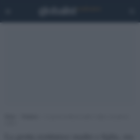
Home
>
Tendenze
>
La grotta restituisce madre e figlia, ora parla la
GoPro
La grotta restituisce madre e figlia, ora