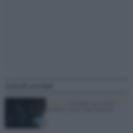
Articoli correlati
Maldive /
Nel tunnel cieco che non
perdona: i rilievi degli speleosub