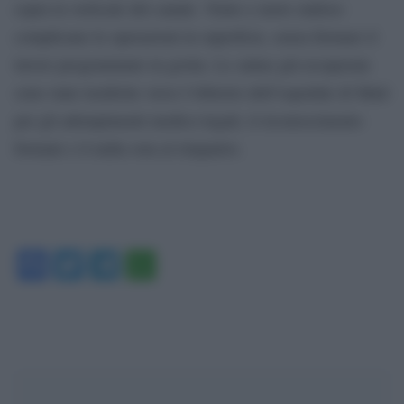
sopra la verticale del canale. Vento e moto ondoso
complicano le operazioni in superficie, senza fermare il
lavoro programmato in grotta. Le salme già recuperate
sono state trasferite verso l’obitorio dell’ospedale di Malé
per gli adempimenti medico-legali, il riconoscimento
formale e il nulla osta al rimpatrio.
Facebook
Twitter
Telegram
WhatsApp