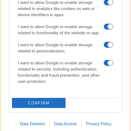
I want to allow Google to enable storage
Spettacolo
related to analytics like cookies on web or
Contributors
device identifiers in apps.
Wondernet
Facebook
I want to allow Google to enable storage
Giuliana Sgrena
related to functionality of the website or app.
Twitter
I want to allow Google to enable storage
Google News
related to personalization.
Mastodon
I want to allow Google to enable storage
related to security, including authentication
Cookie Policy
functionality and fraud prevention, and other
user protection.
Preferenze Privacy
CONFIRM
©2021 Globalist.it • All right reserved.
Data Deletion
Data Access
Privacy Policy
Syndication