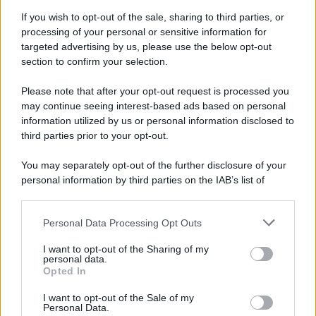
If you wish to opt-out of the sale, sharing to third parties, or
processing of your personal or sensitive information for
targeted advertising by us, please use the below opt-out
section to confirm your selection.
Imperialismo /
Petrolio e prepotenze di Trump: una società
legata a 'Donald' vuole perforare la Groenlandia senza
Please note that after your opt-out request is processed you
autorizzazione
may continue seeing interest-based ads based on personal
information utilized by us or personal information disclosed to
third parties prior to your opt-out.
Musica /
Al maestro Francesco Guccini
You may separately opt-out of the further disclosure of your
personal information by third parties on the IAB’s list of
downstream participants.
Personal Data Processing Opt Outs
This information may also be disclosed by us to third parties
Il ricordo /
Quando Guccini raccontava le "Cronache
on the IAB’s List of Downstream Participants that may further
I want to opt-out of the Sharing of my
epafaniche": l'intervista all'artista che si definiva un
disclose it to other third parties.
personal data.
'narratore'
Opted In
Please note that this website/app uses one or more Google
services and may gather and store information including but
I want to opt-out of the Sale of my
Personal Data.
not limited to your visit or usage behaviour. You may click to