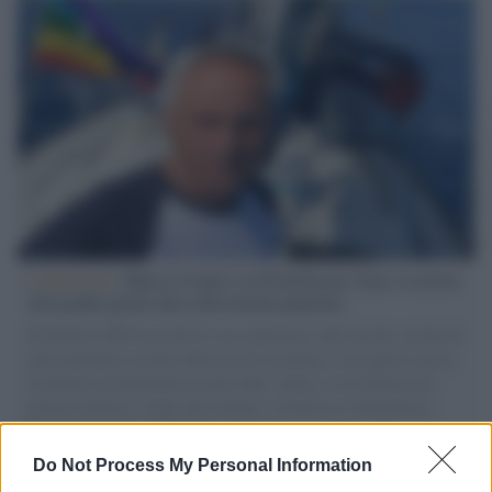
L'intervista /
Marco Croatti e la Flottilla per Gaza: le nostre
vele gonfie grazie alla sollevazione popolare
Il Senatore M5S racconta la sua esperienza sulle barche cariche di
aiuti umanitari assalite dall'esercito israeliano. Una guerra atroce,
il tentativo di disumanizzazione delle vittime, il servilismo del
governo italiano e degli altri europei, il ritorno al colonialismo.
L'importanza dei movimenti.
Do Not Process My Personal Information
L'attesa /
Un estate di calcio: tra Mondiali e Serie A