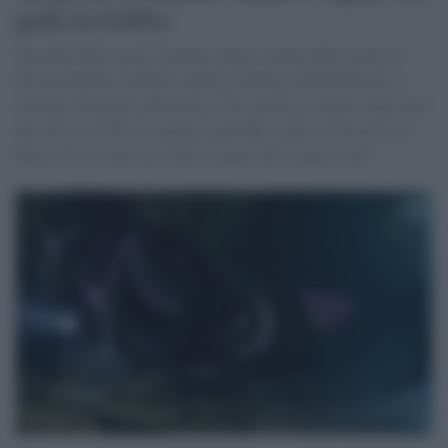
parla la GoPro
Secondo fonti locali, le prime salme estratte dalla grotta di
Devana Kandu sarebbero quelle di Monica Montefalcone e
Giorgia Sommacal. Rinviato a mercoledì il recupero degli altri
due sub. La GoPro recuperata potrebbe aiutare la Procura di
Roma a ricostruire gli ultimi minuti dell’immersione.