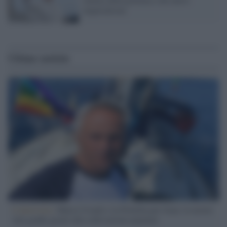
imperialismi
Ultime notizie
L'intervista /
Marco Croatti e la Flottilla per Gaza: le nostre
vele gonfie grazie alla sollevazione popolare