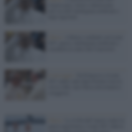
rilancia pace, lavoro e democrazia
nell’era dell’intelligenza artificiale e
degli algoritmi
Chiesa /
A Roma i cardinali con Leone
XIV: guerra, intelligenza artificiale e
sinodalità al centro del Concistoro
Il messaggio /
Da Francesco a Leone
XIV, undici anni dopo Firenze resta la
stessa sfida: una Chiesa missionaria e
coraggiosa
Chiesa /
La civiltà dell’amore contro la
guerra algoritmica: Leone XIV sfida la
cultura della potenza e dei nuovi