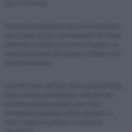
voce. E l’ha trovata.
Il cuore del suo pontificato è una convinzione precisa:
tenere insieme ciò che si sta frantumando. Una Chiesa
polarizzata. Un mondo che ha smesso di parlarsi. Un
sistema internazionale che sostituisce il dialogo con la
pressione permanente.
Leone XIV insiste sull’unità. Ma non come uniformità.
Come convivenza nelle differenze, senza che siano
trasformate in guerra culturale. È una visione
profondamente agostiniana, fondata sulla fede e su
Cristo. L’unità come tensione viva, non come
appiattimento.