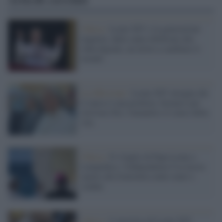
Chiesa /
Leone XIV e la generazione
inquieta: dalla santa ribellione alla
sfida digitale, un invito a cambiare il
mondo
La riflessione /
Leone XIV insegna che
il riposo è una profezia: fermarsi per
ritrovare Dio, l'umanità e il senso della
vita
Chiesa /
Il 4 luglio di Papa Leone a
Lampedusa: l'indipendenza Usa lascia
spazio alla fraternità contro muri e
confini
Chiesa /
L’enciclica di Leone XIV