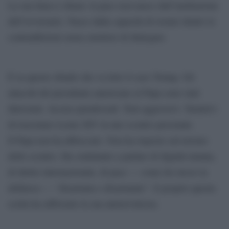
La sua linea è chiara: la pace non nasce dall’umiliazione
dell’avversario. Nasce dalla capacità di restare dentro le
contraddizioni senza smettere di dialogare.
È su questo sfondo che va letto il caso Trump. Gli
attacchi del presidente americano al Papa sono stati
durissimi. Accuse paradossali. Toni aggressivi. Tentativi
di trascinare Leone XIV in uno scontro personale.
Il Papa non ha abboccato. Non ha risposto sul terreno
dello scontro. Ha continuato a parlare di dignità umana,
di diritto internazionale, di pace — come lui stesso la
definisce — “disarmata e disarmante”. E proprio questa
scelta ha rafforzato la sua autorevolezza.