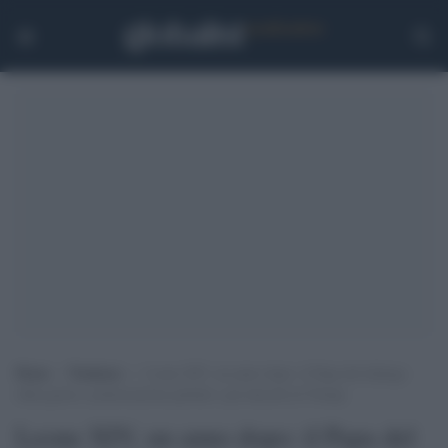
Home
>
Tendenze
>
Leone XIV, un anno dopo: il Papa del dialogo
sfida guerre, polarizzazioni globali e gli attacchi di Trump
Leone XIV, un anno dopo: il Papa del