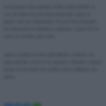
In un mondo senza autentici leader morali globali, la
voce del Papa resta una delle pochissime capaci di
parlare oltre gli schieramenti. Non per forza materiale.
Per autorevolezza simbolica e spirituale. Leone XIV ha
scelto di esercitare quel ruolo.
Adesso comincia la prova più difficile: sostenere, nel
lungo periodo, il peso di un ministero chiamato a parlare
di pace in un mondo che sembra essersi riabituato alla
guerra.