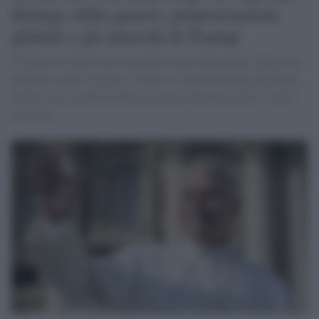
dialogo sfida guerre, polarizzazioni
globali e gli attacchi di Trump
Il Papa non separa mai la profezia dalla mediazione. Parla con
nettezza contro la guerra. Contro la sacralizzazione del potere.
Contro l’uso politico della religione. Ma tiene aperti i canali
con tutti.