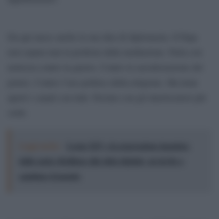
Da qui nasce anche la sua idea di diplomazia. Il Papa
non separa mai la profezia dalla mediazione. Parla con
nettezza contro la guerra. Contro la sacralizzazione del
potere. Contro l’uso politico della religione. Ma tiene
aperti i canali con tutti. Persino con gli interlocutori più
ostili.
Leggi anche:
Leone XIV e la generazione inquieta:
dalla santa ribellione alla sfida digitale, un invito a
cambiare il mondo