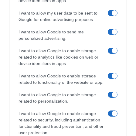
Globalscience
device identifiers in apps.
GiULia
Globalsport
I want to allow my user data to be sent to
Google for online advertising purposes.
Prima Pagina
I want to allow Google to send me
personalized advertising.
Giornale dello
Chi siamo
I want to allow Google to enable storage
Spettacolo
related to analytics like cookies on web or
Contributors
device identifiers in apps.
Wondernet
Facebook
I want to allow Google to enable storage
Giuliana Sgrena
related to functionality of the website or app.
Twitter
I want to allow Google to enable storage
Google News
related to personalization.
Mastodon
I want to allow Google to enable storage
related to security, including authentication
Cookie Policy
functionality and fraud prevention, and other
user protection.