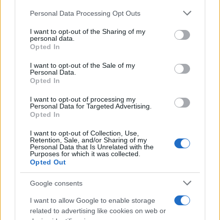
Personal Data Processing Opt Outs
This information may also be disclosed by us to third parties
La riflessione /
Pace, disarmo e Ucraina: il centrosinistra
on the IAB’s List of Downstream Participants that may further
I want to opt-out of the Sharing of my
non trasformi il riarmo europeo in una battaglia interna per
disclose it to other third parties.
personal data.
le primarie
Opted In
Please note that this website/app uses one or more Google
services and may gather and store information including but
I want to opt-out of the Sale of my
Personal Data.
not limited to your visit or usage behaviour. You may click to
Opted In
grant or deny consent to Google and its third-party tags to
use your data for below specified purposes in below Google
I want to opt-out of processing my
consent section.
Personal Data for Targeted Advertising.
Opted In
I want to opt-out of Collection, Use,
Retention, Sale, and/or Sharing of my
Personal Data that Is Unrelated with the
Purposes for which it was collected.
Opted Out
Syndication
Culture
Google consents
Salute
Globalist
I want to allow Google to enable storage
related to advertising like cookies on web or
Megachip