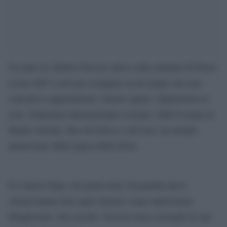
Un anno fa, Robert Prevost saliva sulla cattedra di Pietro.
Leone XIV è arrivato al papato in un tempo che non
concedeva apprendistati. Guerre aperte. Diplomazia in
crisi. Istituzioni internazionali svuotate. Dall’Ucraina al
Medio Oriente, fino all’Africa e all’Asia: un mondo
attraversato dalla logica della forza.
E il nuovo Papa, nei primi mesi, ha parlato poco.
Alcuni hanno letto quel silenzio come indecisione.
Sbagliavano. Era ascolto. Prevost stava cercando la sua