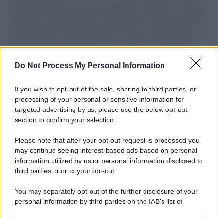
Il Senatore M5S racconta la sua esperienza sulle barche cariche di
aiuti umanitari assalite dall'esercito israeliano. Una guerra atroce,
il tentativo di disumanizzazione delle vittime, il servilismo del
governo italiano e degli altri europei, il ritorno al colonialismo.
L'importanza dei movimenti.
Do Not Process My Personal Information
Perché i centri di intrattenimento per famiglie investono in
attrazioni ad alta tecnologia
If you wish to opt-out of the sale, sharing to third parties, or
processing of your personal or sensitive information for
targeted advertising by us, please use the below opt-out
section to confirm your selection.
Il conflitto /
La mafia russa e l'arma del caos
Please note that after your opt-out request is processed you
may continue seeing interest-based ads based on personal
information utilized by us or personal information disclosed to
third parties prior to your opt-out.
Tel Aviv /
Netanyahu si smarca da Trump: "Israele farà tutto
You may separately opt-out of the further disclosure of your
quello che è necessario per la sua sicurezza"
personal information by third parties on the IAB’s list of
downstream participants.