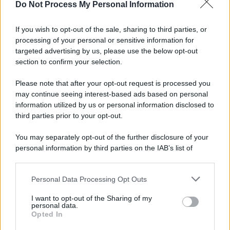
Do Not Process My Personal Information
Tendenze /
Sale il numero degli acquisti online in Europa e
aumentano le vendite di articoli second hand
If you wish to opt-out of the sale, sharing to third parties, or
processing of your personal or sensitive information for
targeted advertising by us, please use the below opt-out
section to confirm your selection.
Pd /
Un partito progressista e di sinistra che si spacca sul
riarmo ha un serio problema
Please note that after your opt-out request is processed you
may continue seeing interest-based ads based on personal
information utilized by us or personal information disclosed to
third parties prior to your opt-out.
Il caso /
Trump ha quasi esaurito l'arsenale Usa, ma il
You may separately opt-out of the further disclosure of your
tycoon smentisce
personal information by third parties on the IAB’s list of
downstream participants.
Personal Data Processing Opt Outs
This information may also be disclosed by us to third parties
La banca /
Caso Mps: i pm milanesi ora vogliono vederci
on the IAB’s List of Downstream Participants that may further
I want to opt-out of the Sharing of my
chiaro sulle “chat” tra un dirigente del Mef e alcuni ministri
disclose it to other third parties.
personal data.
Opted In
Please note that this website/app uses one or more Google