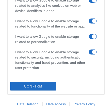
I want to allow Google to enable storage
Spettacolo
related to analytics like cookies on web or
Contributors
device identifiers in apps.
Wondernet
Facebook
I want to allow Google to enable storage
Giuliana Sgrena
related to functionality of the website or app.
Twitter
I want to allow Google to enable storage
Google News
related to personalization.
Mastodon
I want to allow Google to enable storage
related to security, including authentication
Cookie Policy
functionality and fraud prevention, and other
user protection.
Preferenze Privacy
CONFIRM
©2021 Globalist.it • All right reserved.
Data Deletion
Data Access
Privacy Policy
Syndication