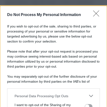
governo italiano e degli altri europei, il ritorno al colonialismo.
L'importanza dei movimenti.
Do Not Process My Personal Information
Il ricordo /
Le radici di Francesco Guccini
If you wish to opt-out of the sale, sharing to third parties, or
processing of your personal or sensitive information for
targeted advertising by us, please use the below opt-out
section to confirm your selection.
L'anniversario /
90 anni di Yves Saint Laurent, tra moda e
scandali
Please note that after your opt-out request is processed you
may continue seeing interest-based ads based on personal
information utilized by us or personal information disclosed to
third parties prior to your opt-out.
Il ricordo /
Il nostro incontro con Francesco Guccini
You may separately opt-out of the further disclosure of your
personal information by third parties on the IAB’s list of
downstream participants.
Personal Data Processing Opt Outs
This information may also be disclosed by us to third parties
Musica /
Love Sensation, il primo duetto di Madonna e Kylie
on the IAB’s List of Downstream Participants that may further
I want to opt-out of the Sharing of my
Minogue
disclose it to other third parties.