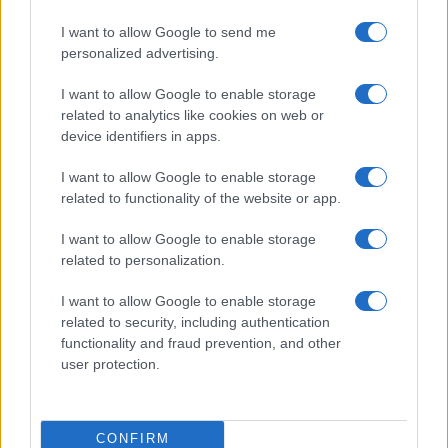
Prima Pagina
I want to allow Google to send me
personalized advertising.
Giornale dello
Chi siamo
I want to allow Google to enable storage
Spettacolo
related to analytics like cookies on web or
Contributors
device identifiers in apps.
Wondernet
Facebook
I want to allow Google to enable storage
Giuliana Sgrena
related to functionality of the website or app.
Twitter
I want to allow Google to enable storage
Google News
related to personalization.
Mastodon
I want to allow Google to enable storage
related to security, including authentication
Cookie Policy
functionality and fraud prevention, and other
user protection.
Preferenze Privacy
CONFIRM