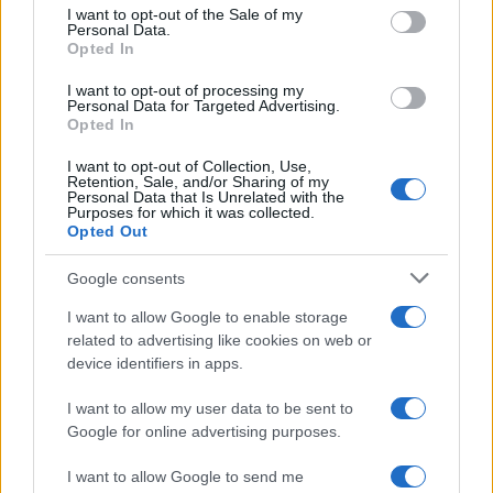
services and may gather and store information including but
I want to opt-out of the Sale of my
Personal Data.
not limited to your visit or usage behaviour. You may click to
Opted In
grant or deny consent to Google and its third-party tags to
use your data for below specified purposes in below Google
I want to opt-out of processing my
consent section.
Personal Data for Targeted Advertising.
Opted In
I want to opt-out of Collection, Use,
Retention, Sale, and/or Sharing of my
Personal Data that Is Unrelated with the
Purposes for which it was collected.
Opted Out
Syndication
Culture
Google consents
Salute
Globalist
I want to allow Google to enable storage
related to advertising like cookies on web or
Megachip
Globalscience
device identifiers in apps.
GiULia
Globalsport
I want to allow my user data to be sent to
Google for online advertising purposes.
Prima Pagina
I want to allow Google to send me