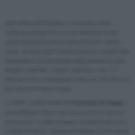
Nella Sicilia Sud-Orientale, le cime delle colline
conservano depositi di roccia che dimostrano la più
grande inondazione mai avvenuta sulla Terra. Questo
evento, avvenuto circa 5 milioni di anni fa, riempì il Mar
Mediterraneo con una quantità impressionante d’acqua.
Durante l’alluvione, l’acqua si muoveva a circa 115
chilometri orari, sommergendo colline alte 100 metri con
uno strato di 40 metri d’acqua.
’Università di Catania
Lo studio, condotto anche dall
, è
Communications Earth &
stato pubblicato sulla rivista
Environment
. L’origine di questa catastrofe risale a circa
6 milioni di anni fa, durante la cosiddetta crisi di salinità