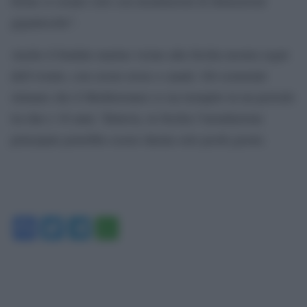
forme si creano solo con inondazioni di dimensioni
gigantesche”.
Anche il fondale marino vicino alla Sicilia mostra segni
dell’evento, con creste erose e canali. Gli scienziati
stimano che il Mediterraneo si sia riempito in un periodo
tra due e 16 anni. Tuttavia, in Sicilia l’inondazione
principale potrebbe essere durata solo pochi giorni.
Facebook
Twitter
Telegram
WhatsApp