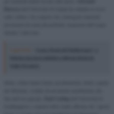
Giovanni
gli scienziati hanno trovato altre prove.
Barreca
dell’Università di Catania ha studiato le rocce
sulle colline e ha scoperto che contengono materiali
provenienti da strati più profondi, trasportati dall’acqua
durante l’alluvione.
Leggi anche:
"Logos. Parole dal Mediterraneo", a
Palermo una nuova iniziativa culturale diretta da
Nadia Terranova
Molte colline hanno forme aerodinamiche simili a quelle
del Montana, scolpite da un’enorme inondazione alla
Paul Carling
fine dell’era glaciale.
dell’Università di
Southampton e coautore dello studio afferma che “queste