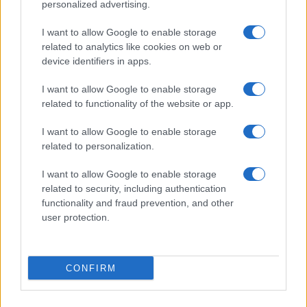
personalized advertising.
Giornale dello
Chi siamo
I want to allow Google to enable storage
Spettacolo
related to analytics like cookies on web or
Contributors
device identifiers in apps.
Wondernet
Facebook
I want to allow Google to enable storage
Giuliana Sgrena
related to functionality of the website or app.
Twitter
I want to allow Google to enable storage
Google News
related to personalization.
Mastodon
I want to allow Google to enable storage
related to security, including authentication
Cookie Policy
functionality and fraud prevention, and other
user protection.
Preferenze Privacy
CONFIRM
©2021 Globalist.it • All right reserved.