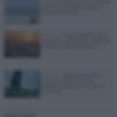
Pisa /
Due bagnanti muoiono a distanza
di 500 metri: la duplice tragedia a
Marina di Vecchiano
Riflessioni /
Oggi guardando il mare: i
bimbi felici sulle spiagge e i bimbi che
affogano inseguendo la speranza
La ricerca /
Durante l'Ocean race
trovate microplastiche in ogni
campione d'acqua prelevato anche in
aree remote
Ultime notizie