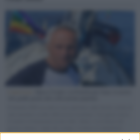
L'intervista /
Marco Croatti e la Flottilla per Gaza: le nostre
vele gonfie grazie alla sollevazione popolare
Il Senatore M5S racconta la sua esperienza sulle barche cariche di
aiuti umanitari assalite dall'esercito israeliano. Una guerra atroce,
il tentativo di disumanizzazione delle vittime, il servilismo del
governo italiano e degli altri europei, il ritorno al colonialismo.
L'importanza dei movimenti.