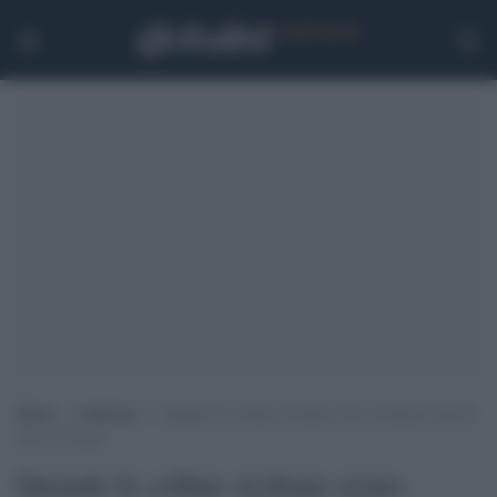
Home
>
Ambiente
>
Quando le colline siciliane erano sommerse da 40
metri d’acqua
Quando le colline siciliane erano