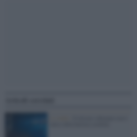
Articoli correlati
Lo studio /
Il turismo subacqueo non è
amico della barriera corallina