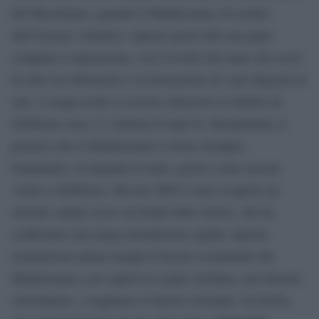
del Messiniano, quando il Mediterraneo fu isolato
dall’Oceano Atlantico. Questo portò alla sua quasi
completa evaporazione, con il livello del mare che scese
di oltre un chilometro e la formazione di vasti depositi di
sale. L’acqua tornò a scorrere attraverso lo Stretto di
Gibilterra circa 5,3 milioni di anni fa. Inizialmente si
pensava che il Mediterraneo si fosse riempito
lentamente, in migliaia di anni, grazie a una cascata
vicino a Gibilterra. Ma nel 2009 è stato scoperto un
enorme canale eroso sul fondo dello stretto, che ha
confermato una mega-inondazione rapida. Questa
inondazione prima riempì il bacino occidentale del
Mediterraneo, poi superò la soglia siciliana, una dorsale
sottomarina, e raggiunse il bacino orientale. In Sicilia,