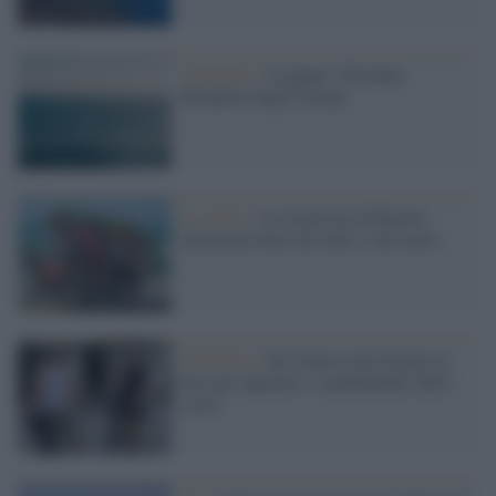
Ambiente /
8 giugno: Giornata
Mondiale degli Oceani
La storia /
La traversata di Karim:
un'immersione nel mare e nel cuore
Territorio /
Da Genova alla Sicilia in
bici per annotare i cambiamenti della
costa