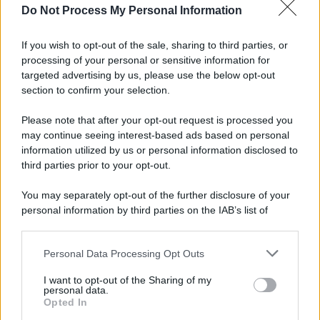
Do Not Process My Personal Information
Lo studio /
Disinformazione russa e destra: anche la
macchina propagandistica di Putin dietro la crisi di Ceuta
If you wish to opt-out of the sale, sharing to third parties, or
processing of your personal or sensitive information for
targeted advertising by us, please use the below opt-out
section to confirm your selection.
Tendenze /
Sale il numero degli acquisti online in Europa e
aumentano le vendite di articoli second hand
Please note that after your opt-out request is processed you
may continue seeing interest-based ads based on personal
information utilized by us or personal information disclosed to
third parties prior to your opt-out.
Pd /
Un partito progressista e di sinistra che si spacca sul
You may separately opt-out of the further disclosure of your
riarmo ha un serio problema
personal information by third parties on the IAB’s list of
downstream participants.
Personal Data Processing Opt Outs
This information may also be disclosed by us to third parties
Il caso /
Trump ha quasi esaurito l'arsenale Usa, ma il
on the IAB’s List of Downstream Participants that may further
I want to opt-out of the Sharing of my
tycoon smentisce
disclose it to other third parties.
personal data.
Opted In
Please note that this website/app uses one or more Google