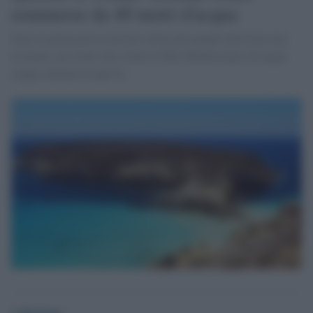
sommerse da 40 metri d'acqua
Sono la prima prova terrestre della più grande alluvione mai
avvenuta, un evento che colmò il Mar Mediterraneo di acqua
cinque milioni di anni fa.
redazione