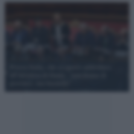
Povera Italia, che ci riporti addirittura
all’invettiva di Dante: "non donna di
province, ma bordello"