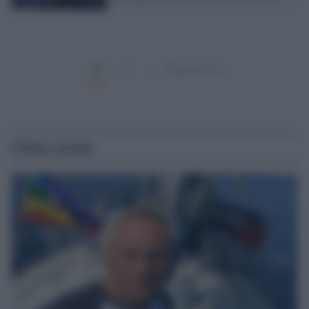
1
2
…
Successivi
Ultime notizie