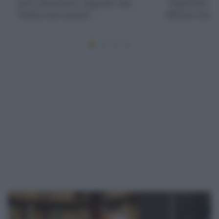
deve dimettersi, degrado che
"Squallido te
l'Italia non merita"
Meloni facci