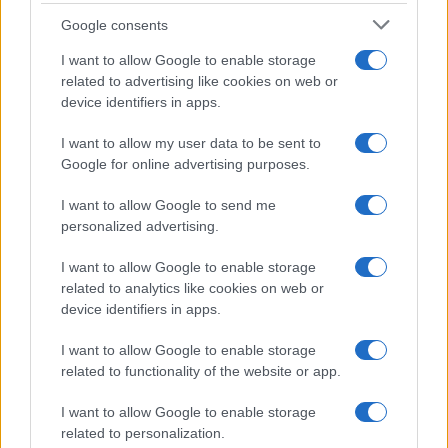
Syndication
Culture
Google consents
Salute
Globalist
I want to allow Google to enable storage
related to advertising like cookies on web or
Megachip
Globalscience
device identifiers in apps.
GiULia
Globalsport
I want to allow my user data to be sent to
Google for online advertising purposes.
Prima Pagina
I want to allow Google to send me
personalized advertising.
Giornale dello
Chi siamo
I want to allow Google to enable storage
Spettacolo
related to analytics like cookies on web or
Contributors
device identifiers in apps.
Wondernet
Facebook
I want to allow Google to enable storage
Giuliana Sgrena
related to functionality of the website or app.
Twitter
I want to allow Google to enable storage
Google News
related to personalization.