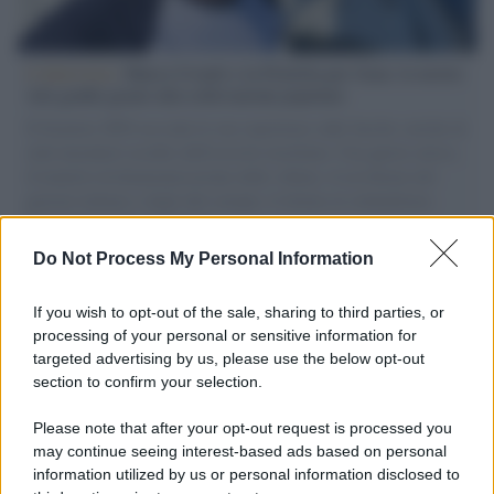
L'intervista /
Marco Croatti e la Flottilla per Gaza: le nostre
vele gonfie grazie alla sollevazione popolare
Il Senatore M5S racconta la sua esperienza sulle barche cariche di
aiuti umanitari assalite dall'esercito israeliano. Una guerra atroce,
il tentativo di disumanizzazione delle vittime, il servilismo del
governo italiano e degli altri europei, il ritorno al colonialismo.
L'importanza dei movimenti.
Do Not Process My Personal Information
Palestina /
Il Board of Peace di Trump assegna il primo
contratto per un rudimentale avamposto militare a Gaza
If you wish to opt-out of the sale, sharing to third parties, or
processing of your personal or sensitive information for
targeted advertising by us, please use the below opt-out
section to confirm your selection.
L'evento /
La Sila diventa un palcoscenico naturale: nasce “A
Farla Amare Comincia Tu – Opera Sila”
Please note that after your opt-out request is processed you
may continue seeing interest-based ads based on personal
information utilized by us or personal information disclosed to