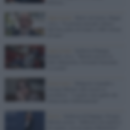
bellezza..."
Opposizione /
Morti sul lavoro, Magni
(Avs): "Il governo non può voltarsi
dall'altra parte di fronte a 1000 vittime
all'anno"
Opposizione /
Inchiesta Fanpage,
Bonelli (Avs): "Meloni non tiri in
ballo Mattarella, Gioventù Nazionale
va sciolta"
Democratici /
Malpezzi risponde a
Giorgia Meloni sulle accuse ai
giornalisti: "I regimi sono quelli che
minacciano l'informazione"
Destra /
Inchiesta di Fanpage, Giorgia
Meloni accusa: "Infiltrarsi nei partiti è
da regime, cosa ne pensa Mattarella?"