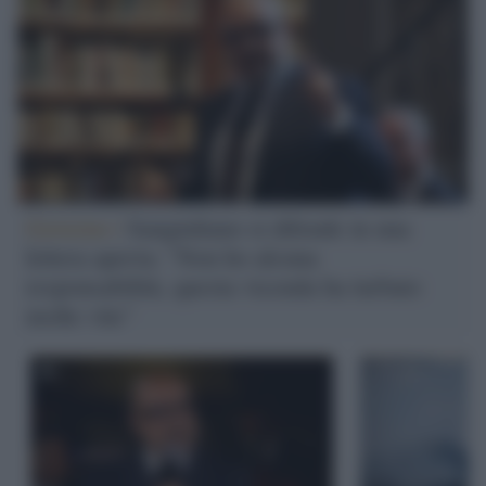
Governo /
Sangiuliano si difende in una
lettera aperta: "Non ho alcuna
responsabilità, questa vicenda ha turbato
molte vite"