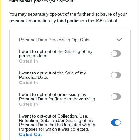
third parties prior to your opt-out.
Il ricordo /
Le radici di Francesco Guccini
You may separately opt-out of the further disclosure of your
personal information by third parties on the IAB’s list of
downstream participants.
Personal Data Processing Opt Outs
This information may also be disclosed by us to third parties
L'anniversario /
90 anni di Yves Saint Laurent, tra moda e
on the IAB’s List of Downstream Participants that may further
scandali
I want to opt-out of the Sharing of my
disclose it to other third parties.
personal data.
Opted In
Please note that this website/app uses one or more Google
services and may gather and store information including but
I want to opt-out of the Sale of my
Personal Data.
not limited to your visit or usage behaviour. You may click to
Opted In
grant or deny consent to Google and its third-party tags to
use your data for below specified purposes in below Google
I want to opt-out of processing my
consent section.
Personal Data for Targeted Advertising.
Opted In
I want to opt-out of Collection, Use,
Retention, Sale, and/or Sharing of my
Personal Data that Is Unrelated with the
Purposes for which it was collected.
Opted Out