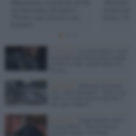
differenziata, la proposta del Pd
"Proviamo a 
sul referendum abrogativo:
un'alternativ
"Pronti a ogni iniziativa per
destra, è la c
fermarla"
La denuncia /
Il governo Meloni svende
la rete delle telecomunicazioni italiane
al fondo Usa Kkr, guidato dall'ex Cia
Petraeus
Opposizione /
Maltempo, Fratoianni
(Avs) contro Musumeci: "Non ci sono
fondi? Li trovino negli extraprofitti e
nelle spese militari"
Democratici /
Sandro Ruotolo contro
Giorgia Meloni: "Non tiri fuori la
storia dei regimi, è la stampa