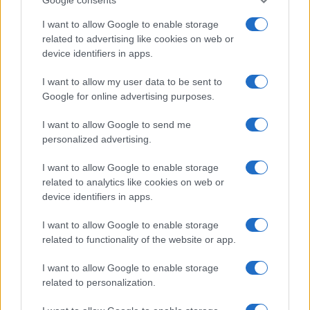
Salute
Globalist
I want to allow Google to enable storage
related to advertising like cookies on web or
Megachip
Globalscience
device identifiers in apps.
GiULia
Globalsport
I want to allow my user data to be sent to
Google for online advertising purposes.
Prima Pagina
I want to allow Google to send me
personalized advertising.
Giornale dello
Chi siamo
I want to allow Google to enable storage
Spettacolo
related to analytics like cookies on web or
Contributors
device identifiers in apps.
Wondernet
Facebook
I want to allow Google to enable storage
Giuliana Sgrena
related to functionality of the website or app.
Twitter
I want to allow Google to enable storage
Google News
related to personalization.
Mastodon