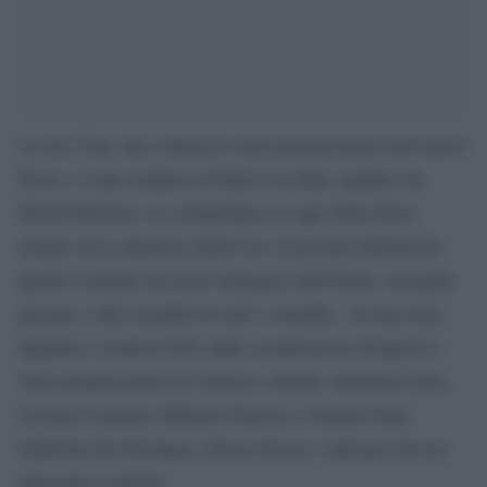
La rete Tim, che collega le telecomunicazioni dell’intero
Paese, è stata venduta al fondo Usa Kkr, guidato da
David Petraeus, ex comandante in capo delle forze
armate ed ex direttore della Cia. Il governo Meloni ha
quindi svenduto un asset strategico dell’Italia, sul quale
passano i dati sensibili di tutti i cittadini. In una nota,
deputati e senatori M5s delle commissioni Trasporti e
Telecomunicazioni di Camera e Senato Antonino Iaria,
Luciano Cantone, Roberto Traversi, Giorgio Fede,
Gabriella Di Girolamo, Elena Sironi e Antonio Trevisi
attaccano la destra.