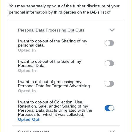
La scoperta /
Oplontis, le vittime dell’eruzione del Vesuvio
You may separately opt-out of the further disclosure of your
furono più numerose del previsto
personal information by third parties on the IAB’s list of
downstream participants.
Personal Data Processing Opt Outs
This information may also be disclosed by us to third parties
Il medagliere /
Europei di nuoto: Pellecani guida una super
on the IAB’s List of Downstream Participants that may further
I want to opt-out of the Sharing of my
Italia
disclose it to other third parties.
personal data.
Opted In
Please note that this website/app uses one or more Google
services and may gather and store information including but
I want to opt-out of the Sale of my
Personal Data.
not limited to your visit or usage behaviour. You may click to
Opted In
grant or deny consent to Google and its third-party tags to
use your data for below specified purposes in below Google
I want to opt-out of processing my
consent section.
Personal Data for Targeted Advertising.
Opted In
I want to opt-out of Collection, Use,
Retention, Sale, and/or Sharing of my
Personal Data that Is Unrelated with the
Purposes for which it was collected.
Opted Out
Syndication
Culture
Google consents