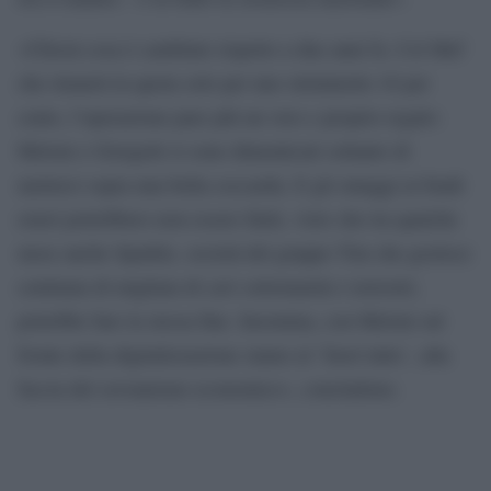
«Chissà cosa è cambiato rispetto a due anni fa. Col Mef
che rimarrà in quota solo per uno striminzito 16 per
cento, l’operazione pare più un vero e proprio regalo:
Meloni e Giorgetti si sono dimenticati soltanto di
metterci sopra una bella coccarda. E gli omaggi ai fondi
esteri potrebbero non essere finiti, visto che tra qualche
mese anche Sparkle, società del gruppo Tim che gestisce
centinaia di migliaia di cavi sottomarini e terrestri,
potrebbe fare la stessa fine. Insomma, con Meloni sul
fronte della digitalizzazione siamo al `fuori tutto´, alla
faccia del sovranismo economico», concludono.