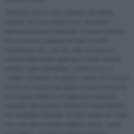
«Vorremmo avere lo stesso ottimismo del ministro
Giorgetti, che ieri ha definito come `una grande
operazione di politica industriale´ la cessione della rete
Tim al consorzio capitanato dal fondo Usa Kkr.
Un’operazione che, a suo dire, mette in sicurezza i
lavoratori della società: anche qui la visione rosea del
ministro è quasi sorprendente. A nostro avviso, il
`carpiato´ all’indietro dei patrioti su quello che è un asset
decisivo per la transizione digitale del nostro Paese è un
preoccupante fallimento. E rappresenta l’ennesimo
tradimento delle promesse elettorali di Giorgia Meloni,
che in modalità `Pulcinella´ nel 2022 tuonava nei comizi
che la rete doveva rimanere pubblica, perché – questo
era il mantra – è in ballo la sicurezza nazionale».