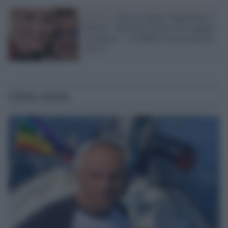
Governo /
Boccia inguaia Sangiuliano e
Meloni: "Mi hanno chiesto di strappare
la nomina...". E pubblica un documento
sul G7
Ultime notizie