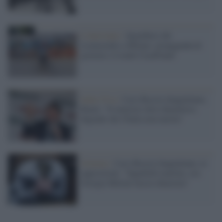
L'intervento /
Sgombero del
Leoncavallo a Milano: propaganda di
governo e il nodo CasaPound
Italia Viva /
Caso Boccia-Sangiuliano,
Renzi: "Il ministro deve dimettersi,
degrado che l'Italia non merita"
Governo /
Caso Boccia-Sangiuliano, le
opposizioni: "Squallido teatrino, ora
Giorgia Meloni faccia chiarezza"