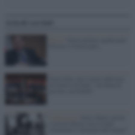
Articoli correlati
Russia /
Guerra nucleare: quando parla
Petraeus c'è d'avere paura
Povera Italia, che ci riporti addirittura
all’invettiva di Dante: "non donna di
province, ma bordello"
L'anniversario /
Enrico Mattei, perché
il governo Meloni evoca in modo
strumentale il “partigiano dell’energia”