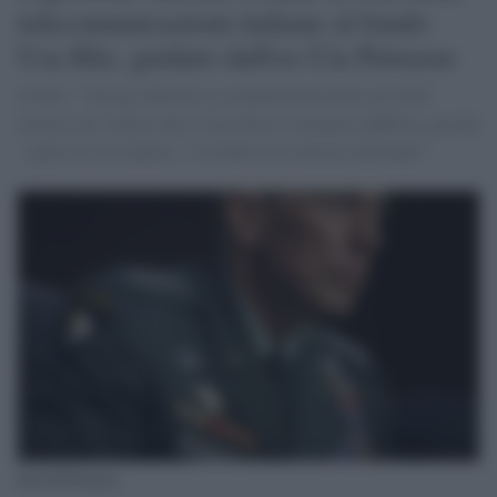
telecomunicazioni italiane al fondo
Usa Kkr, guidato dall'ex Cia Petraeus
Il M5s: "Giorgia Meloni in modalità Pulcinella nel 2022
tuonava nei comizi che la rete doveva rimanere pubblica, perché
- questo era il mantra - è in ballo la sicurezza nazionale".
David Petraeus