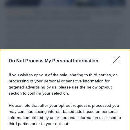
L'intervista /
Marco Croatti e la Flottilla per Gaza: le nostre
vele gonfie grazie alla sollevazione popolare
Il Senatore M5S racconta la sua esperienza sulle barche cariche di
aiuti umanitari assalite dall'esercito israeliano. Una guerra atroce,
il tentativo di disumanizzazione delle vittime, il servilismo del
governo italiano e degli altri europei, il ritorno al colonialismo.
L'importanza dei movimenti.
Do Not Process My Personal Information
Tel Aviv /
La “vittoria totale” di Israele significa una guerra
senza fine
If you wish to opt-out of the sale, sharing to third parties, or
processing of your personal or sensitive information for
targeted advertising by us, please use the below opt-out
section to confirm your selection.
Vangelo /
La vita si intreccia con le paure come il giorno
succede alla notte
Please note that after your opt-out request is processed you
may continue seeing interest-based ads based on personal
information utilized by us or personal information disclosed to
third parties prior to your opt-out.