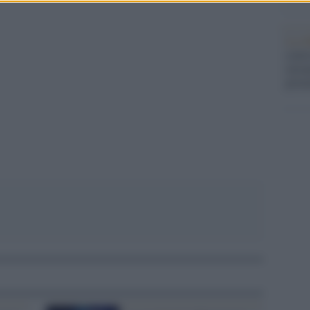
La ri
centr
pp
europ
prim