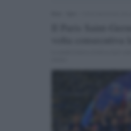
Home
>
Sport
>
Il Paris Saint-German vince 
Il Paris Saint-Ger
volta consecutiva
La squadra francese trionfa ai rigori cont
europea.