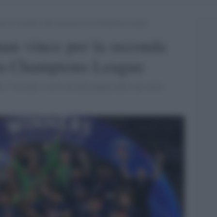
per la seconda volta consecutiva la Champions League
man vince per la seconda
 la Champions League
ro l’Arsenal e scrive un’altra pagina della sua storia