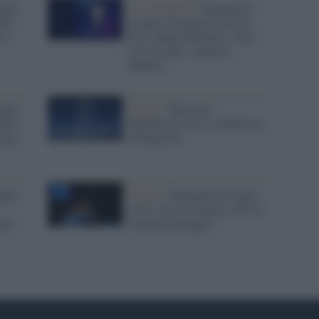
gue:
Le semifinali /
Champions
al,
League: Pioggia di gol fra
co
Psg e Bayern Monaco. Pari
tra Arsenal e Atletico
Madrid
gue:
Calcio /
Turno da
yern.
dimenticare per le italiane in
aray.
Champions
gue:
Calcio /
Champions League:
tra le vittorie italiane solo la
ale.
Juventus pareggia