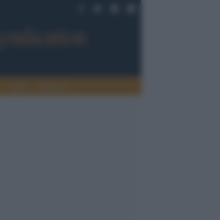
Sport
Tendenze