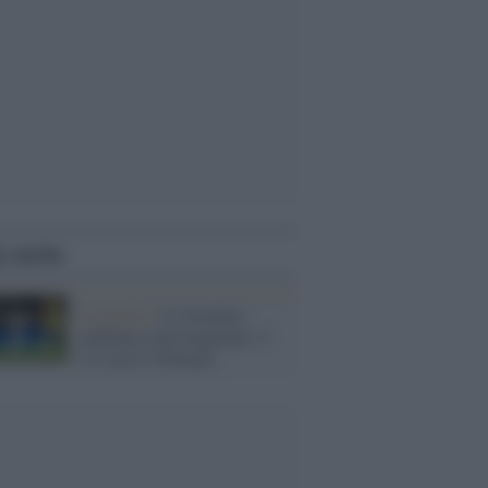
i anche
La partita /
La Juventus
continua a non ingranare: è
2-2 con il Villareal