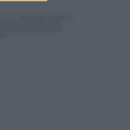
flessione /
Pace, disarmo e Ucraina: il
osinistra non trasformi il riarmo
eo in una battaglia interna per le
arie