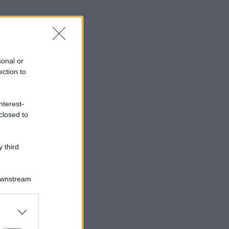
sonal or
ection to
nterest-
closed to
 third
Downstream
er and store
to grant or