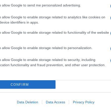
dre si allungano, lasciando maggiori spazi alle
barch
to allow Google to send me personalized advertising.
dall'e
no sugli attaccanti fino al termine dei tempi
tentat
con un’occasione sfumata per il PSG.
servil
o allow Google to enable storage related to analytics like cookies on
europ
evice identifiers in apps.
embra essere più in forma, ma non riesce a
dei m
o allow Google to enable storage related to functionality of the website
entrambe le squadre sono senza energie e, con il
Perch
e tutto ai calci di rigore. Dagli undici metri, Raya
famig
o allow Google to enable storage related to personalization.
tecno
 conclusioni di Eze e Gabriel terminano fuori,
 Orecchie ai parigini.
o allow Google to enable storage related to security, including
cation functionality and fraud prevention, and other user protection.
Il co
di Arteta si sono rivelati molto più ostici del
tanto ai calci di rigore. Il PSG, invece, si è
CONFIRM
forte d’Europa, una vera e propria macchina
, che conquista così la sua terza Champions
Tel 
"Isra
Data Deletion
Data Access
Privacy Policy
la su