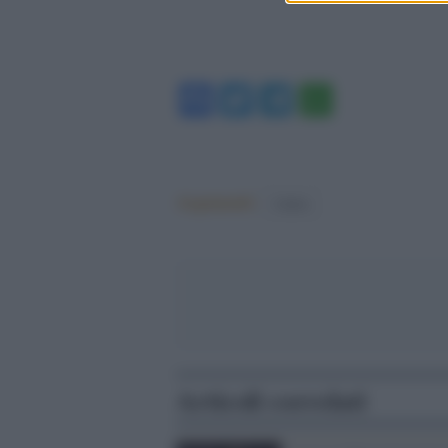
Facebook
Twitter
Telegram
WhatsA
Argomenti:
Calcio
Articoli correlati