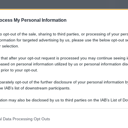
ocess My Personal Information
to opt-out of the sale, sharing to third parties, or processing of your per
formation for targeted advertising by us, please use the below opt-out s
 selection.
 that after your opt-out request is processed you may continue seeing i
lla Champions League è il Paris Saint-Germain.
ased on personal information utilized by us or personal information dis
 tra PSG e Arsenal. La partita è cominciata in
 prior to your opt-out.
ondinese che è subito passato in vantaggio. Al
rately opt-out of the further disclosure of your personal information by
 costruzione ha favorito Kai Havertz, divenuto
he IAB’s list of downstream participants.
tita dopo aver battuto Safonov. Gli uomini di
tion may also be disclosed by us to third parties on the IAB’s List of 
 la difesa dei Gunners è solida e riesce a
 that may further disclose it to other third parties.
 that this website/app uses one or more Google services and may gath
l Data Processing Opt Outs
including but not limited to your visit or usage behaviour. You may click 