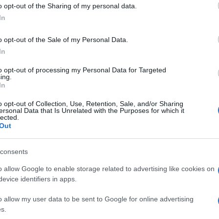
ta aumenta d’intensità, con il PSG che cerca di
 to Google and its third-party tags to use your data for below specifi
o opt-out of the Sharing of my personal data.
ogle consent section.
 più chiuso nella propria metà campo,
In
aggio per tutti i primi 45 minuti.
o opt-out of the Sale of my Personal Data.
In
a: il club londinese pressa i parigini per
Ulti
 chiudendo tutti gli spazi. Tuttavia, il PSG
to opt-out of processing my Personal Data for Targeted
ing.
In
el pallone e al 61° minuto riesce a cambiare le
a Dembélé e Kvaratskhelia mette in crisi la difesa
o opt-out of Collection, Use, Retention, Sale, and/or Sharing
ersonal Data that Is Unrelated with the Purposes for which it
su Kvaratskhelia provoca un calcio di rigore che
lected.
Out
o Raya e riportando il risultato in parità.
consents
di Pirlo: quando nel nome del doppiopesismo si
o allow Google to enable storage related to advertising like cookies on
L'int
evice identifiers in apps.
Gaza:
solle
o allow my user data to be sent to Google for online advertising
Il Se
s.