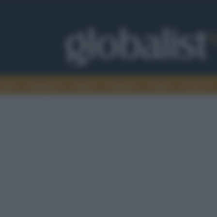
omia
Intelligence
Media
Ambiente
Cultura
Scienza