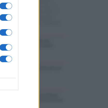
e cariche di aiuti umanitari assalite
sercito israeliano. Una guerra atroce, il
ivo di disumanizzazione delle vittime, il
ismo del governo italiano e degli altri
ei, il ritorno al colonialismo. L'importanza
ovimenti.
é i centri di intrattenimento per
lie investono in attrazioni ad alta
logia
nflitto /
La mafia russa e l'arma del caos
Aviv /
Netanyahu si smarca da Trump:
ele farà tutto quello che è necessario per
a sicurezza"