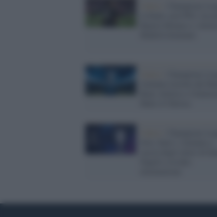
Calcio /
Champions Lea
la finale sarà PSG-Arsen
Bayern Monaco e Atleti
Madrid eliminate
Calcio /
Champions Lea
Atalanta travolta dal Ba
Bene Atletico e Galatas
Male il Chelsea
Calcio /
Champions Lea
Juve, Inter e Atalanta a
caccia degli ottavi di fin
Napoli a rischio
eliminazione