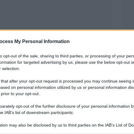
ocess My Personal Information
i Milano-Cortina 2026, Federica Brignone ha
to opt-out of the sale, sharing to third parties, or processing of your per
della storia dello sport italiano: la campionessa
formation for targeted advertising by us, please use the below opt-out s
 selection.
a d’oro nel Super-G femminile, imponendosi con
pista di Olympia delle Tofane. Sotto gli occhi del
 that after your opt-out request is processed you may continue seeing i
ased on personal information utilized by us or personal information dis
 Mattarella, elegantemente in giacca ufficiale
 prior to your opt-out.
a carriera costellata di successi con il titolo
rately opt-out of the further disclosure of your personal information by
he IAB’s list of downstream participants.
ancora più profondo se si pensa al percorso
tion may also be disclosed by us to third parties on the IAB’s List of 
 that may further disclose it to other third parties.
 scorso 3 aprile 2025 ha subito un grave