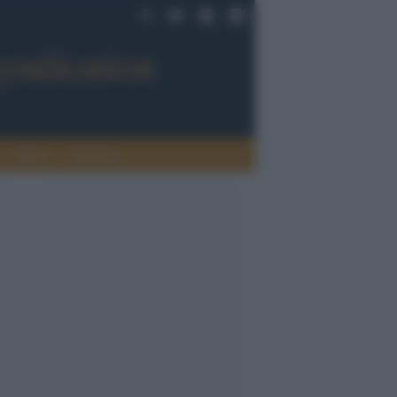
Sport
Tendenze