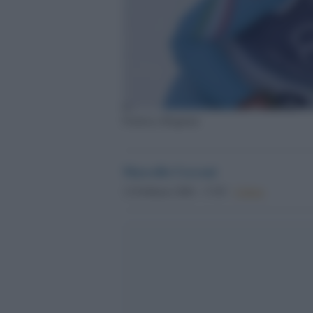
Federica Brignone
Marcello Cecconi
12 Febbraio 2026 - 17.05
Culture