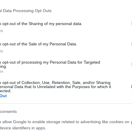
io la sua partecipazione a questi Giochi.
 that this website/app uses one or more Google services and may gath
l Data Processing Opt Outs
including but not limited to your visit or usage behaviour. You may click 
e una rimonta tecnica straordinaria, ha sciato
 to Google and its third-party tags to use your data for below specifi
o opt-out of the Sharing of my personal data.
 carriera, mostrando grinta, precisione e maturità
ogle consent section.
In
Ulti
limpico della sua carriera, dopo aver già
o opt-out of the Sale of my Personal Data.
bronzo olimpico
e una serie impressionante di
In
to opt-out of processing my Personal Data for Targeted
ing.
facile: nella top list delle favorite brillava
In
ista delle ultime stagioni e tra le azzurre più
o opt-out of Collection, Use, Retention, Sale, and/or Sharing
ersonal Data that Is Unrelated with the Purposes for which it
trasformata in una dura delusione: l’atleta ha
lected.
Out
 tracciato, vanificando ogni possibilità di
L'int
 l’amarezza, Goggia ha subito mostrato
Gaza:
consents
ga, sottolineando la grande qualità della
solle
o allow Google to enable storage related to advertising like cookies on
le natura di una gara così tecnica.
Il Se
evice identifiers in apps.