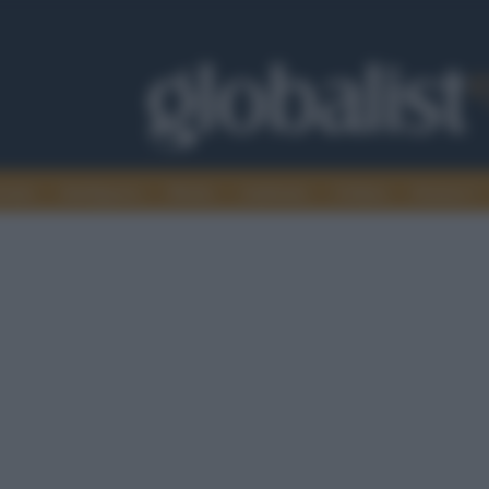
omia
Intelligence
Media
Ambiente
Cultura
Scienza