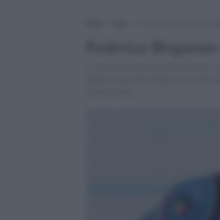
Home
>
Sport
>
Federica Brignone oro nel S
Federica Brignone
A meno di un anno dal grave infortunio sc
Delusione per Sofia Goggia uscita di pist
l'atleta ucraino.