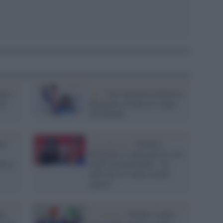
ne e
Sci /
Una fantastica Federica
oro
Brignone trionfa in Coppa
del Mondo
na
Coronavirus /
Tomba e
Brignone si uniscono al coro
nto a
degli irresponsabili: "Le
piste da sci vanno tenute
aperte"
te,
La ricerca /
Donne e sport: