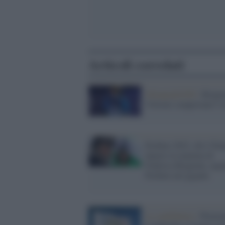
Articoli correlati
Olimpiadi2026 /
Brigno
Vittozzi conquistano l’
Pechino 2022, chi è Nin
Quario la mamma di
Federica Brignone, arge
Pechino nel gigante
La candidatura /
Piemon