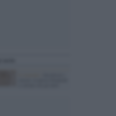
i anche
Il commento /
Inesattezze e
censure, in questa Olimpiade
si salvano solo gli atleti