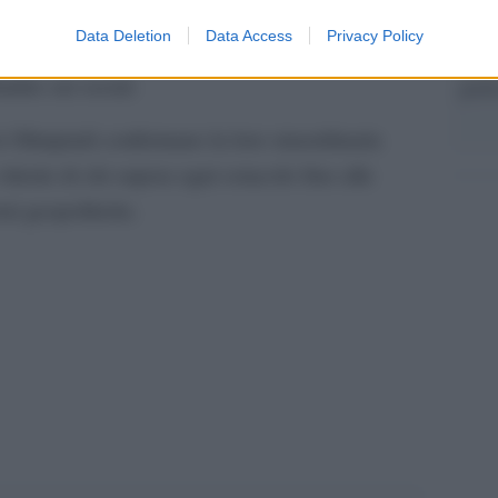
la sua delegazione, con politici e tifosi che
Data Deletion
Data Access
Privacy Policy
iusta e un’interpretazione troppo rigida delle
Il me
ttito sui social.
guida
 le Olimpiadi confermano la loro straordinaria
ittorie di chi supera ogni ostacolo fino alle
oni geopolitiche.
pp