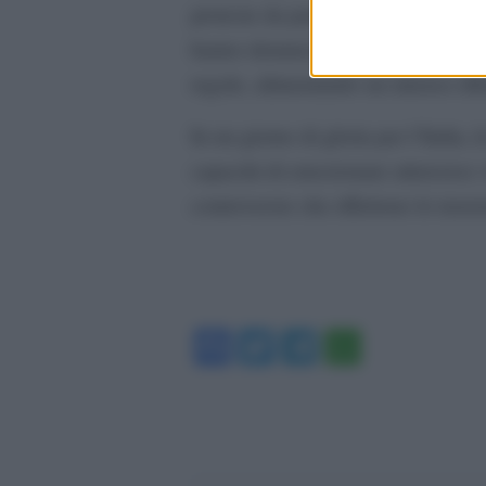
proteste da parte dell’Ucraina e del
hanno denunciato una decisione ing
regole, alimentando un intenso diba
In un giorno di gloria per l’Italia,
capacità di emozionare attraverso v
controversie che riflettono le tensi
Facebook
Twitter
Telegram
WhatsA