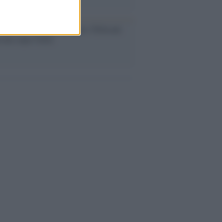
dagliere /
Europei di nuoto: Pellecani
 una super Italia