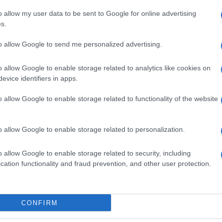
barch
dall'e
 carriera lunga e brillante. Atleta di punta della
o allow my user data to be sent to Google for online advertising
tentat
s.
vinto titoli mondiali e Coppe del Mondo,
servil
le porte strette dei super-giganti. Oggi, con
to allow Google to send me personalized advertising.
europ
dei m
rcorso sportivo che l’ha vista protagonista di
o allow Google to enable storage related to analytics like cookies on
 confermandosi tra le grandi di sempre dello sci
evice identifiers in apps.
Tel 
signi
o allow Google to enable storage related to functionality of the website
ortina poiché nel disteso clima olimpico si è
o allow Google to enable storage related to personalization.
 internazionale. Il Comitato Olimpico
Vang
tleta ucraino di skeleton Vladyslav Heraskevych,
come 
o allow Google to enable storage related to security, including
n un casco personalizzato raffigurante immagini
cation functionality and fraud prevention, and other user protection.
guerra con la Russia. Secondo il Cio, quella scelta
La sc
iscono espressioni politiche in gara, e così
CONFIRM
dell’
 competizione. La decisione ha provocato feroci
nume