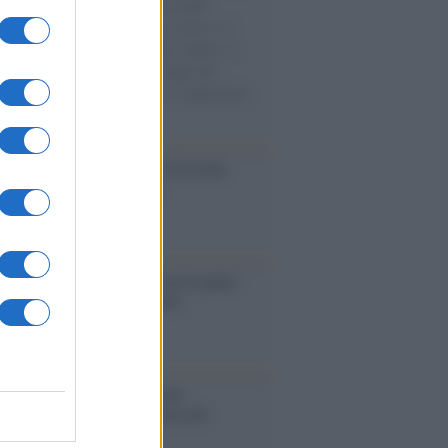
e cariche di aiuti umanitari assalite
sercito israeliano. Una guerra atroce, il
ivo di disumanizzazione delle vittime, il
ismo del governo italiano e degli altri
ei, il ritorno al colonialismo. L'importanza
ovimenti.
Aviv /
La “vittoria totale” di Israele
fica una guerra senza fine
elo /
La vita si intreccia con le paure
il giorno succede alla notte
operta /
Oplontis, le vittime
eruzione del Vesuvio furono più
rose del previsto