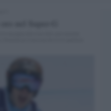
uper-G
 oro nel Super-G
rive una pagina della storia dello sport nazionale.
a. Polemiche per la decisione del Cio di squalificare