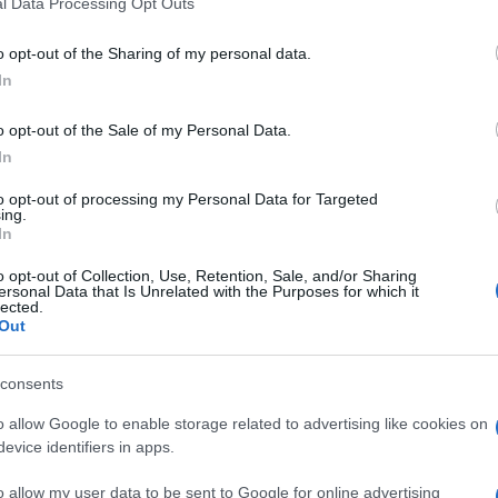
catori diversi». Il tennista francese Lucas
l Data Processing Opt Outs
including but not limited to your visit or usage behaviour. You may click 
catori che sono stati squalificati solo per 3
 to Google and its third-party tags to use your data for below specifi
o opt-out of the Sharing of my personal data.
ogle consent section.
ati testati positivi? Insomma l’eco di questa
In
o opt-out of the Sale of my Personal Data.
In
so dalle analisi del nostro tennista, è uno
Ulti
l testosterone, segnalato come sostanza dopante.
to opt-out of processing my Personal Data for Targeted
ing.
e la massa muscolare e migliorare le prestazioni
In
n passato, per l’utilizzo da parte degli atleti
o opt-out of Collection, Use, Retention, Sale, and/or Sharing
ersonal Data that Is Unrelated with the Purposes for which it
lected.
Out
nelle analisi di Sinner sarebbero dovute all’uso di
consents
suo fisioterapista e che per via cutanea avrebbe
o allow Google to enable storage related to advertising like cookies on
secondo le indagini avviate e concluse
L'int
evice identifiers in apps.
Agency (Itia). In effetti risulta che la molecola
Gaza:
solle
o allow my user data to be sent to Google for online advertising