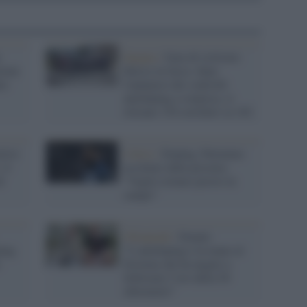
x
Spagna /
Gara di ciclismo
zione
finisce in farsa: dopo
to
l'annuncio dei controlli
antidoping a sorpresa, si
ritirano 130 corridori su 182
tivo
Calcio /
Doping, Palomino
 il
ascoltato dalla procura:
i
"Voglio tornare presto in
campo"
Olimpiadi /
Donati:
ping
"L’antidoping è in mano al
s
Sistema che ha negato a
Schwazer l’oro della 50
chilometri”