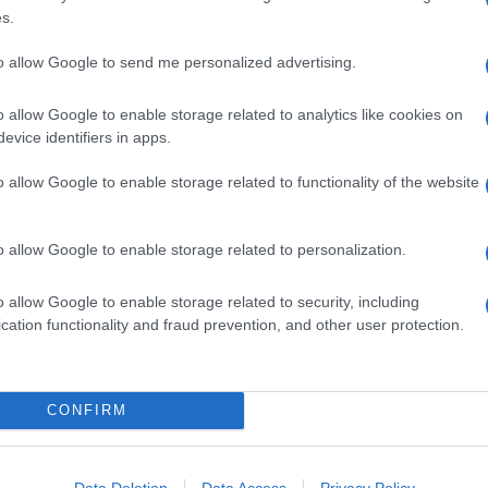
i cicatrizzanti in pomata o spray ed è altamente
s.
Il Se
barch
to allow Google to send me personalized advertising.
dall'e
rattini fondatore dell’Istituto Mario Negri di
tentat
o allow Google to enable storage related to analytics like cookies on
servil
nkronos Salute: “è un testosteroneico che può
evice identifiers in apps.
europ
n certo se utilizzato per via cutanea. Se sotto
dei m
o allow Google to enable storage related to functionality of the website
idente che l’intenzione dopante non c’è. Per il
Cisg
 diverse. Parliamo di una sostanza utilizzata
dal c
o allow Google to enable storage related to personalization.
so fa parte dei molti i derivati del testosterone
giorn
o allow Google to enable storage related to security, including
cation functionality and fraud prevention, and other user protection.
Gior
testosterone, il problema della via di
colon
 continua Garattini – perché è quello che
dell'
CONFIRM
 L’uso per via orale o per via iniettiva può dare
ea non può determinare granché. La via cutanea
Lo sc
Data Deletion
Data Access
Privacy Policy