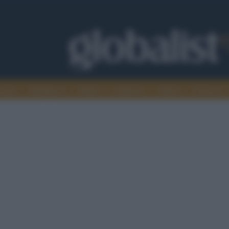
omia
Intelligence
Media
Ambiente
Cultura
Scienza