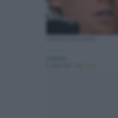
Jannik Sinner e Silvio Garattini
redazione
21 Agosto 2024 - 14.43
Culture