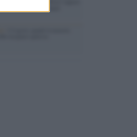
assalto mentre Trump rafforza i rapporti
abat e trama contro la Spagna
ta /
L'8 agosto, quando la memoria
bbe insegnarci qualcosa