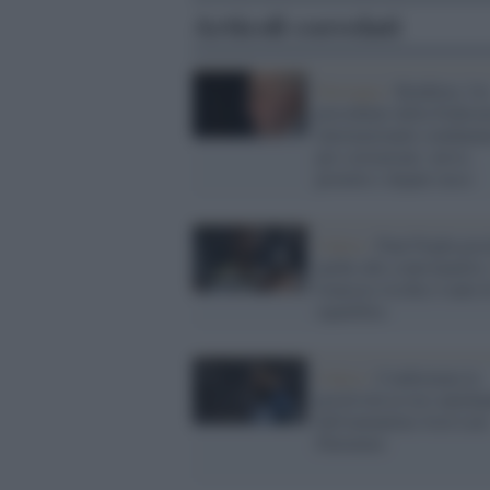
Articoli correlati
Norvegia /
Biathlon, l'e
presidente della Federa
internazionale condanna
per corruzione: aveva
protetto i dopati russi
Calcio /
Paul Pogba posi
anche alle controanalisi:
francese rischia 4 anni d
squalifica
Calcio /
Confermata la
positività ai test antido
dell'atalantino Josè Lui
Palomino