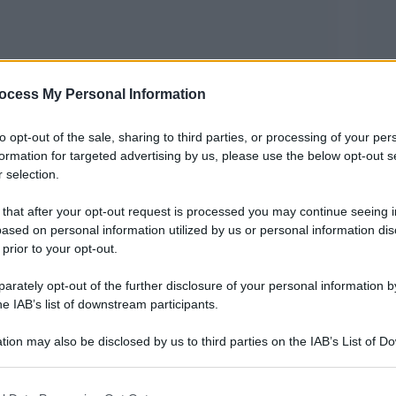
ocess My Personal Information
 e non solo. Nonostante sia risultato positivo al
to opt-out of the sale, sharing to third parties, or processing of your per
 giudicato colpevole. Tutto è avvenuto per colpa
formation for targeted advertising by us, please use the below opt-out s
 selection.
bol durante un trattamento fitoterapico.
 that after your opt-out request is processed you may continue seeing i
 ci sarà solo la forzata rinuncia ai premi e ai
ased on personal information utilized by us or personal information dis
 prior to your opt-out.
ian Wells, in California (300mila euro e 400
 avversari c’è e uno di loro, Nick Kyrgios, dice:
rately opt-out of the further disclosure of your personal information by
he IAB’s list of downstream participants.
 anni». Denis Shapovalov, tennista canadese non
immaginare cosa stiano provando in questo
tion may also be disclosed by us to third parties on the IAB’s List of 
 that may further disclose it to other third parties.
e sono stati squalificati per sostanze
 that this website/app uses one or more Google services and may gath