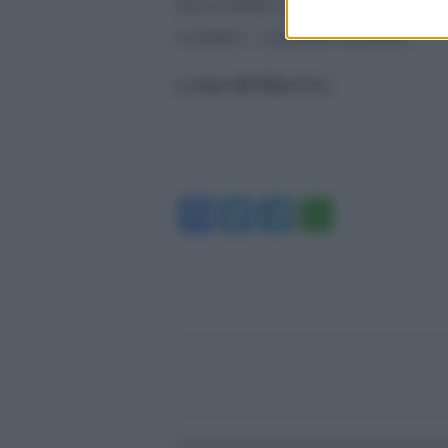
non avrebbe alcun senso. In questo
scontato”, conclude Garattini.
a cura di Mar.Cec.
Facebook
Twitter
Telegram
WhatsA