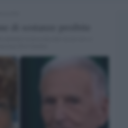
anze proibite
ne di sostanze proibite
può aumentare la massa muscolare ma non certo se
rmacologo Silvio Garattini