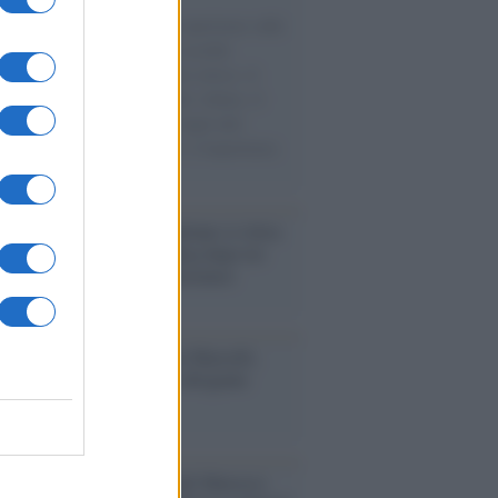
natore M5S racconta la sua esperienza sulle
e cariche di aiuti umanitari assalite
sercito israeliano. Una guerra atroce, il
ivo di disumanizzazione delle vittime, il
ismo del governo italiano e degli altri
ei, il ritorno al colonialismo. L'importanza
ovimenti.
iordania /
L’esercito israeliano si ritira
ampo profughi di Qalandiya dopo tre
i di violenze contro i palestinesi
nalismo /
Addio a Stefano Marcelli,
na della Rai di Firenze e dirigente
Usigrai
enario /
Ceuta, l’ombra del Marocco