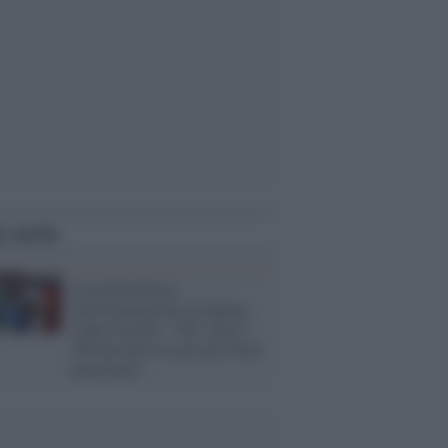
i anche
Il dt dell'atletica
sull'insinuazione di doping
contro Jacobs: "Chi vince i
100 non deve essere per forza
americano"