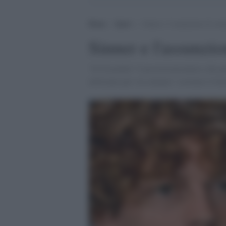
Home
>
Sport
>
Sinner e l’assunzione di sost
Sinner e l'assunzio
"Il Clostebol "è un testosteroneico che 
utilizzato per via cutanea" sostiene il fa