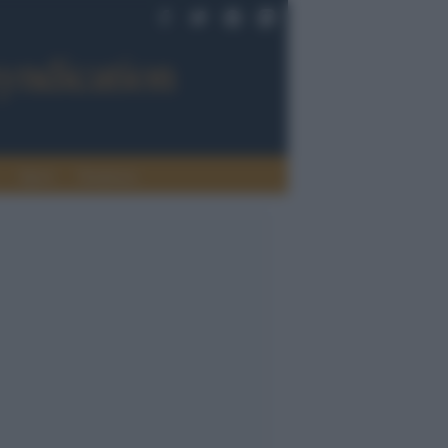
Sport
Tendenze