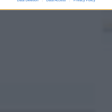
 quadro l’esito dell’indagine antidoping era
sull’
con R
La da
dovre
pp