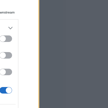
Downstream
er and store
to grant or
ed purposes