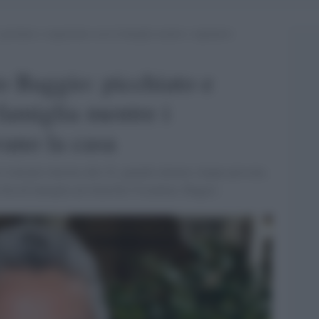
icchiato e sequestrato con la famiglia mentre i rapinatori
o Baggio: picchiato e
famiglia mentre i
vano la casa
 è iniziato intorno alle 22, quando almeno cinque persone,
villa di famiglia ad Altavilla Vicentina. Baggio,