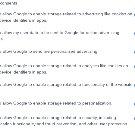
consents
o allow Google to enable storage related to advertising like cookies on
lia sono stati rinchiusi in una stanza per quasi
evice identifiers in apps.
vano la villa, rubando orologi, gioielli e denaro.
o allow my user data to be sent to Google for online advertising
Ulti
s.
o che i ladri avevano lasciato l’abitazione, ha
to allow Google to send me personalized advertising.
binieri. Oltre alle testimonianze di Baggio e dei
 hanno acquisito tutte le immagini della
o allow Google to enable storage related to analytics like cookies on
evice identifiers in apps.
alciatore è stato portato in ospedale per essere
 la sono cavata solo con un forte spavento.
o allow Google to enable storage related to functionality of the website
o allow Google to enable storage related to personalization.
L'int
Gaza:
o allow Google to enable storage related to security, including
pp
solle
cation functionality and fraud prevention, and other user protection.
Il Se