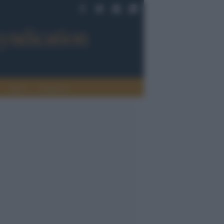
Sport
Tendenze