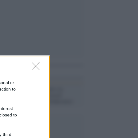
i anche
sonal or
Malagò-Megalò e la
ection to
figuraccia da record
all'esordio in Federcalcio
nterest-
closed to
 third