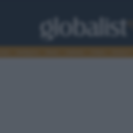
omia
Intelligence
Media
Ambiente
Cultura
Scienza