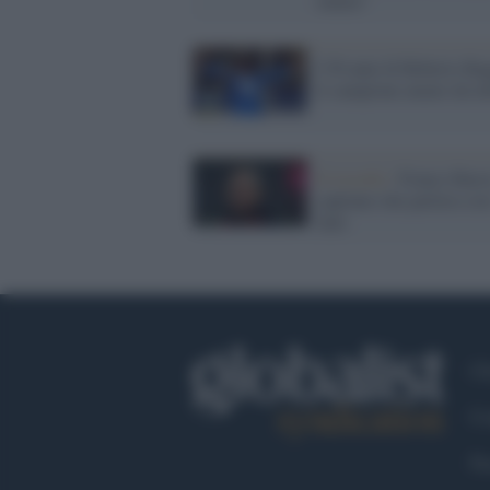
sutura"
I 50 anni di Roberto Ba
il campione amato da tut
Il ricordo /
Franco Bares
capitano che parlava con
fatti
Ch
Co
Fa