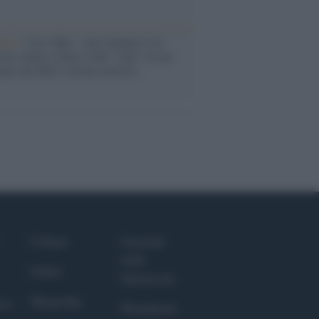
anca /
Caso Mps: i pm milanesi ora
ono vederci chiaro sulle “chat” tra un
ente del Mef e alcuni ministri
Culture
Giornale
dello
Salute
Spettacolo
Megachip
nce
Wondernet