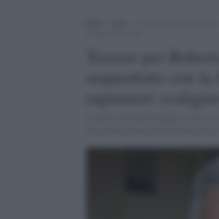
Home
>
Sport
>
Terrore per Roberto Baggio: p
svaligiavano la casa
Terrore per Robert
sequestrato con la 
rapinatori svaligia
L'incubo per Roberto Baggio e i suoi cari
tutte armate, hanno fatto irruzione nella 