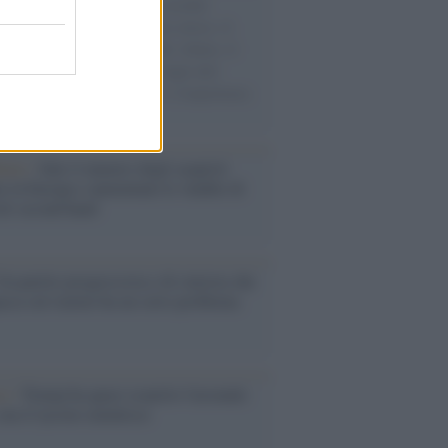
e cariche di aiuti umanitari assalite
sercito israeliano. Una guerra atroce, il
ivo di disumanizzazione delle vittime, il
ismo del governo italiano e degli altri
ei, il ritorno al colonialismo. L'importanza
ovimenti.
enze /
Sale il numero degli acquisti
e in Europa e aumentano le vendite di
oli second hand
Un partito progressista e di sinistra che
acca sul riarmo ha un serio problema
so /
Trump ha quasi esaurito l'arsenale
ma il tycoon smentisce