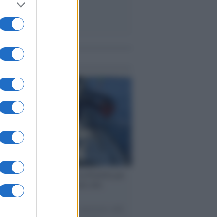
me notizie
ervista /
Marco Croatti e la Flottilla per
 le nostre vele gonfie grazie alla
vazione popolare
natore M5S racconta la sua esperienza sulle