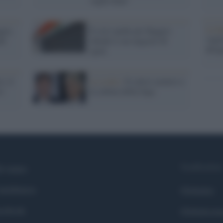
voglio bene"
La b
ggio,
È crisi anche per Baggio:
vogli
ti
chiude il suo negozio di
dirig
sport
i, il
La scelta /
Il calcio azzurro e
 i
la cultura della fuga
Syndication
i siamo
ntributors
Globalist
cebook
Globalscie