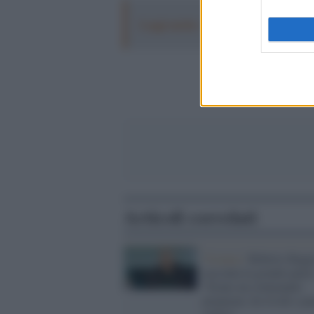
Leggi anche:
Franco Baresi, il capit
Articoli correlati
Vicenza /
Roberto Bagg
racconta la grande paura
"Erano un commando
preparato, ho lividi e pu