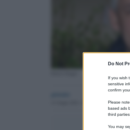
Do Not Pr
Roberto Baggio
If you wish 
sensitive in
confirm your
globalist
21 Giugno 2024 - 09.12
Please note
based ads b
third parties
You may sepa