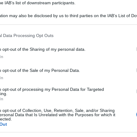
he IAB’s list of downstream participants.
tion may also be disclosed by us to third parties on the IAB’s List of 
 that may further disclose it to other third parties.
 that this website/app uses one or more Google services and may gath
l Data Processing Opt Outs
including but not limited to your visit or usage behaviour. You may click 
 to Google and its third-party tags to use your data for below specifi
o opt-out of the Sharing of my personal data.
ogle consent section.
In
o opt-out of the Sale of my Personal Data.
In
aggio e la sua famiglia ieri sera, mentre l’Italia
to opt-out of processing my Personal Data for Targeted
ing.
In
eto, l’incubo per l’ex numero 10 e i suoi cari è
o opt-out of Collection, Use, Retention, Sale, and/or Sharing
lmeno cinque persone, tutte armate, hanno fatto
ersonal Data that Is Unrelated with the Purposes for which it
lected.
 Altavilla Vicentina. Baggio, che ha tentato di
Out
a con il calcio di una pistola e ha riportato una