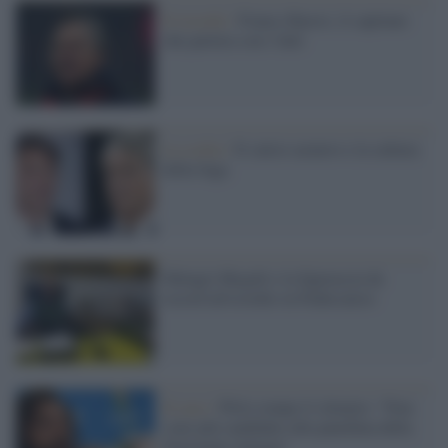
Il ricordo /
Franco Baresi, il capitano
che parlava con i fatti
La scelta /
Il calcio azzurro e la cultura
della fuga
Malagò-Megalò e la figuraccia da
record all'esordio in Federcalcio
Il caso /
Pirlo rompe il silenzio: “Non
sono più candidato alla panchina della
Nazionale italiana”