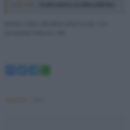
Leggi anche:
Il calcio azzurro e la cultura della fuga
Romano e tifoso della Roma lanciò in serie A un
giovanissimo Francesco Totti.
Facebook
Twitter
Telegram
WhatsApp
Argomenti:
Calcio