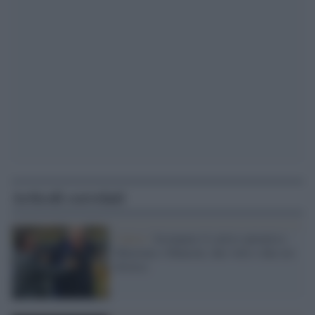
Articoli correlati
Calcio /
Scompare il calcio autentico:
Mazzone e Mancini, due volti e due ere
diverse