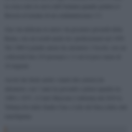
la corsa sotto la curva dell’Atalanta quando guidava il
Brescia al termine di un combattutissimo 3-3.
Una vita dedicata al calcio: da giocatore giovanili della
Roma, con cui esordì anche tra i professionisti nel 1959.
Nel 1960 il grande amore da calciatore: l’Ascoli, con cui
collezionò ben 219 presenze e 11 reti in poco meno di
10 stagioni.
Ascoli che diede anche i natali alla carriera da
allenatore, con 7 anni tra giovanili e prima squadra tra
1969 e 1975. A Carlo Mazzone è intitolata dal 2019 la
Tribuna Est dello Stadio Cino e Lillo del Duca della città
marchigiana.