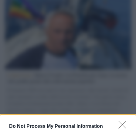
L'intervista /
Marco Croatti e la Flottilla per Gaza: le nostre
vele gonfie grazie alla sollevazione popolare
Il Senatore M5S racconta la sua esperienza sulle barche cariche di
aiuti umanitari assalite dall'esercito israeliano. Una guerra atroce,
il tentativo di disumanizzazione delle vittime, il servilismo del
governo italiano e degli altri europei, il ritorno al colonialismo.
L'importanza dei movimenti.
Do Not Process My Personal Information
Tel Aviv /
La “vittoria totale” di Israele significa una guerra