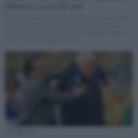
allenatore aveva 86 anni
Carlo Mazzone è morto all'età di 86 anni. Lo storico allenatore,
personaggio istrionico che ha attraversato oltre 60 anni di
calcio italiano, è ancora oggi l'attuale recordman di panchine in
Serie A con ben 792 partite da tecnico.
Carlo Mazzone