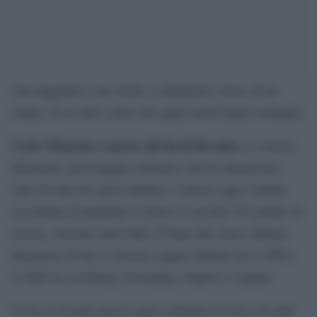
Una leggenda a suo modo. L’allenatore verace di un
tempo, di un altro calcio del quale molti hanno nostalgia.
Carlo Mazzone è morto all’età di 86 anni.
Lo storico
allenatore, personaggio istrionico che ha attraversato
oltre 60 anni di calcio italiano, è ancora oggi l’attuale
recordman di panchine in Serie A con ben 792 partite da
tecnico. Inserito nella Hall of Fame del calcio italiano,
allenatore di ben 12 diverse square italiane tra il 1969 e
il 2006 tra cui Roma, Fiorentina, Napoli e Cagliari.
Di lui si ricorda ancora oggi a distanza di circa 20 anni