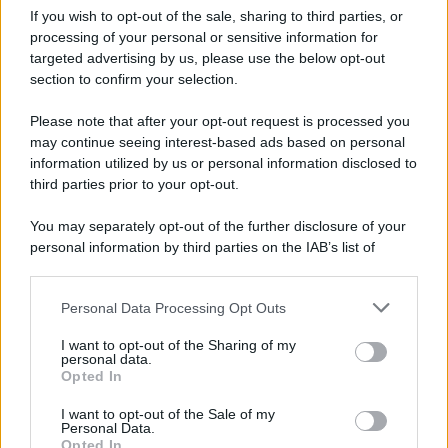
senza fine
If you wish to opt-out of the sale, sharing to third parties, or
processing of your personal or sensitive information for
targeted advertising by us, please use the below opt-out
section to confirm your selection.
Vangelo /
La vita si intreccia con le paure come il giorno
succede alla notte
Please note that after your opt-out request is processed you
may continue seeing interest-based ads based on personal
information utilized by us or personal information disclosed to
third parties prior to your opt-out.
La scoperta /
Oplontis, le vittime dell’eruzione del Vesuvio
You may separately opt-out of the further disclosure of your
furono più numerose del previsto
personal information by third parties on the IAB’s list of
downstream participants.
Personal Data Processing Opt Outs
This information may also be disclosed by us to third parties
Il medagliere /
Europei di nuoto: Pellecani guida una super
on the IAB’s List of Downstream Participants that may further
I want to opt-out of the Sharing of my
Italia
disclose it to other third parties.
personal data.
Opted In
Please note that this website/app uses one or more Google
services and may gather and store information including but
I want to opt-out of the Sale of my
Personal Data.
not limited to your visit or usage behaviour. You may click to
Opted In