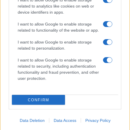
I want to allow Google to enable storage
Spettacolo
related to analytics like cookies on web or
Contributors
device identifiers in apps.
Wondernet
Facebook
I want to allow Google to enable storage
Giuliana Sgrena
related to functionality of the website or app.
Twitter
I want to allow Google to enable storage
Google News
related to personalization.
Mastodon
I want to allow Google to enable storage
related to security, including authentication
Cookie Policy
functionality and fraud prevention, and other
user protection.
Preferenze Privacy
CONFIRM
©2021 Globalist.it • All right reserved.
Data Deletion
Data Access
Privacy Policy
Syndication