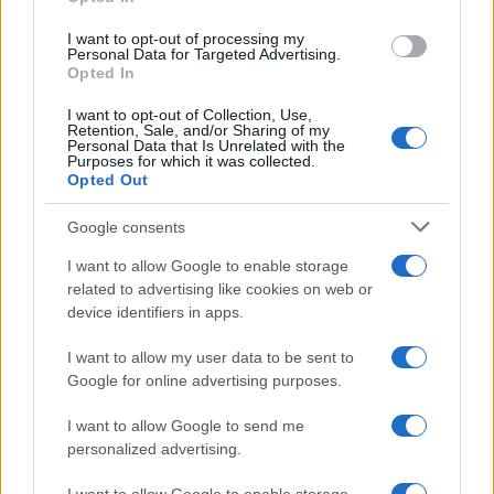
grant or deny consent to Google and its third-party tags to
use your data for below specified purposes in below Google
I want to opt-out of processing my
consent section.
Personal Data for Targeted Advertising.
Opted In
I want to opt-out of Collection, Use,
Retention, Sale, and/or Sharing of my
Personal Data that Is Unrelated with the
Purposes for which it was collected.
Opted Out
Syndication
Culture
Google consents
Salute
Globalist
I want to allow Google to enable storage
related to advertising like cookies on web or
Megachip
Globalscience
device identifiers in apps.
GiULia
Globalsport
I want to allow my user data to be sent to
Google for online advertising purposes.
Prima Pagina
I want to allow Google to send me
personalized advertising.
Giornale dello
Chi siamo