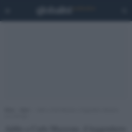
Home
>
Sport
>
Addio a Carlo Mazzone, il leggendario allenatore
aveva 86 anni
Addio a Carlo Mazzone, il leggendario