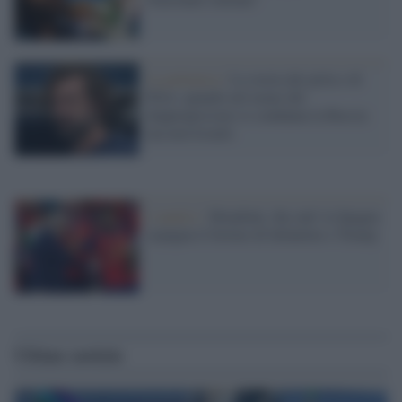
La polemica /
La storia dei pirla e di
Pirlo: quando nel nome del
doppiopesismo si condanna la Russia
ma non Israele
L'analisi /
Mondiale, the end: la Spagna
espugna il fortino di Infantino e Trump
Ultime notizie