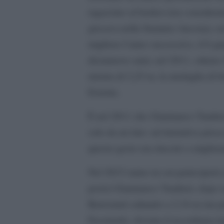
ragazzino al basket (era considera
giocava nella Stamura Ancona), nel
migliora l’anno successivo, il 6 gi
diciannove anni, nel 2011, ottiene
misura di 2,25 m, la medaglia di br
Estonia.
È nel 2011 che Gianmarco Tamberi 
solo da un lato: un’iniziativa pre
questo gesto era riuscito a miglior
Nel 2015 (anno in cui parteciperà 
posto) Gianmarco Tamberi, dopo av
Benvenuti saltando a 2,34 m (un p
Fassinotti), diventa il recordman it