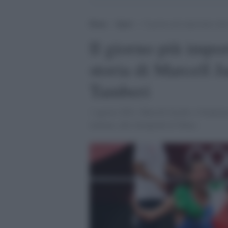
Home
>
Sport
>
Il giorno più importante dell
Il giorno più impor
storia di Marcell 
Tamberi
1 agosto 2021, Marcell Jacobs e Gianmarc
italiano, alle olimpiadi di Tokyo.