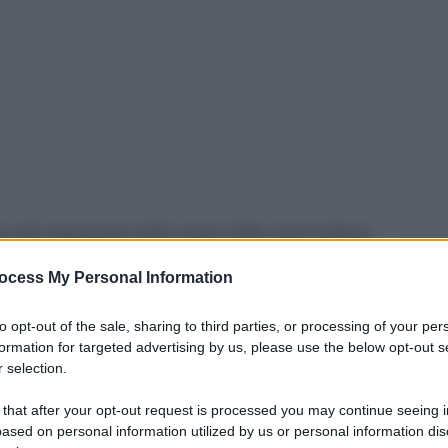
no più importante della storia dello sport italiano.
l Jacobs e Gianmarco Tamberi si sono laureati
ocess My Personal Information
el salto in alto alle olimpiadi di Tokyo. Due
iproponiamo il ritratto dei due atleti, pubblicato
to opt-out of the sale, sharing to third parties, or processing of your per
formation for targeted advertising by us, please use the below opt-out s
 trionfi.
 selection.
 sono i due protagonisti dell’atletica italiana
 that after your opt-out request is processed you may continue seeing i
ased on personal information utilized by us or personal information dis
 di agosto, che nel giro di pochi minuti ci ha