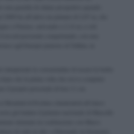
to una guardia di ottime prospettive quando
 2009 ha all’attivo un primato di 2,07 m, che
ugno a Firenze, arrivando a 2,14 m; a soli
 il record personale conquistando, con una
onzo agli Europei juniores di Tallinn, in
intraprende la consuetudine di rasarsi la barba
sa dopo che la prima volta che aveva compiuto
are il proprio personale di ben 11 cm.
ai Mondiali di Pechino chiudendoli all’ottavo
ere già battuto il primato nazionale di Marcello
rimato detenuto in coabitazione con Marco
aliano di salto in alto: a Eberstadt, in Germania,