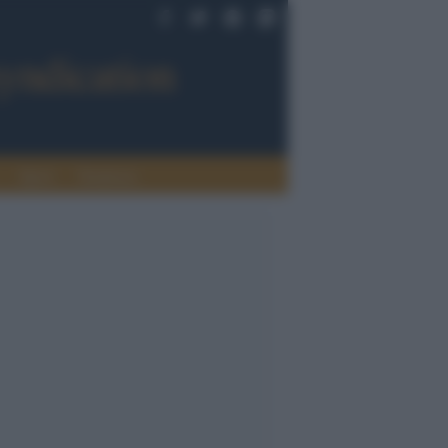
Sport
Tendenze