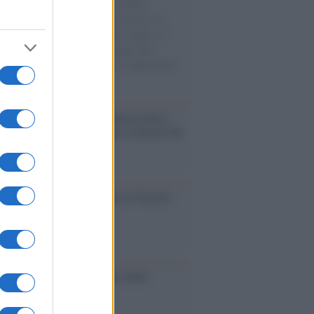
e cariche di aiuti umanitari assalite
sercito israeliano. Una guerra atroce, il
ivo di disumanizzazione delle vittime, il
ismo del governo italiano e degli altri
ei, il ritorno al colonialismo. L'importanza
ovimenti.
nto /
La Sila diventa un palcoscenico
rale: nasce “A Farla Amare Comincia Tu
ra Sila”
cordo /
Le radici di Francesco Guccini
iversario /
90 anni di Yves Saint
nt, tra moda e scandali