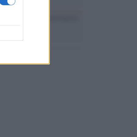
cordo /
Il nostro incontro con Francesco
ini