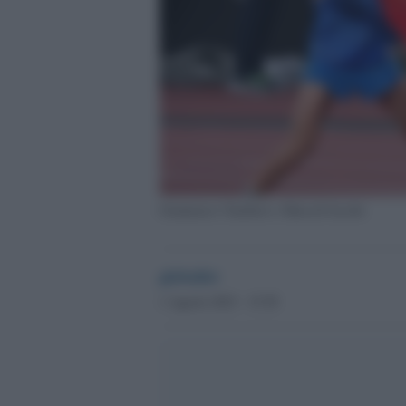
Gianmarco Tamberi e Marcell Jacobs
globalist
1 Agosto 2023 - 15.58