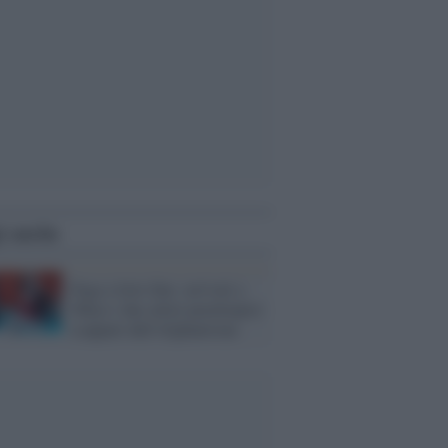
i anche
Fuga a lieto fine: arrivati a
Tokyo i due atleti paralimpici
scappati dall'Afghanistan