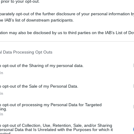
 prior to your opt-out.
oro. A Tokyo Marcell e ‘Gimbo’ diventano
rately opt-out of the further disclosure of your personal information by
nei 100 metri (la gara per olimpionica per
he IAB’s list of downstream participants.
tion may also be disclosed by us to third parties on the IAB’s List of 
Ulti
 that may further disclose it to other third parties.
 colori italiani, la loro impresa sarà ricordata a
4, tre figli, una vita di sacrifici e una passione
 that this website/app uses one or more Google services and may gath
l Data Processing Opt Outs
including but not limited to your visit or usage behaviour. You may click 
 Marcell Jacobs, lo sprinter texano che fa sognare
 to Google and its third-party tags to use your data for below specifi
o opt-out of the Sharing of my personal data.
20.
ogle consent section.
In
to sul lago di Garda, il poliziotto velocista è il
o opt-out of the Sale of my Personal Data.
i Olimpiadi, che l’Italia abbia mai piazzato in
In
to opt-out of processing my Personal Data for Targeted
L'int
ing.
Gaza:
In
fici che ha fatto e che fa. La sua vita non è
solle
o opt-out of Collection, Use, Retention, Sale, and/or Sharing
 ha commentato la madre Viviana Masini, titolare
Il Se
ersonal Data that Is Unrelated with the Purposes for which it
lected.