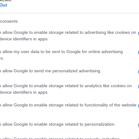
barch
rda, Brescia, commentando le sue imprese
Out
dall'e
tentat
servil
consents
dopo essersi trasferito dal Texas in Italia da
europ
o allow Google to enable storage related to advertising like cookies on
dei m
 l’amore per i suoi cari è ben che ricambiato dal
evice identifiers in apps.
per la lontananza dalla famiglia”, si è fatto
L'eve
o allow my user data to be sent to Google for online advertising
natu
s.
– Ope
 mia madre, mi mancano. Il pensiero di loro mi
to allow Google to send me personalized advertising.
curava lo sprinter dai mille tatuaggi al suo
o allow Google to enable storage related to analytics like cookies on
Il ri
evice identifiers in apps.
o allow Google to enable storage related to functionality of the website
a sua vera benzina: in particolare, proprio i tre
a compagna Nicole, e Jeremy, nato da una
L'ann
o allow Google to enable storage related to personalization.
Laure
atuaggi (sul petto, fra gli altri, sfoggia la grande
o allow Google to enable storage related to security, including