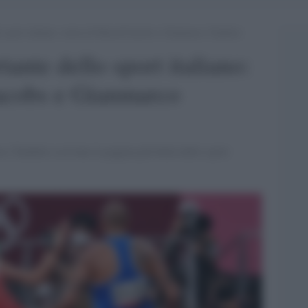
o sport italiano: storia di Marcell Jacobs e Gianmarco Tamberi
tante dello sport italiano:
Jacobs e Gianmarco
o Tamberi scrivono la pagina più bella dello sport