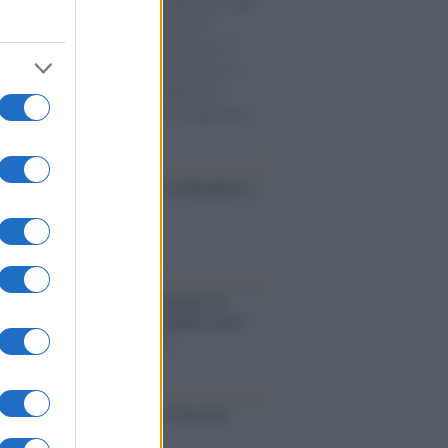
natore M5S racconta la sua esperienza sulle
e cariche di aiuti umanitari assalite
sercito israeliano. Una guerra atroce, il
ivo di disumanizzazione delle vittime, il
ismo del governo italiano e degli altri
ei, il ritorno al colonialismo. L'importanza
ovimenti.
esa /
Un estate di calcio: tra Mondiali e
e A
rialismo /
Petrolio e prepotenze di
: una società legata a 'Donald' vuole
rare la Groenlandia senza
izzazione
ca /
Al maestro Francesco Guccini