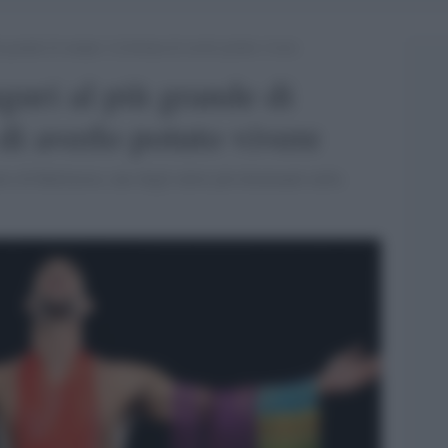
 grande di sempre: la fortuna di averlo potuto vivere
guri al più grande di
di averlo potuto vivere
io di Baltimora, uno degli atleti più dominanti nella