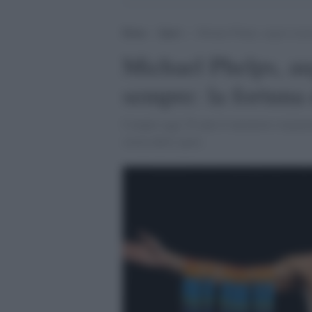
Home
>
Sport
>
Michael Phelps, auguri al più
Michael Phelps, au
sempre: la fortuna 
Compie oggi 38 anni il nuotatore originar
storia dello sport.