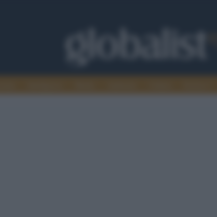
omia
Intelligence
Media
Ambiente
Cultura
Scienza