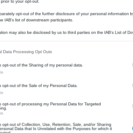
 prior to your opt-out.
i i bambini, il primo rapporto con l’acqua non fu
rately opt-out of the further disclosure of your personal information by
 sorelle a spronarlo di “tuffarsi” in questa
he IAB’s list of downstream participants.
lo sport potesse far bene alla salute del piccolo
tion may also be disclosed by us to third parties on the IAB’s List of 
eficit di attenzione/iperattività.
 that may further disclose it to other third parties.
Ulti
e davanti ai propri occhi un autentico portento
 that this website/app uses one or more Google services and may gath
l Data Processing Opt Outs
including but not limited to your visit or usage behaviour. You may click 
i, già possedeva quasi tutti i record della
 to Google and its third-party tags to use your data for below specifi
o opt-out of the Sharing of my personal data.
in cui gareggiava: 400 e 800 metri stile, 100 e
ogle consent section.
In
o opt-out of the Sale of my Personal Data.
Giochi Olimpici di Sydney
ficazione ai
,
In
ù giovane della storia a parteciparvi, avendo
to opt-out of processing my Personal Data for Targeted
ing.
nale dei 200 metri farfalla si piazzò quinti ma
L'int
In
Gaza:
che sarebbe successo nelle due edizioni
solle
o opt-out of Collection, Use, Retention, Sale, and/or Sharing
ersonal Data that Is Unrelated with the Purposes for which it
lected.