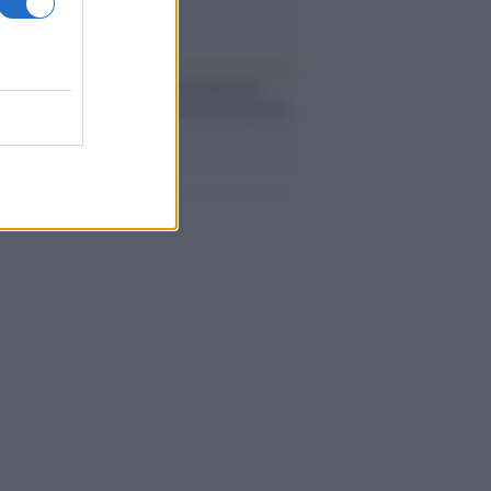
cordo /
Quando Guccini raccontava le
ache epafaniche": l'intervista all'artista
i definiva un 'narratore'