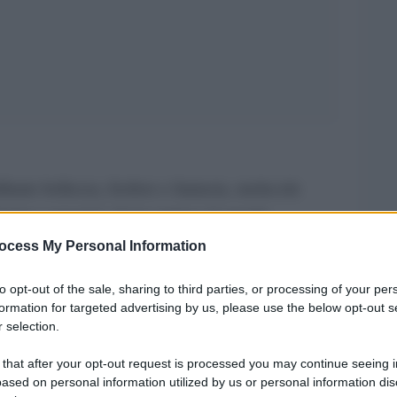
llante bellezza, fosforo e fantasia, molecole
 lampo e poesia”. Così cantava il grande
marinettiani
pplicando versi
, per descrivere il
ocess My Personal Information
aio.
to opt-out of the sale, sharing to third parties, or processing of your per
Michael Phelps
tre anni prima che il piccolo
formation for targeted advertising by us, please use the below opt-out s
 selection.
o climax adottato dal cantautore romano si sposa
“il proiettile di Baltimora”
in futuro
:
 that after your opt-out request is processed you may continue seeing i
ased on personal information utilized by us or personal information dis
nante nella storia dei Giochi Olimpici.