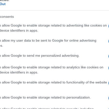
Il Se
Out
a (2001) e Barcellona (2003), Phelps iniziò a
barch
dall'e
i al collo cinque ori e due argenti e arrivando
tentat
consents
Atene
 vento in poppa da autentico favorito. Ad
servil
o allow Google to enable storage related to advertising like cookies on
europ
 si limitò a vincere, dominò ogni gara abbattendo
evice identifiers in apps.
dei m
i ori e due bronzi, che lo misero al secondo
o allow my user data to be sent to Google for online advertising
con più ori in una singola edizione, alle spalle del
L'att
s.
Seri
li nuotatore e vincitore di sette ori ai Giochi di
to allow Google to send me personalized advertising.
ttile di Baltimora ci fosse anche questo
o allow Google to enable storage related to analytics like cookies on
evice identifiers in apps.
Impe
Trump
perfo
o allow Google to enable storage related to functionality of the website
ù che positive: nei mondiali che precedettero le
autor
rono che le briciole, e a Melbourne nel 2007
o allow Google to enable storage related to personalization.
Musi
sette le gare a cui partecipò, stabilendo anche in
o allow Google to enable storage related to security, including