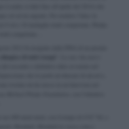
 Londra si ritirò fino all’aprile del 2014) che
que ori ed un argento. Per rendere l’idea: la
n 9 ori e 18 medaglie totali conquistate, Phelps
totali conquistate…
gosto 2012 fu insignito dalla FINA di un premio
olimpico di tutti i tempi
”. La sua vita non è
sa del secondo e definitivo ritiro avvenuto nel
epressione che lo portò ad abusare di alcool e,
ome rivelato da lui stesso in un’intervista nel
Michael Phelps Foundation
sua
, con l’obiettivo
nei 400 metri misti, con il tempo di 4’03’’84, e
adi, Mondiali, Mondiali in vasca corta e