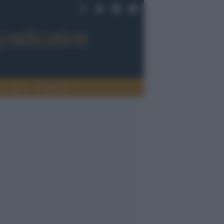
Sport
Tendenze