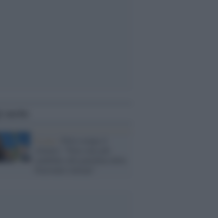
i anche
Il caso /
Pirlo rompe il
silenzio: “Non sono più
candidato alla panchina della
Nazionale italiana”