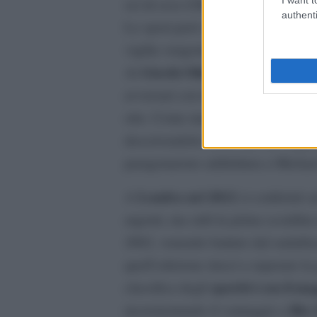
sei di esse il Record Mondiale.
authenti
Lo sport però si sa, sa essere spiet
vigilia vengono mantenuti. Ecco, n
Giochi Olimpici di Pechino 2
Ai
avversari con la famelicità di uno s
otto. Come mai nessuno prima di al
descrivendolo come uno dei migliori 
paragonarono addirittura a Michae
Londra nel 2012
A
si confermò ad 
argenti, ma subì la prima sconfitta 
2002, venendo battuto dal sudafri
quell’edizione riuscì a superare la
sportivi con il m
classifica degli
Rio
incrementando il vantaggio a