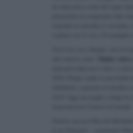
un miracoloso canto del cigno (dopo
gli permise di conquistare altri cin
Latynina in classifica è seconda co
è primo con 23 ori e 28 medaglie 
Non è un caso, dunque, che il 4 a
Miglior atleta 
alla carriera come “
stata però tutta rose e fiori: a cau
2016, Phelps cadde in una brutta d
addirittura, a pensare al suicidio c
2018. Oggi sta meglio e dirige la 
di promuovere il nuoto nel mondo.
Detiene ancora il Record Mondiale 
il suo Palmarès – sommando Olimpi