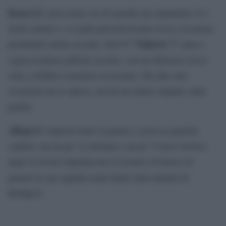
Kean
6,5
: gioca bene sia di sponda ma soprattutto si è
molto attento e si rende pericolosissimo in tre occasioni,
Vlahovic 7
prendendo anche un palo. Dal 63′
: entra e
segna al primo pallone toccato, con un delizioso tocco
sotto a beffare il portiere avversario. Ha altre due
occasioni ma le spreca, ma ha un ottimo impatto sulla
partita.
Allegri
6
: imposta bene la partita e azzecca qualche
cambio, ma un po’ la sfortuna e un po’ il tasso tecnico
degli avversari impediscono al tecnico livornese di
portare la sua squadra nella finale tutta italiana di
Budapest.