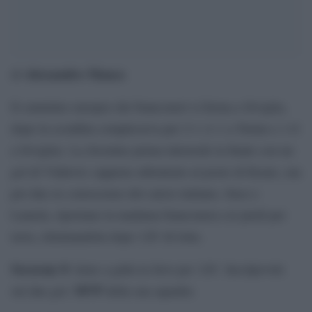
Alessandro Manca
di
Il cammino europeo dei bianconeri si ferma a Siviglia,
dopo la sconfitta complessiva per 2-1 (1-1 a Torino e 1-0
a Siviglia). La Juventus prima intravede la finale con un
gol di Vlahovic (appena subentrato al posto di Kean), ma
poi due ex conoscenze del calcio italiano, Suso e
Lamela, riportano la madama bianconera coi piedi per
terra, eliminandola dopo 120′ di lotta.
Szczesny
8
: tiene a galla la Juve per 120′. Incolpevole
MVP
sui due gol.
della sua squadra