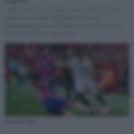
I bianconeri vanno in vantaggio con un gol di Vlahovic ma
prima un gol nei tempi regolamentari e poi uno ai
supplementari da parte del Siviglia, costringe la squadra di
Torino a dire addio al sogno europeo
Juventus-Siviglia