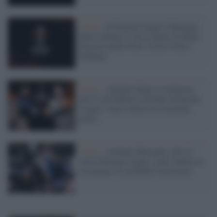
Calcio /
In Europa League il Bologna
batte la Roma e vola ai quarti di finale.
Passano anche Porto, Aston Villa e
Friburgo
Calcio /
Atalanta-Bayer Leverkusen,
alle 21 da Dublino la Finale di Europa
League: come vederla in streaming
gratis
Calcio /
Atalanta-Marsiglia, alle 21
torna l'Europa League: come vederla in
streaming e le probabili formazioni