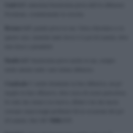
Gatti
6.5
: ennesima buonissima prova dell’ex difensore
Frosinone, costantemente in crescita.
Bremer
6.5
: grande prova la sua. Unica sbavatura (e in
questo caso, neanche tanto lieve) è il gol di Lamela, dove
non riesce a prenderlo
Danilo
6,5
: buonissima prova anche la sua, sempre
molto attento nelle varie letture difensive.
Cuadrado
5: molto disattento in fase difensiva, un po’
meglio la fase offensiva, dove cerca di essere pericolosa.
Si vede che ormai è in riserva, difatti è lui che lascia
crossare senza troppi problemi Gil in occasione del gol
Milik
S.V.
di Lamela. Dal 106′