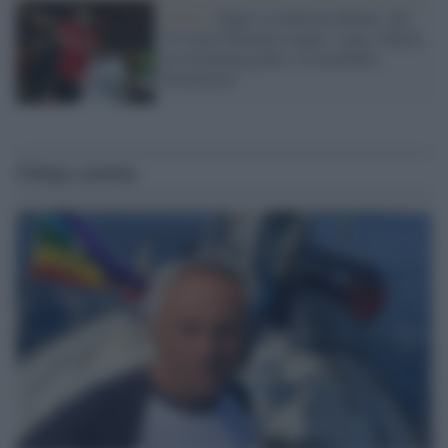
Calcio /
Bayer Leverkusen-Roma, alle
21 torna l'Europa League: come vederla
in streaming gratis e le probabili
formazioni
Ultime notizie