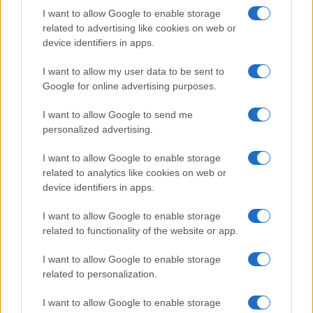
Salute
Globalist
I want to allow Google to enable storage
related to advertising like cookies on web or
Megachip
Globalscience
device identifiers in apps.
GiULia
Globalsport
I want to allow my user data to be sent to
Google for online advertising purposes.
Prima Pagina
I want to allow Google to send me
personalized advertising.
Giornale dello
Chi siamo
I want to allow Google to enable storage
Spettacolo
related to analytics like cookies on web or
Contributors
device identifiers in apps.
Wondernet
Facebook
I want to allow Google to enable storage
Giuliana Sgrena
related to functionality of the website or app.
Twitter
I want to allow Google to enable storage
Google News
related to personalization.
Mastodon
I want to allow Google to enable storage