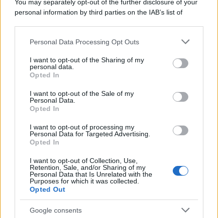
You may separately opt-out of the further disclosure of your
macchina propagandistica di Putin dietro la crisi di Ceuta
personal information by third parties on the IAB’s list of
downstream participants.
Personal Data Processing Opt Outs
This information may also be disclosed by us to third parties
Tendenze /
Sale il numero degli acquisti online in Europa e
on the IAB’s List of Downstream Participants that may further
I want to opt-out of the Sharing of my
aumentano le vendite di articoli second hand
disclose it to other third parties.
personal data.
Opted In
Please note that this website/app uses one or more Google
services and may gather and store information including but
I want to opt-out of the Sale of my
Personal Data.
not limited to your visit or usage behaviour. You may click to
Opted In
grant or deny consent to Google and its third-party tags to
use your data for below specified purposes in below Google
I want to opt-out of processing my
consent section.
Personal Data for Targeted Advertising.
Opted In
I want to opt-out of Collection, Use,
Retention, Sale, and/or Sharing of my
Personal Data that Is Unrelated with the
Purposes for which it was collected.
Opted Out
Syndication
Culture
Google consents