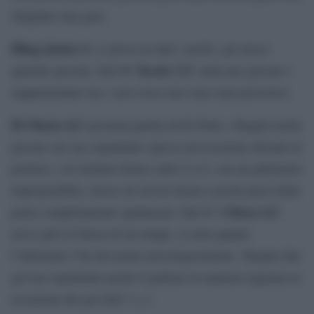
sbagliato una gara.
Illing-Junior
6
: ci prova in tutti i modi e gli riesce
Kostic 5,5
qualche giocata. Dal 86′
: entra per giocare i
supplementari ma i suoi cross non sono mai pericolosi.
Di Maria
4,5:
pessima partita di El Fideo. Sbaglia molte
giocate sue ma soprattutto spreca un’occasione davanti al
portiere, col risultato fermo sullo 0 a 0, con un pallonetto
improponibile, invece di servire Kean a pochi passi dalla
Chiesa
4,5
porta completamente spalancata. Dal 63′
:
non è più il Chiesa di un tempo, si nota quanto
l’infortunio l’ha devastato psicologicamente. Sbaglia due
gol ma soprattutto perde il pallone in maniera ingenua in
occasione del gol dell’1 a 1.