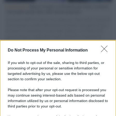
L'intervista /
Marco Croatti e la Flottilla per Gaza: le nostre
vele gonfie grazie alla sollevazione popolare
Il Senatore M5S racconta la sua esperienza sulle barche cariche di
aiuti umanitari assalite dall'esercito israeliano. Una guerra atroce,
il tentativo di disumanizzazione delle vittime, il servilismo del
governo italiano e degli altri europei, il ritorno al colonialismo.
L'importanza dei movimenti.
Do Not Process My Personal Information
Musica /
Al maestro Francesco Guccini
If you wish to opt-out of the sale, sharing to third parties, or
processing of your personal or sensitive information for
targeted advertising by us, please use the below opt-out
section to confirm your selection.
Il ricordo /
Quando Guccini raccontava le "Cronache
epafaniche": l'intervista all'artista che si definiva un
Please note that after your opt-out request is processed you
'narratore'
may continue seeing interest-based ads based on personal
information utilized by us or personal information disclosed to
third parties prior to your opt-out.
Lo studio /
Disinformazione russa e destra: anche la