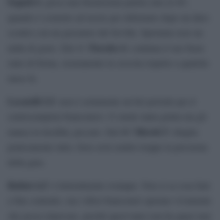
Fagioli
6
: gioca una buonissima partita sino al 40′,
quando è costretto ad uscire per infortunio dopo un duro
scontro con un giocatore del Sevilla. Speriamo non sia
Paredes
6
nulla di grave. Dal 41′
: continua il suo buon
stato di forma, sicuramente in crescita rispetto a qualche
mese fa.
Locatelli
5,5
: non è certamente un bel periodo per il
centrocampista bianconero. Ci mette tanta grinta ma gli
Miretti 5
manca la lucidità, peccato. Dal 86′
: sbaglia
praticamente tutto, forse avrà sentito troppo la pressione
della gara.
Rabiot
6,5
: è letteralmente ovunque. Non si sa cosa farà
a fine contratto, ma i tifosi bianconeri sperano vivamente
che possa rinnovare, perchè quest’anno non ha quasi mai