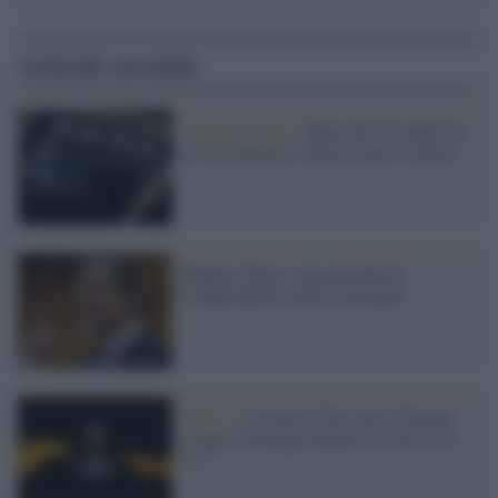
Articoli correlati
Europa League /
Paura del Coronavirus,
la Uefa ferma le sfide di Inter e Roma
Spagna, Rajoy: non permetterò
l'indipendenza della Catalogna
Calcio /
L'Aston Villa vince l'Europa
League. Friburgo battuto con un secco
3-0