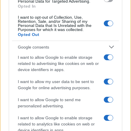
Personal Data for Targeted Advertising.
Opted In
I want to opt-out of Collection, Use,
Retention, Sale, and/or Sharing of my
Personal Data that Is Unrelated with the
Purposes for which it was collected.
Opted Out
Syndication
Culture
Google consents
Salute
Globalist
I want to allow Google to enable storage
related to advertising like cookies on web or
Megachip
Globalscience
device identifiers in apps.
GiULia
Globalsport
I want to allow my user data to be sent to
Google for online advertising purposes.
Prima Pagina
I want to allow Google to send me
personalized advertising.
Giornale dello
Chi siamo
I want to allow Google to enable storage
Spettacolo
related to analytics like cookies on web or
Contributors
device identifiers in apps.