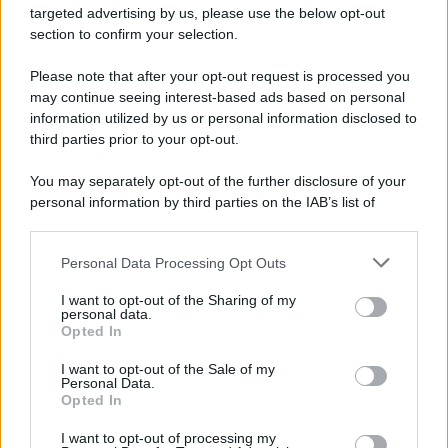
targeted advertising by us, please use the below opt-out
section to confirm your selection.
Vangelo /
La vita si intreccia con le paure come il giorno
succede alla notte
Please note that after your opt-out request is processed you
may continue seeing interest-based ads based on personal
information utilized by us or personal information disclosed to
third parties prior to your opt-out.
La scoperta /
Oplontis, le vittime dell’eruzione del Vesuvio
You may separately opt-out of the further disclosure of your
furono più numerose del previsto
personal information by third parties on the IAB’s list of
downstream participants.
Personal Data Processing Opt Outs
This information may also be disclosed by us to third parties
Il medagliere /
Europei di nuoto: Pellecani guida una super
on the IAB’s List of Downstream Participants that may further
I want to opt-out of the Sharing of my
Italia
disclose it to other third parties.
personal data.
Opted In
Please note that this website/app uses one or more Google
services and may gather and store information including but
I want to opt-out of the Sale of my
Personal Data.
not limited to your visit or usage behaviour. You may click to
Opted In
grant or deny consent to Google and its third-party tags to
use your data for below specified purposes in below Google
I want to opt-out of processing my
consent section.