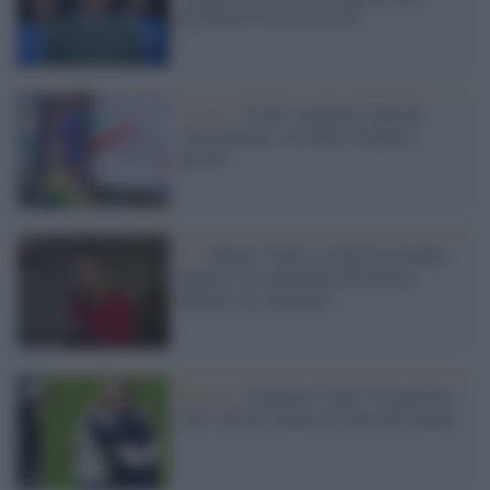
all'ultimo in un miracolo"
Il lutto /
Vialli, continua l'onda di
commozione: a Londra i funerali
privati
Tv /
Muore Vialli e al Tg2 la seconda
notizia è il commento di Giorgia
Meloni sul calciatore
Ritratto /
Gianluca Vialli, il 'guerriero
mite' che ha scalato le vette del mondo