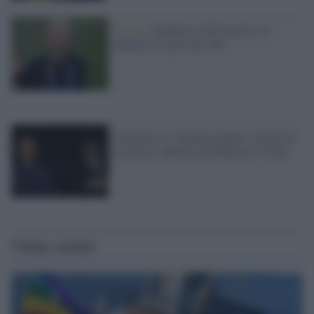
Social /
Gianluca Vialli morto: la
bufala fa il giro del web
L'Espresso: i Pandora papers svelano le
ricchezze offshore di Mancini e Vialli
Ultime notizie