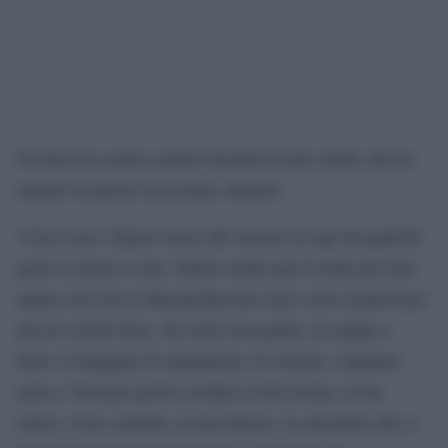
Un discorso molto sentito davanti ad uno stadio che ha
seguito le parole in assoluto silenzio.
«Ciao Luca. Siamo sicuri che stasera sei qui da qualche
parte in mezzo a noi. Siamo venuti qui in tanti per farti
sapere che non ti dimenticheremo mai e non smetteremo
mai di volerti bene. Sei stato una guida, in campo e
fuori. Compagno di spogliatoio, di vittorie. Capitano,
amico. Nessuno potrà scordare la tua ironia, la tua
classe, il tuo carisma, la tua tenacia, le emozioni che ci