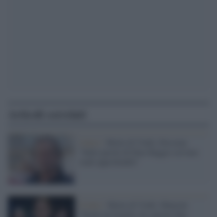
Articoli correlati
Calcio /
Morte di Vialli, Dossena:
"Sulle parole di Dino Baggio servono
studi approfonditi"
Il lutto /
Morte di Vialli, Mancini:
"Perdo un fratello, ho sperato fino