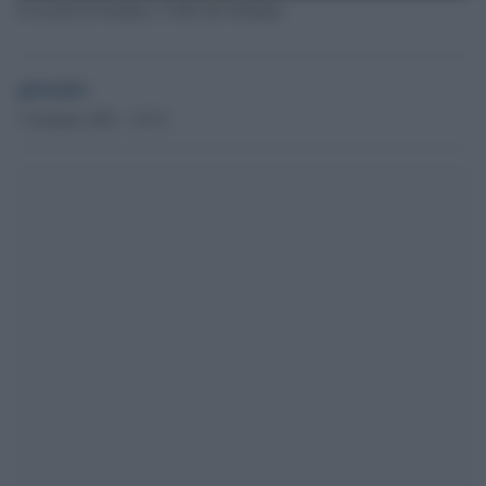
Il ricordo di Gianluca Vialli allo Stadium
globalist
7 Gennaio 2023 - 18.33