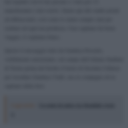
hai regalato con le tue giocate e i tuoi gol. Ci
mancheranno i tuoi sorrisi. Siamo qui allo stadio pronti
ad abbracciarti, così come lo siamo sempre stati per
esultare ad ogni tua prodezza. Ciao capitano fai buon
viaggio, ti vogliamo bene».
Questo il messaggio letto da Gianluca Pessotto,
visibilmente emozionato, sul campo dell’Allianz Stadium
di Torino prima del fischio d’inizio di Juventus-Udinese
per ricordare Gianluca Vialli, suo ex compagno ed ex
capitano della Juve.
Leggi anche:
Un estate di calcio: tra Mondiali e Serie
A