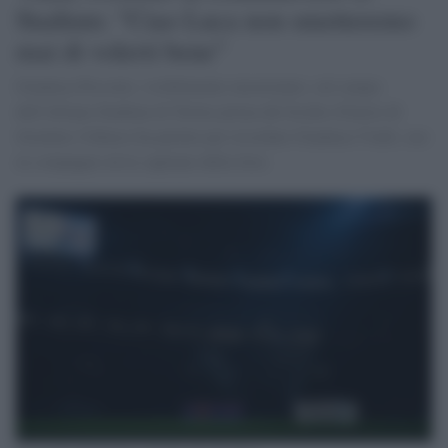
Stadium: "Ciao Luca non smetteremo
mai di volerti bene"
Gianluca Pessotto, visibilmente emozionato, sul campo
dell'Allianz Stadium di Torino prima del fischio d'inizio di
Juventus-Udinese ha parlato per ricordare Gianluca Vialli, suo
ex compagno ed ex capitano della Juve.