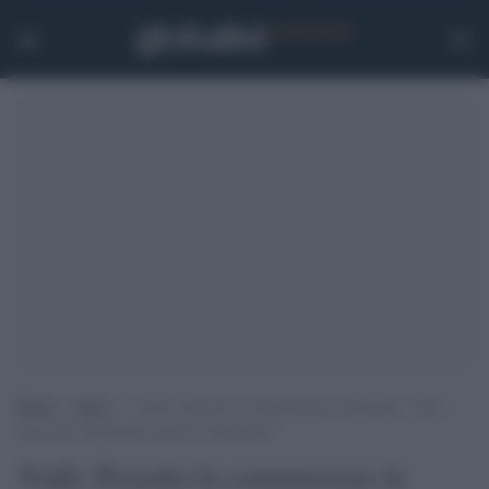
Home
>
Sport
>
Vialli, Pessotto fa commuovere lo Stadium: “Ciao
Luca non smetteremo mai di volerti bene”
Vialli, Pessotto fa commuovere lo