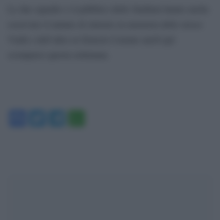
Le due squadre e il pubblico dello Stadium hanno anche
osservato il minuto di silenzio in memoria dello stesso
Vialli e dell’altro ex Ernesto Castano anch’egli
scomparso questa settimana.
Facebook
Twitter
Telegram
WhatsApp