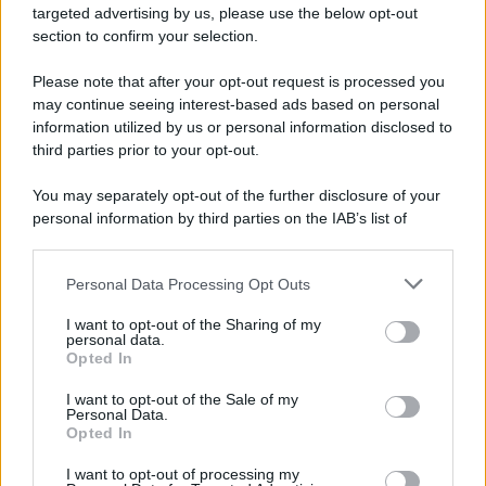
targeted advertising by us, please use the below opt-out
section to confirm your selection.
Il libro /
Crescere significa pentirsi: l’immaturità degli
italiani tra berlusconismo, fascismo e nuove nostalgie
Please note that after your opt-out request is processed you
may continue seeing interest-based ads based on personal
information utilized by us or personal information disclosed to
third parties prior to your opt-out.
Memoria /
Quando Pasolini raccontava i minatori italiani in
You may separately opt-out of the further disclosure of your
Belgio dopo Marcinelle
personal information by third parties on the IAB’s list of
downstream participants.
Personal Data Processing Opt Outs
This information may also be disclosed by us to third parties
Il libro /
La letteratura che racconta l’estate
on the IAB’s List of Downstream Participants that may further
I want to opt-out of the Sharing of my
disclose it to other third parties.
personal data.
Opted In
Please note that this website/app uses one or more Google
services and may gather and store information including but
I want to opt-out of the Sale of my
Personal Data.
not limited to your visit or usage behaviour. You may click to
Opted In
grant or deny consent to Google and its third-party tags to
use your data for below specified purposes in below Google
I want to opt-out of processing my
consent section.