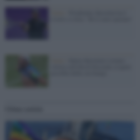
Tennis /
Wimbledon, Berrettini ha il
Covid e si ritira: "Ho il cuore spezzato"
Tennis /
Matteo Berrettini è tornato:
vittoria sull'erba di Stoccarda, ai quarti
possibile derby con Sonego
Ultime notizie