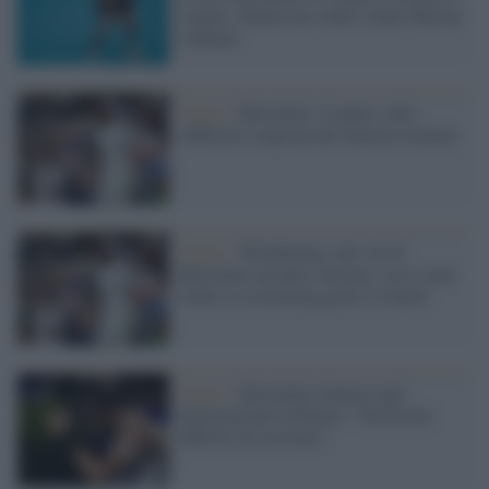
svenire: Matteo ko contro Andy Murray
a Miami
Tennis /
Berrettini: il punto sulla
(difficile) stagione del tennista romano
Tennis /
Wimbledon, alle 18.30
Berrettini incontra Alcaraz: ecco come
vedere in streaming gratis il match
Tennis /
Berrettini rinuncia agli
Internazionali di Roma: "Decisione
difficile da accettare"