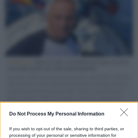
L'intervista /
Marco Croatti e la Flottilla per Gaza: le nostre
vele gonfie grazie alla sollevazione popolare
Il Senatore M5S racconta la sua esperienza sulle barche cariche di
aiuti umanitari assalite dall'esercito israeliano. Una guerra atroce,
il tentativo di disumanizzazione delle vittime, il servilismo del
governo italiano e degli altri europei, il ritorno al colonialismo.
L'importanza dei movimenti.
Do Not Process My Personal Information
Il lutto /
Addio a Livio Berruti, leggenda dello sprint
italiano
If you wish to opt-out of the sale, sharing to third parties, or
processing of your personal or sensitive information for