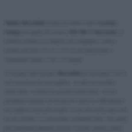
Matteo Berrettini
Lorenzo
trionfa nel derby contro
Sonego
ATP 250
Stoccarda
nei quarti del torneo
di
. Il
tennista romano si è imposto sul compagno e amico
2-1
azzurro per
(3-6; 6-3; 6-4) in un match tirato e
combattuto durato 2 ore e 19 minuti.
Berrettini
Al termine dell’incontro
ha raccontato così le
sue sensazioni nel post-partita: “È stato un incontro
molto duro, Lorenzo ha giocato molto bene, con lui
giochiamo insieme sin da piccoli, adesso ci affrontiamo
nei migliori tornei del mondo. È uno dei pochi amici che
ho nel circuito, ci conosciamo veramente bene. Nei punti
più importanti abbiamo giocato il nostro miglior tennis.