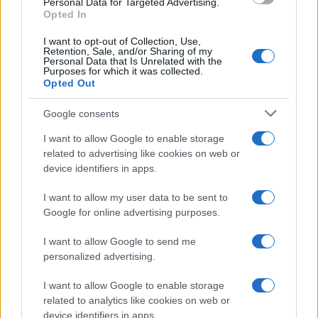
Personal Data for Targeted Advertising.
Opted In
I want to opt-out of Collection, Use,
Retention, Sale, and/or Sharing of my
Personal Data that Is Unrelated with the
Purposes for which it was collected.
Opted Out
Syndication
Culture
Google consents
Salute
Globalist
I want to allow Google to enable storage
related to advertising like cookies on web or
Megachip
Globalscience
device identifiers in apps.
GiULia
Globalsport
I want to allow my user data to be sent to
Google for online advertising purposes.
Prima Pagina
I want to allow Google to send me
personalized advertising.
Giornale dello
Chi siamo
I want to allow Google to enable storage
Spettacolo
related to analytics like cookies on web or
Contributors
device identifiers in apps.