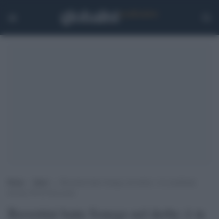
Home
>
Sport
>
Berrettini batte Sonego nel derby: è in semifinale
all’Atp 250 di Stoccarda
Berrettini batte Sonego nel derby: è in