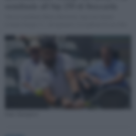
semifinale all’Atp 250 di Stoccarda
Vola in semifinale Matteo Berrettini, dopo aver battuto
Lorenzo Sonego 2-1. Ad aspettarlo c'è il padrone di casa Otte.
Fonte: Eurosport.it
globalist