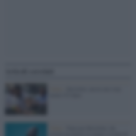
Articoli correlati
Tennis /
Berrettini, ancora uno stop:
niente US Open
Tennis /
Paura per Berrettini, che
avverte un malore in campo e rischia di