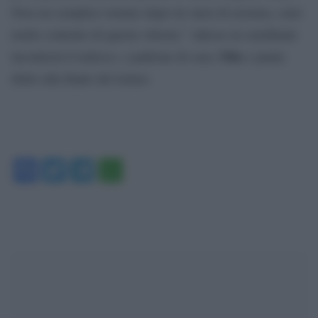
Non era semplice tornare dopo tre mesi di assenza, sono
molto contento di questa vittoria.” Adesso in semifinale
Otte
incontrerà il tedesco, e padrone di casa,
e punta
dritto alla finale del torneo.
Facebook
Twitter
Telegram
WhatsApp