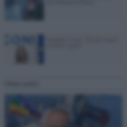
alle Olimpiadi di Pechino
Olimpiadi, Vezzali: "Gli atleti azzurri
ci faranno sognare"
Ultime notizie