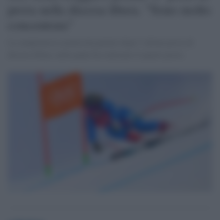
prova nella discesa libera. "Sono molto
concentrata"
La campionessa azzurra ha parlato dopo l' ultima prova di
discesa libera, nella quale ha realizzato il quarto posto.