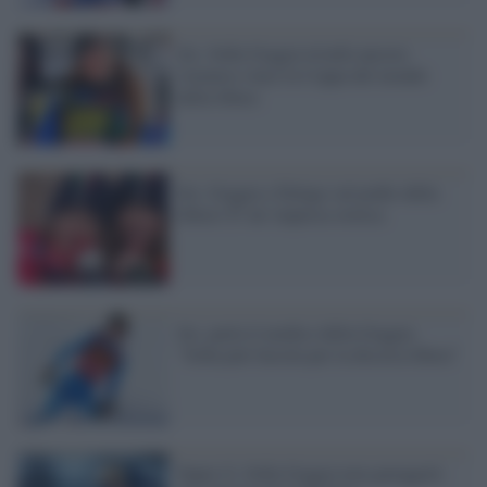
Sci, Sofia Goggia trionfa ancora:
l'azzurra vince la Coppa del mondo
della libera
Sci, Goggia e Delago sul podio della
libera! E' un' impresa storica
Sci, parla il medico della Goggia:
"Sofia può farcela per la discesa libera"
Super G, Sofia Goggia non gareggerà