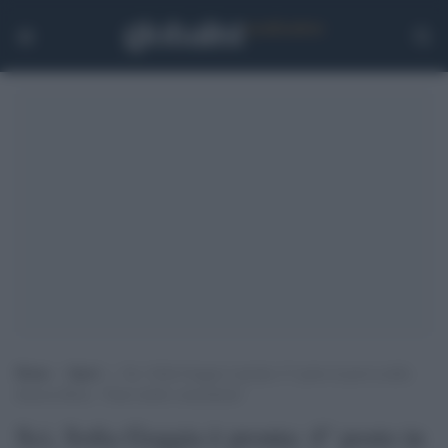
Home
>
Sport
>
Sci, Sofia Goggia è pronta: 4° posto in prova nella
discesa libera. “Sono molto concentrata”
Sci, Sofia Goggia è pronta: 4° posto in