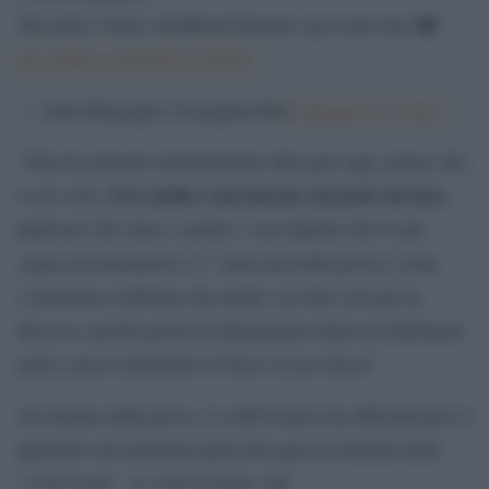
The place where childhood dreams can come true ❤️
pic.twitter.com/w8Cxy5XiYu
— iamsofiagoggia (@goggiasofia)
February 13, 2022
“Non ho pensato minimamente alla gara oggi, penso che
Ero molto concentrata sul gesto da fare,
si sia visto.
piuttosto che stare a sentire i vari allarmi che il mio
corpo mi trasmetteva. E’ stata una bella prova è stata
l’ennesima conferma che anche con due soli giri in
discesa e pochi giorni di allenamento dopo un infortunio
grave, posso mantenere il focus su me stessa”
Al termine della prova, lo staff tecnico ha ufficializzato il
quartetto che prenderà parte alla gara di domani dalle
11:00 locali – le 4:00 in Italia, ndr