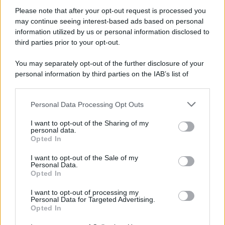
Il ricordo /
Quando Guccini raccontava le "Cronache
epafaniche": l'intervista all'artista che si definiva un
Please note that after your opt-out request is processed you
'narratore'
may continue seeing interest-based ads based on personal
information utilized by us or personal information disclosed to
third parties prior to your opt-out.
Lo studio /
Disinformazione russa e destra: anche la
You may separately opt-out of the further disclosure of your
macchina propagandistica di Putin dietro la crisi di Ceuta
personal information by third parties on the IAB’s list of
downstream participants.
Personal Data Processing Opt Outs
This information may also be disclosed by us to third parties
Tendenze /
Sale il numero degli acquisti online in Europa e
on the IAB’s List of Downstream Participants that may further
I want to opt-out of the Sharing of my
aumentano le vendite di articoli second hand
disclose it to other third parties.
personal data.
Opted In
Please note that this website/app uses one or more Google
services and may gather and store information including but
I want to opt-out of the Sale of my
Personal Data.
not limited to your visit or usage behaviour. You may click to
Opted In
grant or deny consent to Google and its third-party tags to
use your data for below specified purposes in below Google
I want to opt-out of processing my
consent section.
Personal Data for Targeted Advertising.
Opted In