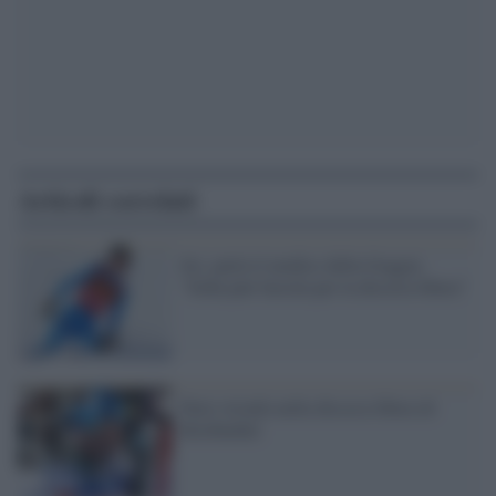
Articoli correlati
Sci, parla il medico della Goggia:
"Sofia può farcela per la discesa libera"
Paris trionfa nella discesa libera di
Kitzbuehel