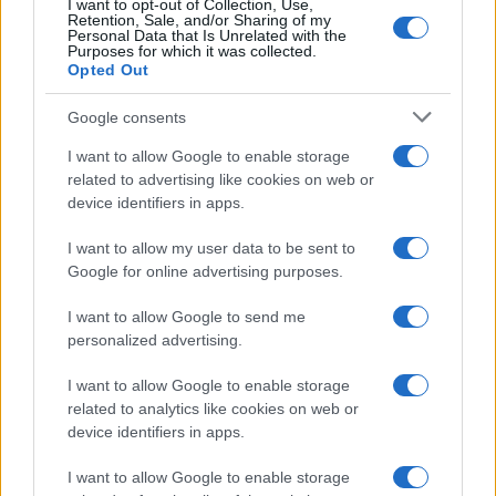
I want to opt-out of Collection, Use,
Retention, Sale, and/or Sharing of my
Personal Data that Is Unrelated with the
Purposes for which it was collected.
Opted Out
Syndication
Culture
Google consents
Salute
Globalist
I want to allow Google to enable storage
related to advertising like cookies on web or
Megachip
Globalscience
device identifiers in apps.
GiULia
Globalsport
I want to allow my user data to be sent to
Google for online advertising purposes.
Prima Pagina
I want to allow Google to send me
personalized advertising.
Giornale dello
Chi siamo
I want to allow Google to enable storage
Spettacolo
related to analytics like cookies on web or
Contributors
device identifiers in apps.
Wondernet
Facebook
I want to allow Google to enable storage
Giuliana Sgrena