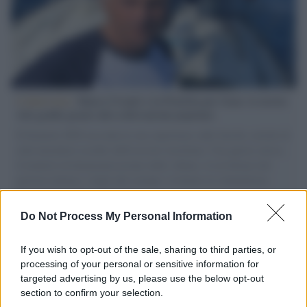
L'intervista /
Marco Croatti e la Flottilla per Gaza: le nostre
vele gonfie grazie alla sollevazione popolare
Il Senatore M5S racconta la sua esperienza sulle barche cariche di
aiuti umanitari assalite dall'esercito israeliano. Una guerra atroce,
il tentativo di disumanizzazione delle vittime, il servilismo del
governo italiano e degli altri europei, il ritorno al colonialismo.
L'importanza dei movimenti.
Do Not Process My Personal Information
Musica /
Al maestro Francesco Guccini
If you wish to opt-out of the sale, sharing to third parties, or
processing of your personal or sensitive information for
targeted advertising by us, please use the below opt-out
section to confirm your selection.