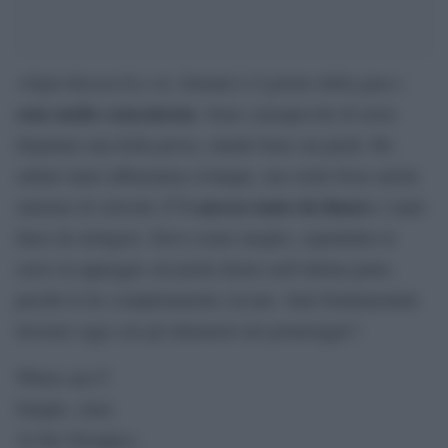
«Ogni discesa fa a sé, domani è il giorno della gara e
sono molto concentrata
. Sono consapevole di avere
disputato una bella prova, stando bene sui piedi. Ho
saltato tanto abbastanza ovunque, ma credo fosse anche
C’è ancora tanto da limare
sintomo di velocità.
e tante
linee da stringere. Devo sciare meglio, soprattutto le
curve in appoggio sul piede destro nell’ultima parte,
perché le ho completamente ciccate. Sarà fondamentale
lavorare oggi con gli allenatori nel pomeriggio”.
Where am I?
Simple, clear.
At the Olympics.