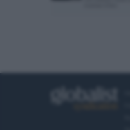
israeliane in fiera
Ch
Co
Fa
Tw