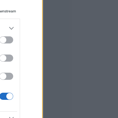
Downstream
er and store
to grant or
ed purposes