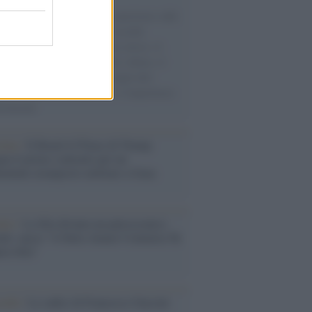
natore M5S racconta la sua esperienza sulle
e cariche di aiuti umanitari assalite
sercito israeliano. Una guerra atroce, il
ivo di disumanizzazione delle vittime, il
ismo del governo italiano e degli altri
ei, il ritorno al colonialismo. L'importanza
ovimenti.
tina /
Il Board of Peace di Trump
na il primo contratto per un
mentale avamposto militare a Gaza
nto /
La Sila diventa un palcoscenico
rale: nasce “A Farla Amare Comincia Tu
ra Sila”
cordo /
Le radici di Francesco Guccini