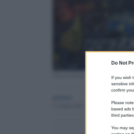
Do Not Pr
Ultras del Verona
If you wish 
sensitive in
confirm your
globalist
Please note
31 Gennaio 2022 - 19.45
based ads b
third parties
You may sepa
parties on t