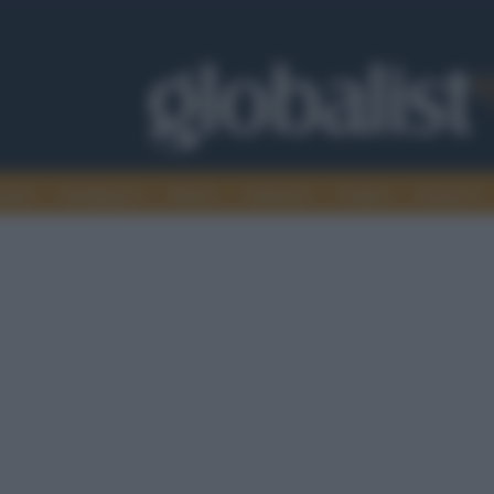
omia
Intelligence
Media
Ambiente
Cultura
Scienza