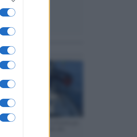
me notizie
ervista /
Marco Croatti e la Flottilla per
 le nostre vele gonfie grazie alla
vazione popolare