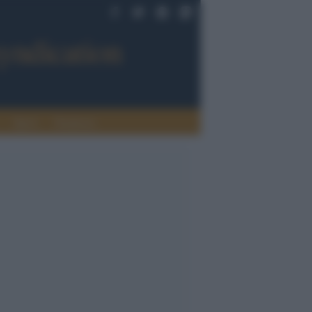
Sport
Tendenze