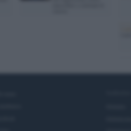
marocchini e a militanti di
sinistra
L'ann
Laure
Syndication
i siamo
ntributors
Globalist
cebook
Globalscie
itter
Globalsport