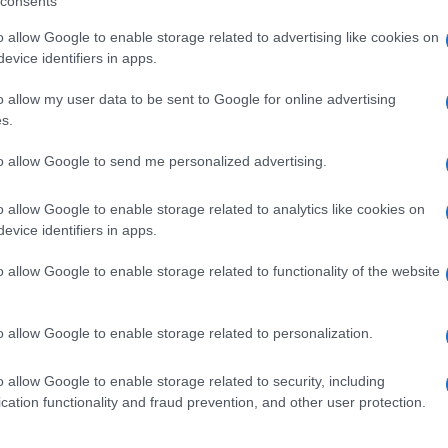
consents
quistato dal Legia Varsavia è però legata al
o allow Google to enable storage related to advertising like cookies on
il numero 8 che nel Verona ha già Lazovic, Non
evice identifiers in apps.
lto l’88 vestito in Serie A anche dall’interista
o allow my user data to be sent to Google for online advertising
s.
Ulti
to allow Google to send me personalized advertising.
o allow Google to enable storage related to analytics like cookies on
evice identifiers in apps.
pp
o allow Google to enable storage related to functionality of the website
o allow Google to enable storage related to personalization.
o allow Google to enable storage related to security, including
L'int
cation functionality and fraud prevention, and other user protection.
Gaza:
solle