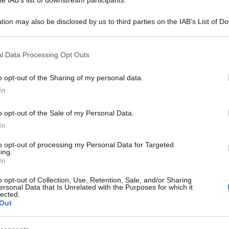
tion may also be disclosed by us to third parties on the IAB’s List of 
 that may further disclose it to other third parties.
 that this website/app uses one or more Google services and may gath
l Data Processing Opt Outs
including but not limited to your visit or usage behaviour. You may click 
 to Google and its third-party tags to use your data for below specifi
o opt-out of the Sharing of my personal data.
ogle consent section.
In
o opt-out of the Sale of my Personal Data.
In
ove c’è una tifoseria dichiaratamente nazista.
to opt-out of processing my Personal Data for Targeted
el nuovo acquisto Mateusz Praszeliz di vestire la
ing.
In
trema destra del club scaligero l’hanno vista
o opt-out of Collection, Use, Retention, Sale, and/or Sharing
quel numero negli ambienti neonazisti,
ersonal Data that Is Unrelated with the Purposes for which it
lected.
va lettera dell’alfabeto, la H, che richiama a ‘Heil
Out