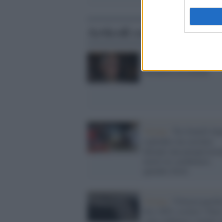
Articoli correlati
Il ricordo /
Ciao Osvald
allenatore di uomini
Verona /
Tre fratelli fa
esplodere un casolare
durante una perquisizio
morti tre carabinieri,
quindici feriti
Verona /
Vittoria pacifis
Eos 2025, esclusi i Paes
sotto embargo e niente 