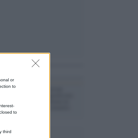
i anche
sonal or
ection to
Verona /
Sei giovani
marocchini aggrediscono,
rapinano e torturano un
nterest-
connazionale senzatetto:
closed to
arrestati
 third