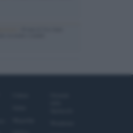
iversario /
90 anni di Yves Saint
nt, tra moda e scandali
Culture
Giornale
dello
Salute
Spettacolo
Megachip
nce
Wondernet
GiULia