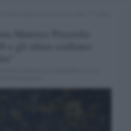
z Praszeliz sceglie il numero 88 e gli ultras esultano: “Un omaggio
ona Mateusz Praszeliz
8 e gli ultras esultano:
ler"
ipetizione dell'ottava lettera dell'alfabeto, la H, che
dà un'altra spiegazione