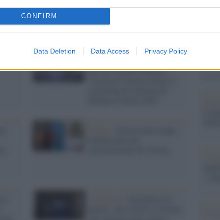
Il Se
CONFIRM
barch
dall'e
tentat
Data Deletion
Data Access
Privacy Policy
servil
o,
Olimpiadi2026 /
L'ultimo
europ
atto dei Giochi olimpici:
dei m
l'Arena di Verona ospita la
cerimonia di chiusura di
Milano-Cortina 2026
Pales
asseg
rudi
nno
Danza /
Verona unica tappa
italiana del tour
ne:
internazionale dei Trocks
L'eve
natu
– Ope
ta:
L'indagine /
Estremisti di
i
destra: sette arresti a Verona
Il ri
armi
che l'aggressione a tifosi