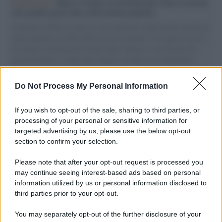
L'intervista /
Marco Croatti e la Flottilla per Gaza: le nostre
vele gonfie grazie alla sollevazione popolare
Il Senatore M5S racconta la sua esperienza sulle barche cariche di
aiuti umanitari assalite dall'esercito israeliano. Una guerra atroce,
il tentativo di disumanizzazione delle vittime, il servilismo del
governo italiano e degli altri europei, il ritorno al colonialismo.
L'importanza dei movimenti.
Do Not Process My Personal Information
Palestina /
Il Board of Peace di Trump assegna il primo
contratto per un rudimentale avamposto militare a Gaza
If you wish to opt-out of the sale, sharing to third parties, or
processing of your personal or sensitive information for
targeted advertising by us, please use the below opt-out
section to confirm your selection.
L'evento /
La Sila diventa un palcoscenico naturale: nasce “A
Farla Amare Comincia Tu – Opera Sila”
Please note that after your opt-out request is processed you
may continue seeing interest-based ads based on personal
information utilized by us or personal information disclosed to
third parties prior to your opt-out.
Il ricordo /
Le radici di Francesco Guccini
You may separately opt-out of the further disclosure of your