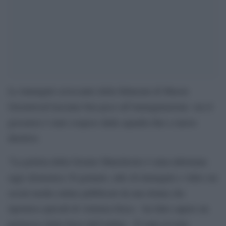
Le immagini scioccanto della fidanzata di Mason
Greenwood lasciano ben poco all’immaginazione: ora il
giocatore è stato sospeso dalla squadra fino a nuove
direttive.
“La polizia della Greater Manchester è stata informata
oggi (domenica 30 gennaio, ndr) di immagini e video sui
social media online pubblicati da una donna che
riportava episodi di violenza fisica – ha fatto sapere un
portavoce delle forze dell’ordine – È stata avviata