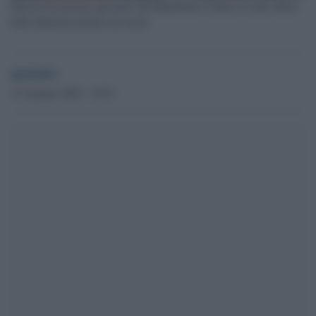
Mason Greenwood, giocatore del Manchester United e la foto shock
della fidanzata postata sui social
globalist
31 Gennaio 2022 - 10.03