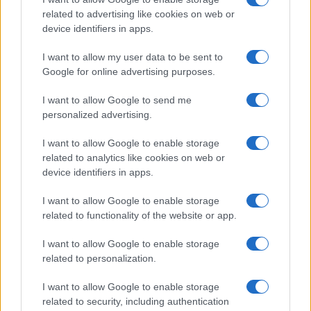
related to advertising like cookies on web or
Megachip
Globalscience
device identifiers in apps.
GiULia
Globalsport
I want to allow my user data to be sent to
Google for online advertising purposes.
Prima Pagina
I want to allow Google to send me
personalized advertising.
Giornale dello
Chi siamo
I want to allow Google to enable storage
Spettacolo
related to analytics like cookies on web or
Contributors
device identifiers in apps.
Wondernet
Facebook
I want to allow Google to enable storage
Giuliana Sgrena
related to functionality of the website or app.
Twitter
I want to allow Google to enable storage
Google News
related to personalization.
Mastodon
I want to allow Google to enable storage
related to security, including authentication
Cookie Policy