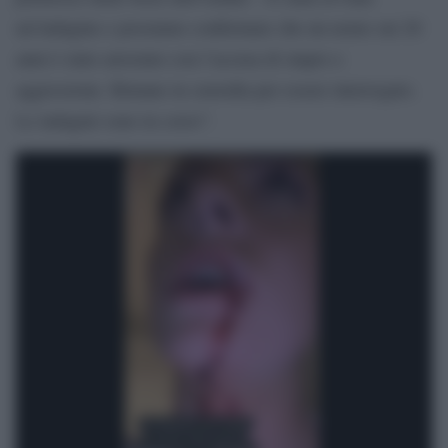
un’indagine e possiamo confermare che un uomo sui 20
anni è stato arrestato con l’accusa di stupro e
aggressione. Rimane in custodia per essere interrogato.
Le indagini sono in corso”.