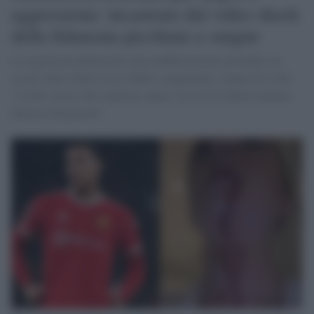
aggressione: incastrato dal video shock
della fidanzata picchiata a sangue
La ragazza ha denunciato tutto pubblicamente postando sui
social video shock con il labbro sanguinante e piena di lividi:
"A tutti coloro che vogliono sapere cosa mi fa effettivamente
Mason Greenwood".