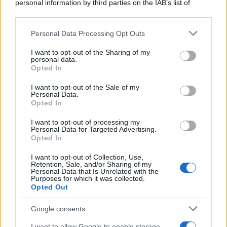
personal information by third parties on the IAB’s list of
downstream participants.
Personal Data Processing Opt Outs
This information may also be disclosed by us to third parties
L'anniversario /
90 anni di Yves Saint Laurent, tra moda e
on the IAB’s List of Downstream Participants that may further
I want to opt-out of the Sharing of my
scandali
disclose it to other third parties.
personal data.
Opted In
Please note that this website/app uses one or more Google
services and may gather and store information including but
I want to opt-out of the Sale of my
Personal Data.
not limited to your visit or usage behaviour. You may click to
Opted In
grant or deny consent to Google and its third-party tags to
use your data for below specified purposes in below Google
I want to opt-out of processing my
consent section.
Personal Data for Targeted Advertising.
Opted In
I want to opt-out of Collection, Use,
Retention, Sale, and/or Sharing of my
Personal Data that Is Unrelated with the
Purposes for which it was collected.
Opted Out
Syndication
Culture
Google consents
Salute
Globalist
I want to allow Google to enable storage