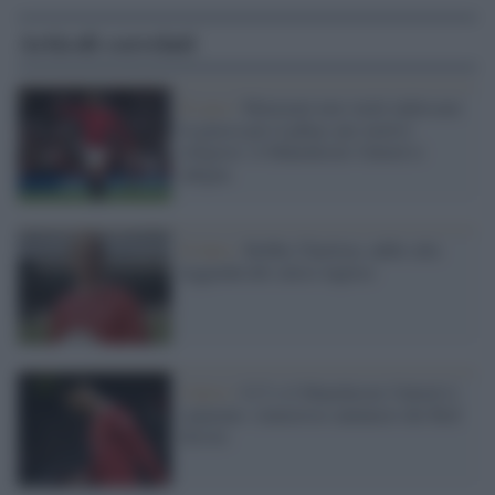
Articoli correlati
Il caso /
Mazraoui non vuole indossare
la giacca pro-Lgbtq+ per motivi
religiosi: il Manchester United si
adegua
Il lutto /
Bobby Charlton, addio alla
leggenda del calcio inglese
Calcio /
Cr7 e il Manchester United si
separano: clamoroso annuncio dei Red
Devils