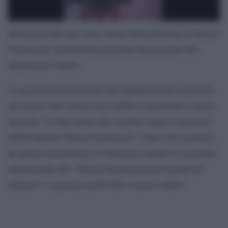
Immagini tratta dal video shock della fidanzata di Mason
Greenwood, brutalmente picchiata dal giocatore del
Manchester United
La ragazza ha denunciato tutto pubblicamente postando
sui social video shock con il labbro sanguinante e piena
di lividi: “A tutti coloro che vogliono sapere cosa mi fa
effettivamente Mason Greenwood”. Dopo che la polizia
ha aperto un’inchiesta, lo United ha sospeso il calciatore,
annunciando che “Mason Greenwood non tornerà ad
allenarsi o a giocare partite fino a nuovo ordine”