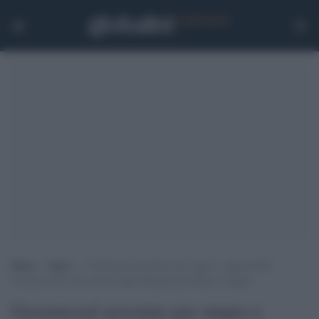
Home
>
Sport
>
Greenwood arrestato per stupro e aggressione:
incastrato dal video shock della fidanzata picchiata a sangue
Greenwood arrestato per stupro e