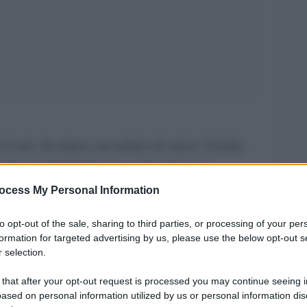
 velo. In sintesi, un arbitro di calcio. Perché
rt da maschi? E dove sta scritto che una
ssere un uomo? Chadida Sekkafi, 16enne figlia di
ocess My Personal Information
are questi falsi miti, in qualità di primo arbitro
to opt-out of the sale, sharing to third parties, or processing of your per
corsa domenica a Pizzighettone (Cremona),
formation for targeted advertising by us, please use the below opt-out s
i quasi coetanei. In campo, Oratorio San Luigi
 selection.
 finisce 3 a 0 per i padroni di casa, ma il
 that after your opt-out request is processed you may continue seeing i
ased on personal information utilized by us or personal information dis
esta giovanissima appassionata di calcio. A