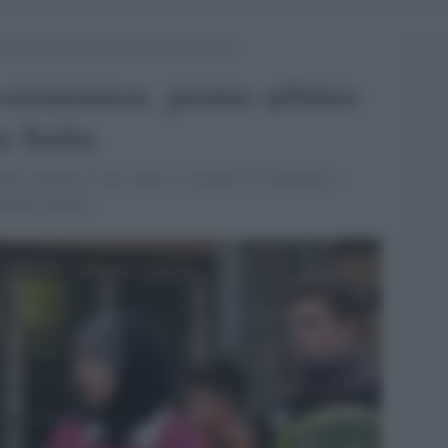
 primo arbitro donna con il velo in Italia
 cremonese, primo arbitro
n Italia
ha coronato il suo sogno. L’esordio il 16 febbraio a
[Ambra Notari]