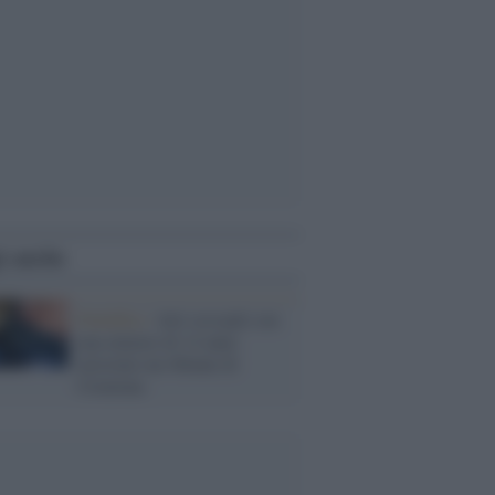
i anche
Pedofilia /
Atti sessuali con
una minore di 14 anni:
arrestato un 40enne di
Cremona