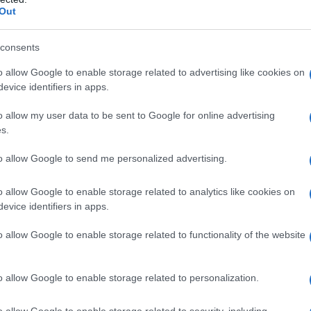
 incitarla e aiutarla a rompere il ghiaccio: “Per
Il Se
Out
barch
Anche per la mamma, però. Pensi che,
dall'e
giungere la figlia negli spogliatoi per portarle un
tentat
consents
servil
 Il regolamento non lo prevede, ma ho fatto uno
o allow Google to enable storage related to advertising like cookies on
europ
evice identifiers in apps.
sima, pronta per i prossimi appuntamenti”.
dei m
guistico della città, ora fa parte a pieno titolo
o allow my user data to be sent to Google for online advertising
Musi
s.
de nazionale dell’Aia, per il momento, mi ha dato
ente al settore giovanile. Ma non si tratta di una
to allow Google to send me personalized advertising.
a, è ancora minorenne”. Il suo prossimo
o allow Google to enable storage related to analytics like cookies on
ita Grumulus – Oratorio Castelleone.
evice identifiers in apps.
Il ri
"Cron
che s
o allow Google to enable storage related to functionality of the website
i arrivi in Europa e sale la tensione politica
o allow Google to enable storage related to personalization.
Lo st
 è nuova a questo genere di esperienze:
anche
o allow Google to enable storage related to security, including