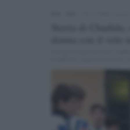
Home
>
Sport
>
Storia di Chadida, cremonese,
Storia di Chadida,
donna con il velo i
Sedicenne di origini marocchine, Chadida 
Pizzighettone, categoria Giovanissimi. 