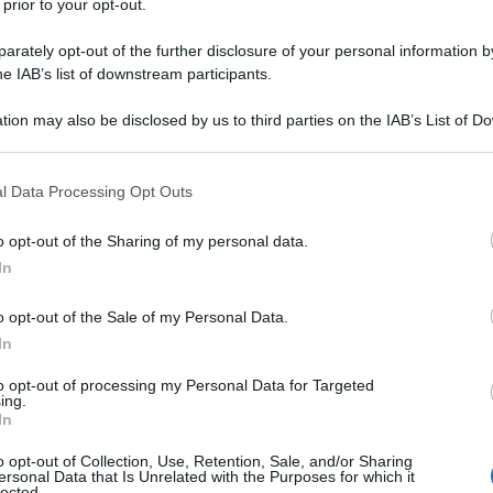
 prior to your opt-out.
ome previsto dal regolamento a ogni esordio di
rately opt-out of the further disclosure of your personal information by
presidente della sezione Aia (Associazione
he IAB’s list of downstream participants.
a la vicenda di Chadida è stata un susseguirsi di
tion may also be disclosed by us to third parties on the IAB’s List of 
uando si è presentata con la mamma per chiedere
 that may further disclose it to other third parties.
Ulti
dicembre, giorno dell’esame, superato
 that this website/app uses one or more Google services and may gath
l Data Processing Opt Outs
ne ho mai avuti”.
including but not limited to your visit or usage behaviour. You may click 
 to Google and its third-party tags to use your data for below specifi
o opt-out of the Sharing of my personal data.
atrice di calcio. Facile capire da chi la giovane
ogle consent section.
In
o sport: “La mamma, però, non voleva che la
 da un compromesso, è nata l’idea di diventare
o opt-out of the Sale of my Personal Data.
In
l corso. Con lei, 7 ragazzi e un’altra ragazza.
to opt-out of processing my Personal Data for Targeted
teoriche e sul campo, nel vero senso della parola
ing.
L'int
In
o: “Ho scelto di assegnarle una gara speciale,
Gaza:
 integrazione”. Marinoni è stato tutti i 90 minuti
solle
o opt-out of Collection, Use, Retention, Sale, and/or Sharing
ersonal Data that Is Unrelated with the Purposes for which it
lected.