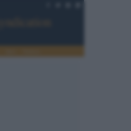
Sport
Tendenze