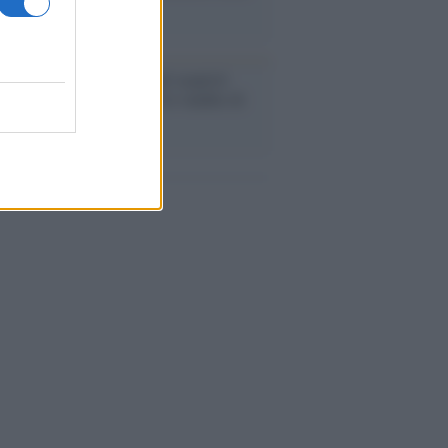
o la crisi di Ceuta
enze /
Sale il numero degli acquisti
e in Europa e aumentano le vendite di
oli second hand