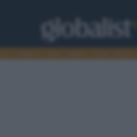
omia
Intelligence
Media
Ambiente
Cultura
Scienza