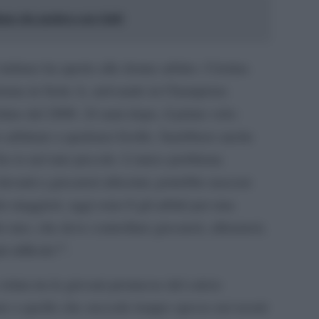
ano che parlava con i fatti
taliano ha aperto alle donne arbitro. Cristina
donna in Serie A, arrivando in Champions
hino del 2008. 24 anni dopo, il primo velo:
rbitrare a qualsiasi livello. Sarebbero anche
l’ho io nel mio piccolo. L’unico problema
davanti a giocatori altissimi, potrebbe nascere
e maggiori, oggi sono 6 gli arbitri per una
lo uno, che deve controllare giocatori, allenatori,
ù difficile?”.
elata tra le giovani promesse del calcio
e a quello che succede troppo spesso nei nostri