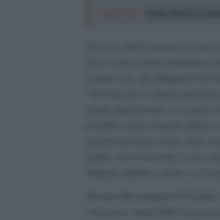
Leggi anche:
Franco Baresi, il capit
Solo nel 1990 il mondo del calcio i
Cini è stata la prima guardalinee 
League, fino alle Olimpiadi di Pec
“Secondo me, le donne potrebbero a
meglio degli uomini: il riscontro 
potrebbe essere l’aspetto atletico: 
qualche problema. E poi: nelle seri
partita. Al nostro livello, ce n’è so
dirigenti, pubblico, tempo: cos’è pi
Davanti alle immagini di Chadida v
cremonese, impossibile non pensar