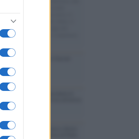
natore M5S racconta la sua esperienza sulle
e cariche di aiuti umanitari assalite
sercito israeliano. Una guerra atroce, il
ivo di disumanizzazione delle vittime, il
ismo del governo italiano e degli altri
ei, il ritorno al colonialismo. L'importanza
ovimenti.
ca /
Al maestro Francesco Guccini
cordo /
Quando Guccini raccontava le
ache epafaniche": l'intervista all'artista
i definiva un 'narratore'
udio /
Disinformazione russa e destra:
 la macchina propagandistica di Putin