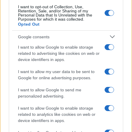
I want to opt-out of Collection, Use,
Retention, Sale, and/or Sharing of my
Personal Data that Is Unrelated with the
Purposes for which it was collected.
Opted Out
Syndication
Culture
Google consents
Salute
Globalist
I want to allow Google to enable storage
related to advertising like cookies on web or
Megachip
Globalscience
device identifiers in apps.
GiULia
Globalsport
I want to allow my user data to be sent to
Google for online advertising purposes.
Prima Pagina
I want to allow Google to send me
personalized advertising.
Giornale dello
Chi siamo
I want to allow Google to enable storage
Spettacolo
related to analytics like cookies on web or
Contributors
device identifiers in apps.
Wondernet
Facebook