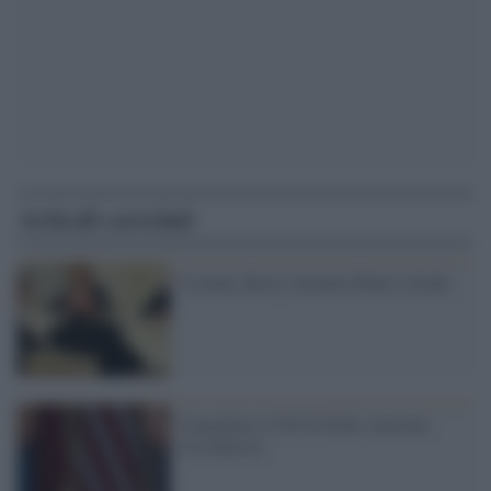
Articoli correlati
Ucraina, Kerry incontra Putin a Sochi
Cancellato il G8 di Sochi, tensione
Usa-Russia