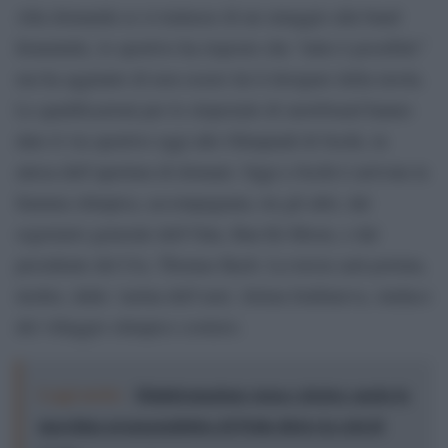
Alla domanda se si trattasse di un omaggio alla band
femminile, lo sportivo ha risposto che “tutto è possibile”
ma ha aggiunto di non essere lui il designer della tavola.
Le qualificazioni per lo slopestyle di snowboard hanno
dato il via sportivo oggi alle Olimpiadi di Sochi, in
attesa dell’apertura di domani. Oggi a Sochi è arrivata la
fiamma olimpica, accompagnata, tra gli altri, dal
segretario generale dell’Onu, Ban Ki-Moon, e dal
presidente del Cio, Thomas Bach. La torcia sarà portata,
inoltre, dalla ‘zarina dell’asta’, Ielena Isinbaieva, sindaco
del villaggio olimpico costiero.
Leggi anche:
Disinformazione russa e destra: anche la
macchina propagandistica di Putin dietro la crisi di