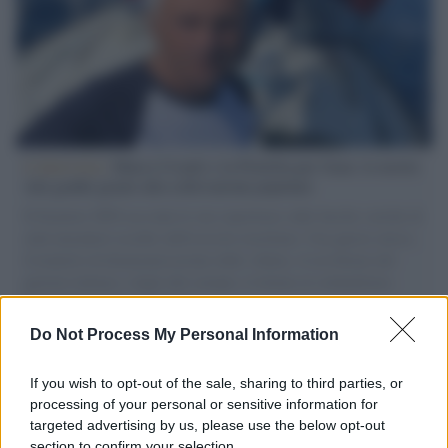
L'intervista /
Marco Croatti e la Flottilla per Gaza: le nostre
vele gonfie grazie alla sollevazione popolare
Il Senatore M5S racconta la sua esperienza sulle barche cariche di
aiuti umanitari assalite dall'esercito israeliano. Una guerra atroce,
il tentativo di disumanizzazione delle vittime, il servilismo del
governo italiano e degli altri europei, il ritorno al colonialismo.
L'importanza dei movimenti.
Do Not Process My Personal Information
La scoperta /
Oplontis, le vittime dell’eruzione del Vesuvio
furono più numerose del previsto
If you wish to opt-out of the sale, sharing to third parties, or
processing of your personal or sensitive information for
targeted advertising by us, please use the below opt-out
section to confirm your selection.