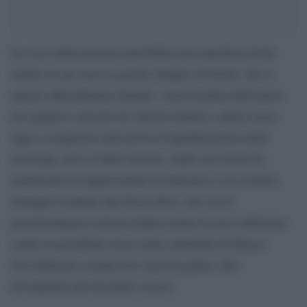
La voce della protesta anti-Putin non mancherà di far
sentire la sua voce ai giochi olimpici di Sochi, che si
aprono ufficialmente domani. Ancora prima dell’inizio,
un segnale è arrivato da Alexiei Sobolev, primo russo
oggi a competere nelle prove di qualificazione nello
snowlope, dove è finito decimo. Sulla sua tavola da
snowboard ha rappresentato la balaclava e un coltello:
omaggio evidente alle Pussy Riot, che con il
passamontagna colorato hanno tenuto la loro esibizione
contro il presidente russo nella cattedrale di Mosca.
Un’esibizione costata loro mesi di galera, fino
all’amnistia del dicembre scorso.