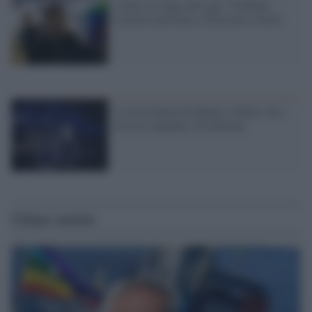
Contro le leggi anti-gay: Vladimir
Luxuria arrestata e rilasciata a Sochi
La frecciatina di Obama a Putin: non
serviva spendere 50 miliardi
Ultime notizie