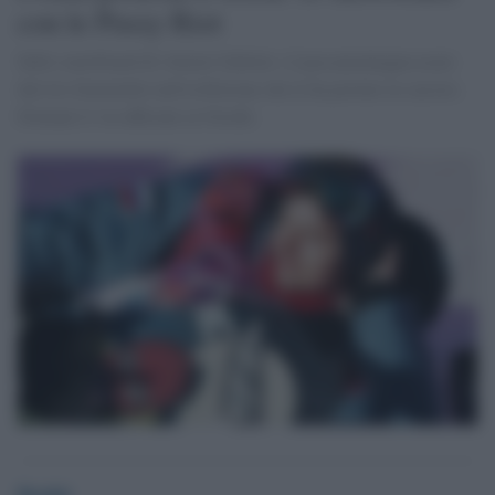
con le Pussy Riot
Sullo snowboard di Alexiei Sobolev, il passamontagna usato
dal trio femminile nell'esibizione che le ha portate in carcere.
Domani il via ufficiale ai Giochi.
Desk6