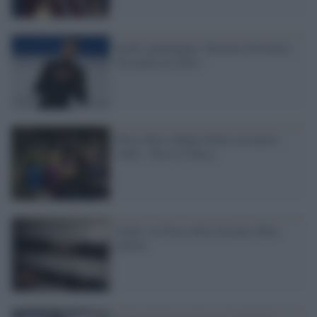
Sochi, pattinaggio: Kostner di bronzo.
Ora pensa al ritiro
Pussy Riot sfidano Putin con nuovo
video: «Ecco il Duce»
Sochi: tre Pussy Riot fermate dalla
polizia