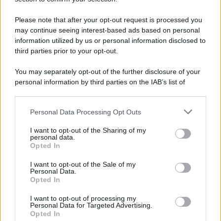
Il medagliere /
Europei di nuoto: Pellecani guida una super
Italia
Please note that after your opt-out request is processed you
may continue seeing interest-based ads based on personal
information utilized by us or personal information disclosed to
third parties prior to your opt-out.
Il centenario /
A L'Aquila arriva la mostra "TITO, 100 anni
You may separately opt-out of the further disclosure of your
attraverso la forma"
personal information by third parties on the IAB’s list of
downstream participants.
Personal Data Processing Opt Outs
This information may also be disclosed by us to third parties
L'attesa /
Un estate di calcio: tra Mondiali e Serie A
on the IAB’s List of Downstream Participants that may further
I want to opt-out of the Sharing of my
disclose it to other third parties.
personal data.
Opted In
Please note that this website/app uses one or more Google
services and may gather and store information including but
I want to opt-out of the Sale of my
Personal Data.
not limited to your visit or usage behaviour. You may click to
Opted In
grant or deny consent to Google and its third-party tags to
use your data for below specified purposes in below Google
I want to opt-out of processing my
consent section.
Personal Data for Targeted Advertising.
Opted In