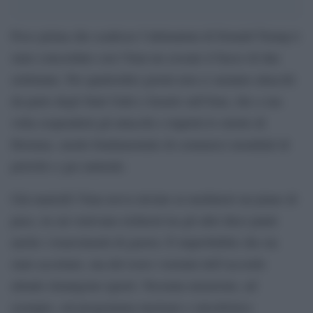
Poco prima che scadesse l’ultimatum di Donald Trump è
stato concordato con l’Iran un cessate il fuoco di due
settimane. Per quattordici giorni non ci saranno attacchi
da parte degli Stati Uniti e Israele sull’Iran, che a sua
volta sospenderà gli attacchi e riaprirà lo stretto di
Hormuz, snodo fondamentale di commerci mondiali di
petrolio e gas naturale.
Già martedì l’Iran aveva inviato ai mediatori un piano di
pace, in cui venivano richiesti tra gli altri dieci punti
anche i risarcimenti di guerra. È improbabile che sia
stato accettato, ma del resto i termini dell’accordo
attuale rimangono ignoti. Nessuna menzione, ad
esempio, sul programma nucleare e missilistico