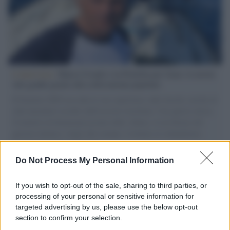
L'intervista /
Marco Croatti e la Flottilla per Gaza: le nostre
vele gonfie grazie alla sollevazione popolare
Il Senatore M5S racconta la sua esperienza sulle barche cariche di
aiuti umanitari assalite dall'esercito israeliano. Una guerra atroce,
il tentativo di disumanizzazione delle vittime, il servilismo del
governo italiano e degli altri europei, il ritorno al colonialismo.
L'importanza dei movimenti.
Do Not Process My Personal Information
Tel Aviv /
La “vittoria totale” di Israele significa una guerra
senza fine
If you wish to opt-out of the sale, sharing to third parties, or
processing of your personal or sensitive information for
targeted advertising by us, please use the below opt-out
section to confirm your selection.
Vangelo /
La vita si intreccia con le paure come il giorno