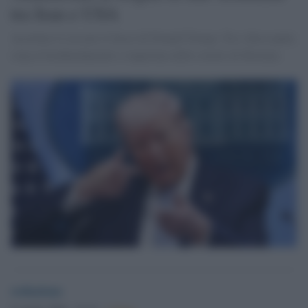
tra Iran e USA
Accettato il cessate il fuoco di Donald Trump. Tra i dieci punti,
stop ai bombardamenti e riapertura dello stretto di Hormuz.
redazione