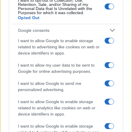
I want to opt-out of Collection, Use,
Retention, Sale, and/or Sharing of my
Personal Data that Is Unrelated with the
Purposes for which it was collected.
Opted Out
Syndication
Culture
Google consents
Salute
Globalist
I want to allow Google to enable storage
related to advertising like cookies on web or
Megachip
Globalscience
device identifiers in apps.
GiULia
Globalsport
I want to allow my user data to be sent to
Google for online advertising purposes.
Prima Pagina
I want to allow Google to send me
personalized advertising.
Giornale dello
Chi siamo
I want to allow Google to enable storage
Spettacolo
related to analytics like cookies on web or
Contributors
device identifiers in apps.
Wondernet
Facebook
I want to allow Google to enable storage
Giuliana Sgrena