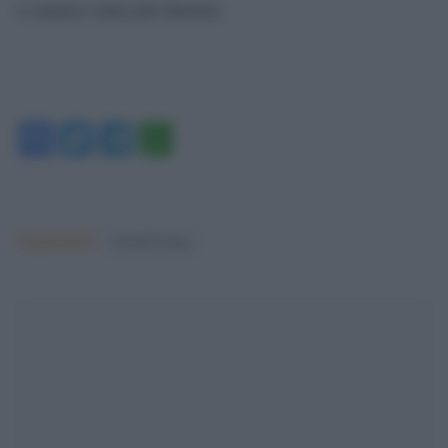
si auspica siano più duraturi.
Facebook
Twitter
Telegram
WhatsApp
Argomenti:
donald trump