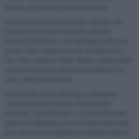
dell’Iran, poco aperto ad accettare limitazioni.
Nei giorni successivi proseguiranno i negoziati, ed è
probabile che si tengano in Pakistan, principale
mediatore dei Paesi per i suoi saldi legami politici con
gli Stati Uniti e religiosi con l’Iran. Il Pakistan non è
stato l’unico mediatore: Egitto, Turchia e Arabia Saudita
secondo fonti anonime internazionali potrebbero aver
agito e influito indirettamente.
Gli Stati Uniti e Israele aspiravano a cambiamenti
strutturali del regime iraniano, rimasto in piedi
nonostante i bombardamenti e l’uccisione della Guida
Suprema Ali Khamenei, ma ciononostante questi primi
passi sono una base di partenza per negoziati futuri che