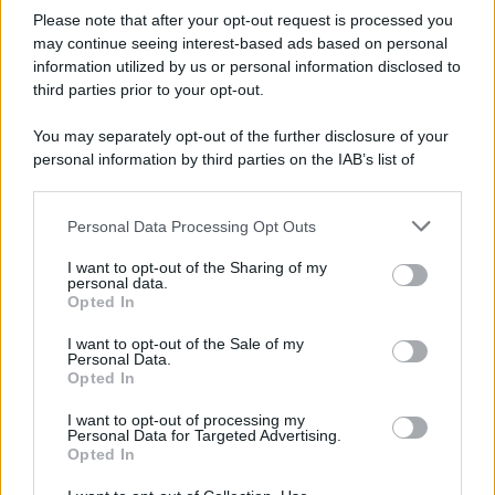
succede alla notte
Please note that after your opt-out request is processed you
may continue seeing interest-based ads based on personal
information utilized by us or personal information disclosed to
third parties prior to your opt-out.
La scoperta /
Oplontis, le vittime dell’eruzione del Vesuvio
You may separately opt-out of the further disclosure of your
furono più numerose del previsto
personal information by third parties on the IAB’s list of
downstream participants.
Personal Data Processing Opt Outs
This information may also be disclosed by us to third parties
Il medagliere /
Europei di nuoto: Pellecani guida una super
on the IAB’s List of Downstream Participants that may further
I want to opt-out of the Sharing of my
Italia
disclose it to other third parties.
personal data.
Opted In
Please note that this website/app uses one or more Google
services and may gather and store information including but
I want to opt-out of the Sale of my
Personal Data.
not limited to your visit or usage behaviour. You may click to
Opted In
grant or deny consent to Google and its third-party tags to
use your data for below specified purposes in below Google
I want to opt-out of processing my
consent section.
Personal Data for Targeted Advertising.
Opted In