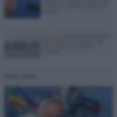
colpire ponti e centrali iraniane mentre
si tensificano raid e blocco navale ad
Hormuz
Stati Uniti /
Trump intensifica la guerra
contro l'Iran: nuovi raid, blocco dei
porti e minacce di un'ulteriore
escalation
Ultime notizie