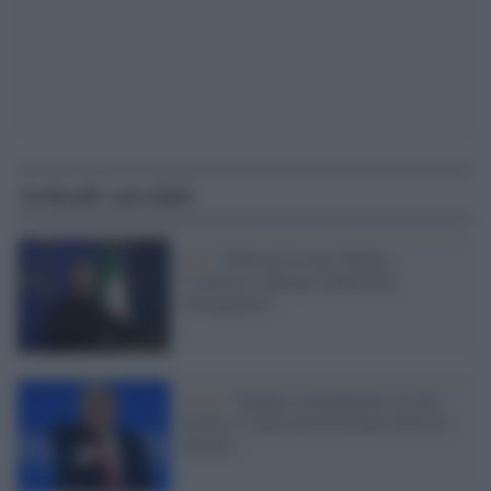
Articoli correlati
Iran /
Teheran avverte Trump:
"L'attacco a Kharg Island avrà
conseguenze"
Golfo /
Trump è intrappolato tra due
fuochi e l’Iran non ha alcuna fretta di
salvarlo