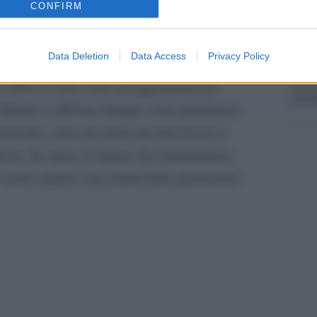
la su
CONFIRM
ne di film o spettacoli in dialetto arriva al 33%.
eressati ad ascoltare brani letterari nel dialetto
La ri
Data Deletion
Data Access
Privacy Policy
tre che gli audiolibri possano facilitare la
centr
europ
e l’86% li vede come un’opportunità per
prim
l dialetto si afferma dunque come patrimonio
emotività, come un modo per descrivere il
visa. In sunto, le lingue che frammentano
 i suoni cantati e raccontati dalle generazioni
pp