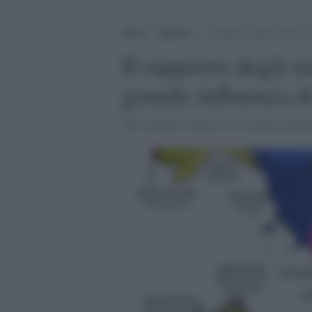
Home
>
Speciali
>
Il rapporto degli italiani c
Il rapporto degli ita
grande influenza di
Da Camilleri a Dario Fo le lingue regiona