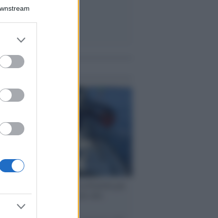
Downstream
er and store
to grant or
ed purposes
me notizie
ervista /
Marco Croatti e la Flottilla per
 le nostre vele gonfie grazie alla
vazione popolare