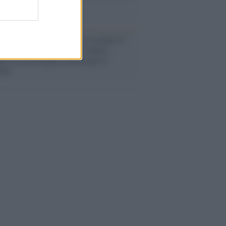
a sicurezza"
flessione /
Pace, disarmo e Ucraina: il
osinistra non trasformi il riarmo
eo in una battaglia interna per le
arie