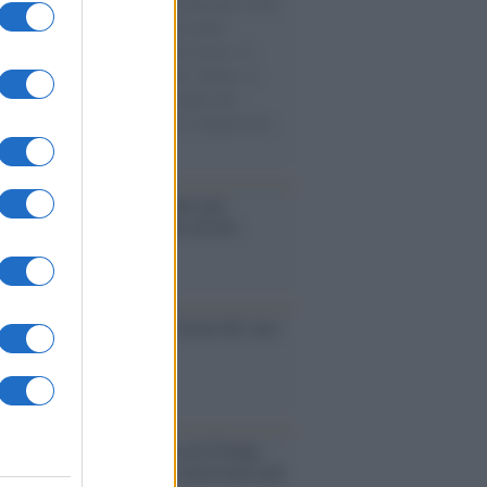
natore M5S racconta la sua esperienza sulle
e cariche di aiuti umanitari assalite
sercito israeliano. Una guerra atroce, il
ivo di disumanizzazione delle vittime, il
ismo del governo italiano e degli altri
ei, il ritorno al colonialismo. L'importanza
ovimenti.
é i centri di intrattenimento per
lie investono in attrazioni ad alta
logia
nflitto /
La mafia russa e l'arma del caos
Aviv /
Netanyahu si smarca da Trump:
ele farà tutto quello che è necessario per