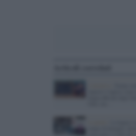
Articoli correlati
L'iniziativa /
Trump vuo
imporre l’inglese come 
lingua ufficiale degli Sta
Uniti, ma…
Le parole /
La lingua è 
campo di battaglia: di
come parli e ti dirò chi 