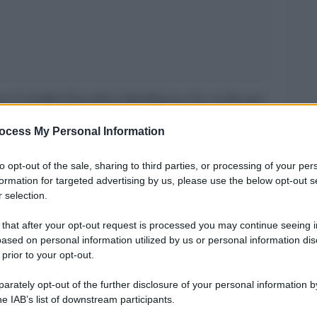
a Camilleri Excellera Intelligence ha svolto per
gli italiani e i dialetti regionali. Per l’autore di
ocess My Personal Information
lingua degli affetti”, una caratteristica
scrittura che mescolando lingua regionale siciliana
to opt-out of the sale, sharing to third parties, or processing of your per
formation for targeted advertising by us, please use the below opt-out s
sonaggi letterari e televisivi più apprezzati: Il
 selection.
 that after your opt-out request is processed you may continue seeing i
ased on personal information utilized by us or personal information dis
ive Ugo Barbàra per l’Agi, dimostrano che l’85%
 prior to your opt-out.
che il 71% ha avuto difficoltà nell’interpretazione
rately opt-out of the further disclosure of your personal information by
eci il dialetto è un caposaldo della cultura
he IAB’s list of downstream participants.
ponte generazionale. Il 15% crede sia qualcosa di