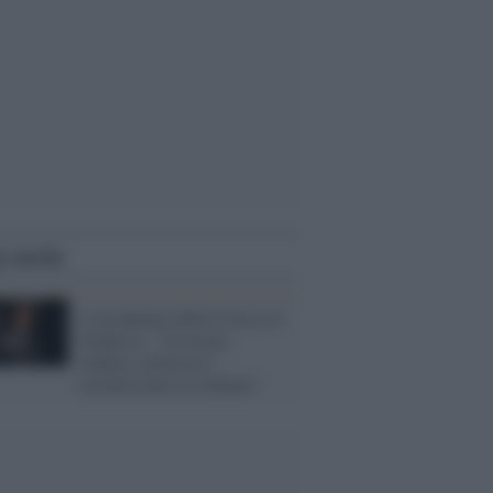
i anche
L'Accademia della Crusca lo
ribadisce: "Avvocata,
sindaca, ministra è
correttissimo in italiano"