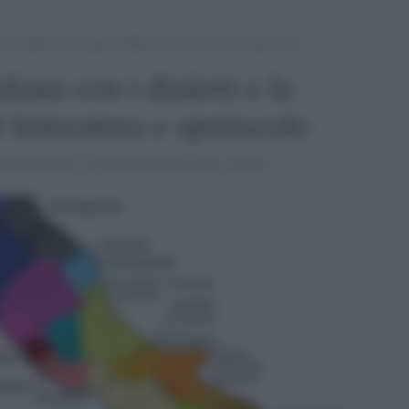
on i dialetti e la grande influenza di letteratura e spettacolo
liani con i dialetti e la
 letteratura e spettacolo
li disegnano la geografia della nostra cultura.