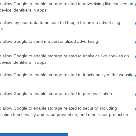
Il Se
o allow Google to enable storage related to advertising like cookies on
barch
 (7 di media contro 5,5). I dialetti preferiti dagli
evice identifiers in apps.
dall'e
il napoletano (38%), seguiti dai dialetti toscani
tentat
o allow my user data to be sent to Google for online advertising
romagnolo (22%).
servil
s.
europ
dei m
 per l’uso del dialetto anche Trilussa ed Eduardo
to allow Google to send me personalized advertising.
ano una lingua da palcoscenico in tutto il mondo.
Perch
o allow Google to enable storage related to analytics like cookies on
, Pier Paolo Pasolini con l’unione di italiano e
famig
evice identifiers in apps.
tecno
mmelot e i dialetti lombardi lingue del teatro
o allow Google to enable storage related to functionality of the website
etto è dunque necessario per restituire
quotidianità, ma anche una musicalità
Il co
o allow Google to enable storage related to personalization.
o, infatti, resta ancora apprezzato e gli intervistati
o allow Google to enable storage related to security, including
nella quotidianità (67% degli intervistati),
cation functionality and fraud prevention, and other user protection.
e al suo insegnamento negli istituti d’istruzione.
Tel 
"Isra
rne regolarmente, mentre la lettura di testi