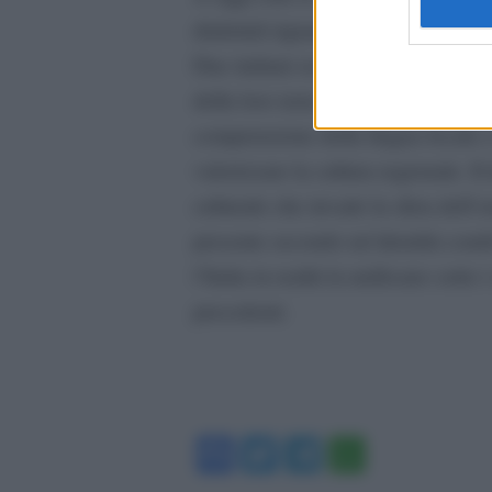
dialettali riguarda il 19% e la visio
Due italiani su tre si dichiarano int
della loro terra. Il 64% ritiene inol
comprensione della lingua locale 
valorizzare la cultura regionale. I
culturale che invade la sfera dell’
presente secondo un’identità condi
l’Italia in realtà la unificano sotto
precedenti.
Facebook
Twitter
Telegram
WhatsA