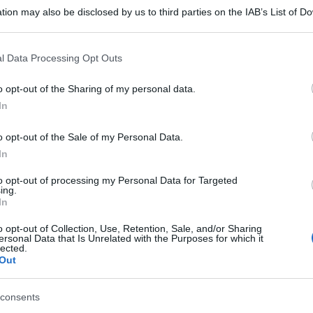
tion may also be disclosed by us to third parties on the IAB’s List of 
 intervistati pensa che venga parlato solo dalle
 that may further disclose it to other third parties.
 that this website/app uses one or more Google services and may gath
l Data Processing Opt Outs
including but not limited to your visit or usage behaviour. You may click 
molto utilizzato in contesti di intimità: il 55%
 to Google and its third-party tags to use your data for below specifi
o opt-out of the Sharing of my personal data.
Ulti
miglia, il 49% con gli amici. Viene utilizzato anche
ogle consent section.
In
estituire in Italiano o per fare battute divertenti.
o opt-out of the Sale of my Personal Data.
ozioni forti, avvalorando l’idea dello scrittore
In
to come “la lingua del cuore, un fatto
to opt-out of processing my Personal Data for Targeted
ing.
In
ritoriali esiste una differenza generazionale: i
o opt-out of Collection, Use, Retention, Sale, and/or Sharing
ersonal Data that Is Unrelated with the Purposes for which it
 preparati in inglese che nel dialetto (6,9 contro
lected.
Out
dato si ribalta. Non mancano le differenze
L'int
Gaza:
alenza della conoscenza dell’inglese nell’area
solle
consents
 a Nord Est, Centro, e soprattutto al Sud e nelle