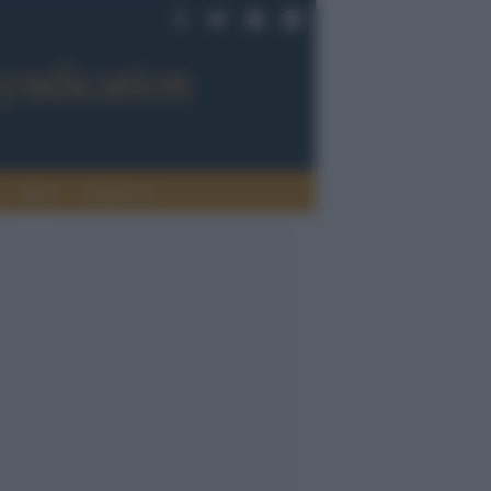
Sport
Tendenze