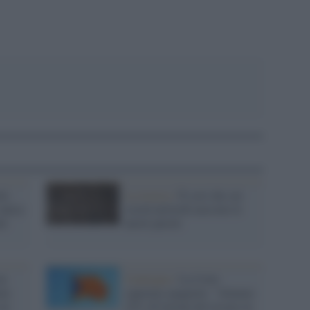
le
La ricerca /
È così che sui
unica
social network nascono le
ti
nuove parole
un
Catalogna /
La Corte
mmi
suprema spagnola: "Almeno
sei
25% di lezioni dev'essere in