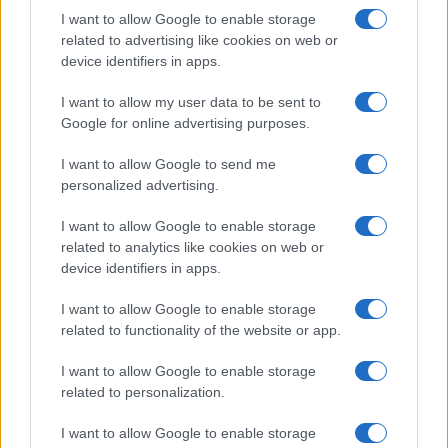
Salute
Globalist
I want to allow Google to enable storage
related to advertising like cookies on web or
Megachip
Globalscience
device identifiers in apps.
GiULia
Globalsport
I want to allow my user data to be sent to
Google for online advertising purposes.
Prima Pagina
I want to allow Google to send me
personalized advertising.
Giornale dello
Chi siamo
I want to allow Google to enable storage
Spettacolo
related to analytics like cookies on web or
Contributors
device identifiers in apps.
Wondernet
Facebook
I want to allow Google to enable storage
Giuliana Sgrena
related to functionality of the website or app.
Twitter
I want to allow Google to enable storage
Google News
related to personalization.
Mastodon
I want to allow Google to enable storage