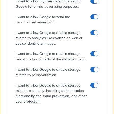
GiULia
Globalsport
I want to allow my user data to be sent to
Google for online advertising purposes.
Prima Pagina
I want to allow Google to send me
personalized advertising.
Giornale dello
Chi siamo
I want to allow Google to enable storage
Spettacolo
related to analytics like cookies on web or
Contributors
device identifiers in apps.
Wondernet
Facebook
I want to allow Google to enable storage
Giuliana Sgrena
related to functionality of the website or app.
Twitter
I want to allow Google to enable storage
Google News
related to personalization.
Mastodon
I want to allow Google to enable storage
related to security, including authentication
Cookie Policy
functionality and fraud prevention, and other
user protection.
Preferenze Privacy