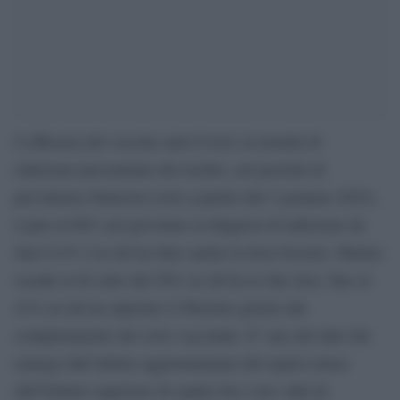
L’efficacia del vaccino anti-Covid, in termini di
riduzione percentuale del rischio, nel periodo di
prevalenza Omicron (cioè a partire dal 3 gennaio 2022),
è pari al 68% nel prevenire la diagnosi di infezione da
Sars-CoV-2 in chi ha fatto anche la dose booster. Mentre
scende al di sotto del 50% in chi ha le due dosi, fino al
41% in chi ha superato il 90esimo giorno dal
completamento del ciclo vaccinale. E’ uno dei dati che
emerge dall’ultimo aggiornamento del report esteso
dell’Istituto superiore di sanità (Iss) con i dati di