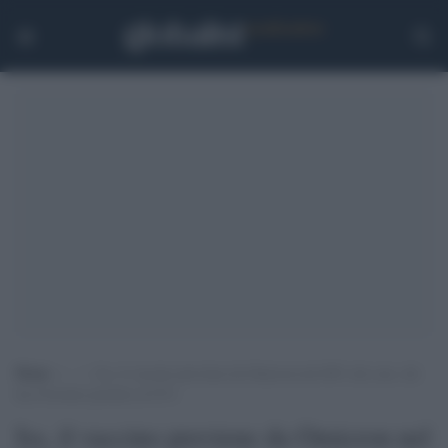
Home
>
.
>
Iss, il vaccino previene da Omicron nel 68% dei casi, chi
ha il booster protetto al 91%
Iss, il vaccino previene da Omicron nel