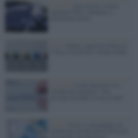
Covid-19 /
Sono arrivati i vaccini
aggiornati Pfizer e Moderna: ci
ammaleremo meno?
Covid /
Quanto è aggressiva Omicron
5? Ecco cosa dicono i virologi italiani
La ricerca /
Covid, Omicron 5 è la
variante più contagiosa: "Non
possiamo prevedere ciò che accadrà"
Il caso /
Covid, ci sono pazienti con
un'infezione che dura più di 500 giorni:
ecco perché sono pericolose