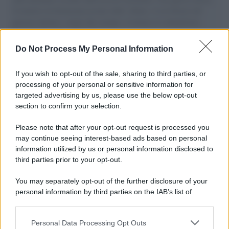
il tentativo di disumanizzazione delle vittime, il servilismo del
governo italiano e degli altri europei, il ritorno al colonialismo.
L'importanza dei movimenti.
Do Not Process My Personal Information
L'anniversario /
90 anni di Yves Saint Laurent, tra moda e
scandali
If you wish to opt-out of the sale, sharing to third parties, or
processing of your personal or sensitive information for
targeted advertising by us, please use the below opt-out
section to confirm your selection.
Perché i centri di intrattenimento per famiglie investono in
attrazioni ad alta tecnologia
Please note that after your opt-out request is processed you
may continue seeing interest-based ads based on personal
information utilized by us or personal information disclosed to
third parties prior to your opt-out.
Il conflitto /
La mafia russa e l'arma del caos
You may separately opt-out of the further disclosure of your
personal information by third parties on the IAB’s list of
downstream participants.
Personal Data Processing Opt Outs
This information may also be disclosed by us to third parties