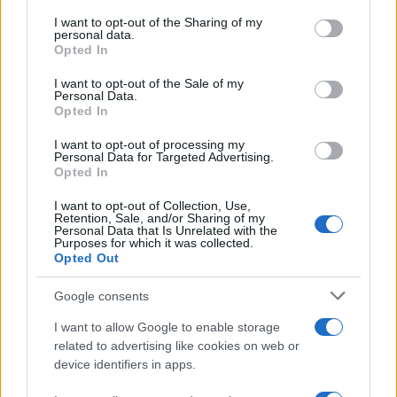
Tel Aviv /
Netanyahu si smarca da Trump: "Israele farà tutto
on the IAB’s List of Downstream Participants that may further
I want to opt-out of the Sharing of my
quello che è necessario per la sua sicurezza"
disclose it to other third parties.
personal data.
Opted In
Please note that this website/app uses one or more Google
services and may gather and store information including but
I want to opt-out of the Sale of my
Personal Data.
not limited to your visit or usage behaviour. You may click to
Opted In
grant or deny consent to Google and its third-party tags to
use your data for below specified purposes in below Google
I want to opt-out of processing my
consent section.
Personal Data for Targeted Advertising.
Opted In
I want to opt-out of Collection, Use,
Retention, Sale, and/or Sharing of my
Personal Data that Is Unrelated with the
Purposes for which it was collected.
Opted Out
Syndication
Culture
Google consents
Salute
Globalist
I want to allow Google to enable storage
related to advertising like cookies on web or
Megachip
Globalscience
device identifiers in apps.