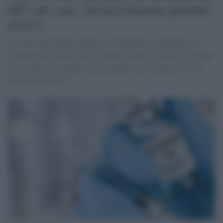
68% dei casi, chi ha il booster protetto
al 91%
Il report dell'Istituto Superiore di Sanità ha evidenziato la
copertura del vaccino sulla variante Omicron. Sotto il 50% per
chi ha due dosi, mentre chi ha superato da 90 giorni il ciclo
vaccinale è al 41%.