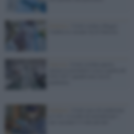
Pandemia /
Covid, isolata a Reggio
Calabria la variante Xj di Omicron
Omicron /
Covid, in Italia questo
inverno la mortalità è scesa a quella del
2016-2017 (quando non c'era la
pandemia)
Pandemia /
Covid, tasso di reinfezione
al 3,4%: il rischio di mortalità per i
non vaccinati è 4 volte più alto