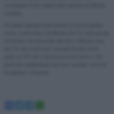
sorveglianza Covid, impatto delle infezioni ed efficacia
vaccinale.
Per quanto riguarda la prevenzione di casi di malattia
severa, si arriva fino a un’efficacia del 91% nelle persone
con booster. Fra chi ha fatto due dosi, l’efficacia varia
dal 73% che si rileva per i vaccinati da meno di 90
giorni, al 75% che si calcola sia in chi è tra 91 e 120
giorni dal completamento del ciclo vaccinale, sia in chi
ha superato i 120 giorni.
Facebook
Twitter
Telegram
WhatsApp