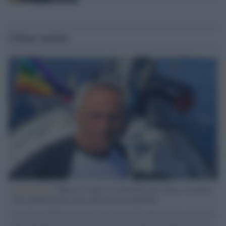
Ultime notizie
L'intervista /
Marco Croatti e la Flottilla per Gaza: le nostre
vele gonfie grazie alla sollevazione popolare
Il Senatore M5S racconta la sua esperienza sulle barche cariche di
aiuti umanitari assalite dall'esercito israeliano. Una guerra atroce,