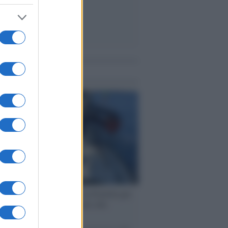
me notizie
ervista /
Marco Croatti e la Flottilla per
 le nostre vele gonfie grazie alla
vazione popolare