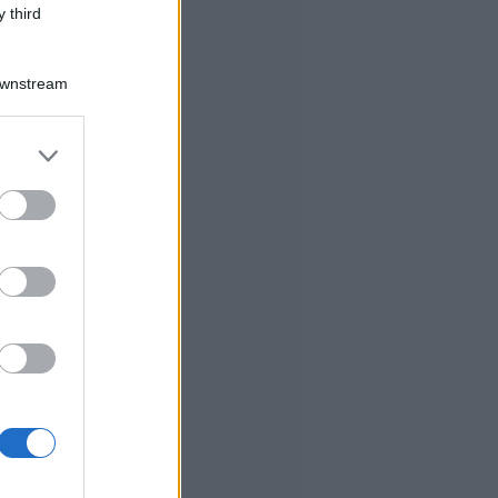
 third
Downstream
er and store
to grant or
ed purposes