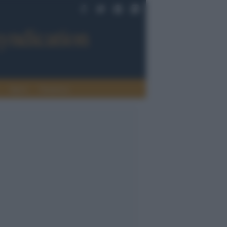
Sport
Tendenze