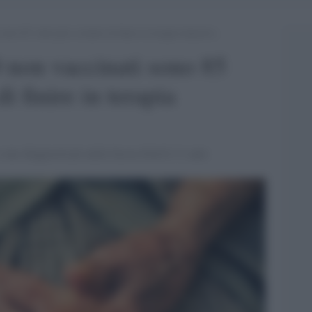
ono 85 volte più a rischio di finire in terapia intensiva
0 non vaccinati sono 85
di finire in terapia
 sono diagnosticati nella fascia d'età 6-11 anni