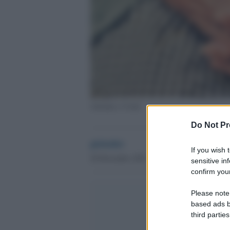
Anziani e Covid
Do Not Pr
globalist
If you wish 
26 Dicembre 2021 - 16.28
sensitive in
confirm your
Please note
based ads b
third parties