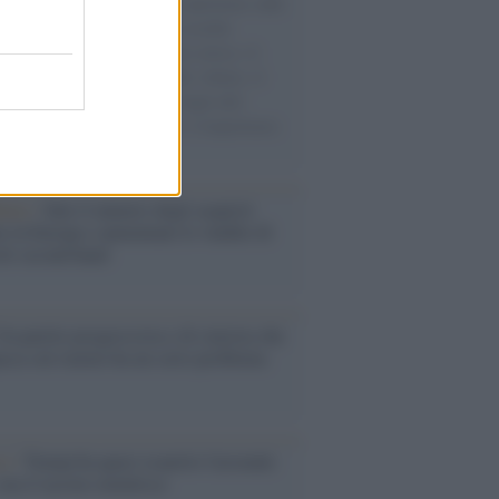
natore M5S racconta la sua esperienza sulle
e cariche di aiuti umanitari assalite
sercito israeliano. Una guerra atroce, il
ivo di disumanizzazione delle vittime, il
ismo del governo italiano e degli altri
ei, il ritorno al colonialismo. L'importanza
ovimenti.
enze /
Sale il numero degli acquisti
e in Europa e aumentano le vendite di
oli second hand
Un partito progressista e di sinistra che
acca sul riarmo ha un serio problema
so /
Trump ha quasi esaurito l'arsenale
ma il tycoon smentisce