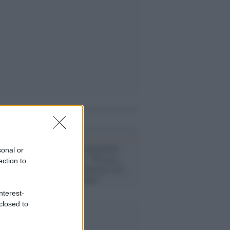
i anche
Pandemia /
Il cancelliere
sonal or
austriaco duro: "Nessun
ection to
lockdown, restrizioni solo
per i non vaccinati"
nterest-
closed to