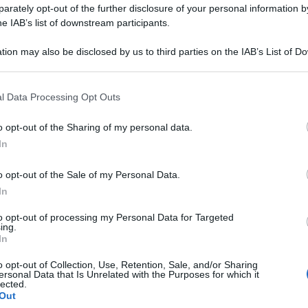
rately opt-out of the further disclosure of your personal information by
he IAB’s list of downstream participants.
tion may also be disclosed by us to third parties on the IAB’s List of 
 that may further disclose it to other third parties.
 that this website/app uses one or more Google services and may gath
l Data Processing Opt Outs
including but not limited to your visit or usage behaviour. You may click 
 to Google and its third-party tags to use your data for below specifi
o opt-out of the Sharing of my personal data.
ogle consent section.
 non vaccinati rispetto a chi ha la terza dose ”è
In
12,8 volte maggiore per la fascia 60-79 anni; 6,1
o opt-out of the Sale of my Personal Data.
esti i dati contenuti nel Report esteso
In
ss) che integra il monitoraggio settimanale sul
to opt-out of processing my Personal Data for Targeted
ing.
In
 inoltre l’andamento osservato in quella
o opt-out of Collection, Use, Retention, Sale, and/or Sharing
ersonal Data that Is Unrelated with the Purposes for which it
ali diagnosticati nella popolazione di età scolare
lected.
Out
età scolare è stato diagnosticato nella fascia