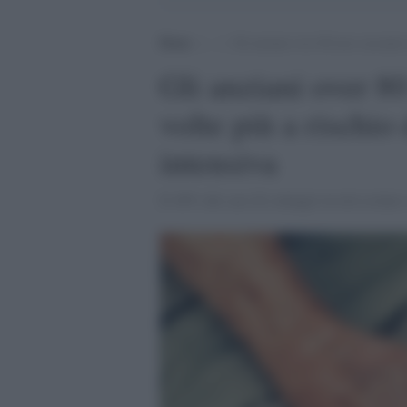
Home
>
.
>
Gli anziani over 80 non vaccinati s
Gli anziani over 8
volte più a rischio 
intensiva
Il 48% dei casi di contagio in età scolare