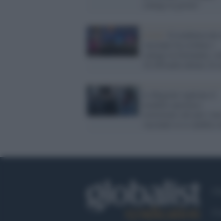
contagi al giorno"
Covid /
Il lockdown dei
vaccinati fra crollare i
contagi in Germania: so
10.100 nelle ultime 24 o
Le Regioni vogliono il
modello austriaco:
restrizioni solo per i no
vaccinati se si cambia c
Ch
Co