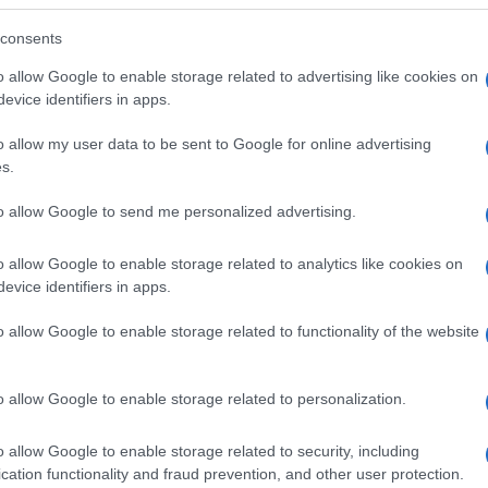
a 12-19 anni e solo il 11% e il 5% sono stati
consents
3 e i 5 anni e sotto i 3 anni”.
o allow Google to enable storage related to advertising like cookies on
evice identifiers in apps.
del ciclo vaccinale, “l’efficacia del vaccino
o allow my user data to be sent to Google for online advertising
Ulti
a forma sintomatica che asintomatica, scende dal
s.
efficacia vaccinale nel prevenire casi di
to allow Google to send me personalized advertising.
 ciclo completo da meno di 5 mesi è al 92,7%,
i che hanno completato il ciclo vaccinale da
o allow Google to enable storage related to analytics like cookies on
evice identifiers in apps.
evenire diagnosi e casi di malattia severa sale
% nei soggetti vaccinati con dose
o allow Google to enable storage related to functionality of the website
o allow Google to enable storage related to personalization.
L'int
Gaza:
o allow Google to enable storage related to security, including
solle
cation functionality and fraud prevention, and other user protection.