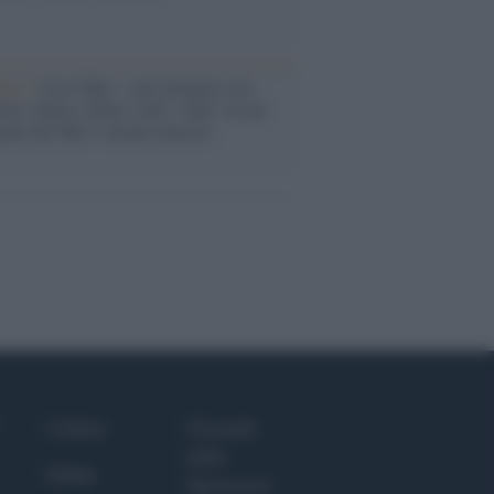
anca /
Caso Mps: i pm milanesi ora
ono vederci chiaro sulle “chat” tra un
ente del Mef e alcuni ministri
Culture
Giornale
dello
Salute
Spettacolo