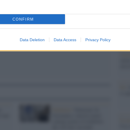
Il Se
pp
barch
dall'e
tentat
CONFIRM
servil
europ
dei m
Data Deletion
Data Access
Privacy Policy
Tend
onlin
artic
Pd /
si sp
e:
Pandemia /
Funziona! In
r non
Germania e Austria meno
Il ca
contagi grazie al lockdown
Usa, 
dei soli non vaccinati