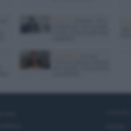
 non
Pandemia /
D'Amato: "Sì al
La b
lockdown per i non vaccinati,
vogli
lo
il Lazio rischia il giallo dopo
dirig
re
Capodanno"
Coronavirus /
Ciccozzi:
"Curva in salita per colpa dei
n
non vaccinati e di chi non usa
olore
la mascherina"
Syndication
i siamo
ntributors
Globalist