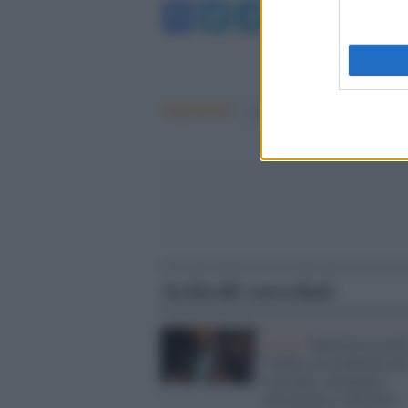
Facebook
Twitter
Telegram
WhatsA
Argomenti:
covid-19
Articoli correlati
Covid /
Battiston avvert
"Subito un lockdown pe
vaccinati, altrimenti
arriveremo a 100 mila