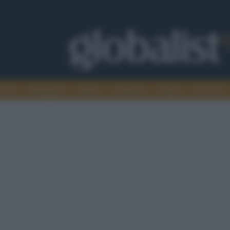
omia
Intelligence
Media
Ambiente
Cultura
Scienza