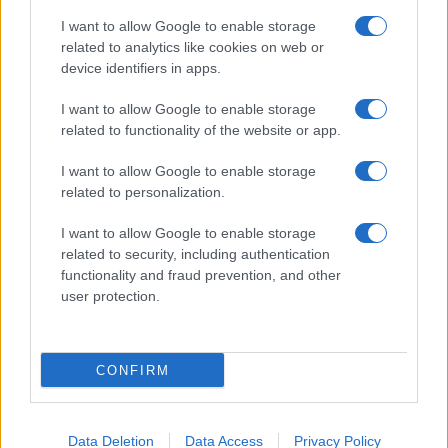
Giornale dello
Chi siamo
I want to allow Google to enable storage
Spettacolo
related to analytics like cookies on web or
Contributors
device identifiers in apps.
Wondernet
Facebook
I want to allow Google to enable storage
Giuliana Sgrena
related to functionality of the website or app.
Twitter
I want to allow Google to enable storage
Google News
related to personalization.
Mastodon
I want to allow Google to enable storage
related to security, including authentication
Cookie Policy
functionality and fraud prevention, and other
user protection.
Preferenze Privacy
CONFIRM
©2021 Globalist.it • All right reserved.
Data Deletion
Data Access
Privacy Policy
Syndication