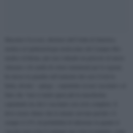
Massimo Ciccozzi, direttore dell’Unità di Statistica
medica ed epidemiologia molecolare del Campus Bio-
medico di Roma, pur non vedendo un pericolo di nuove
chiusure e di cambi di colore imminenti per le regioni,
ha messo in guardia sull’aumento dei casi Covid in
Italia, dovuto – spiega – soprattutto ai non vaccinati e al
fatto che “non si mette quasi più la mascherina
soprattutto tra chi è vaccinato con ciclo completo. E
deve essere chiaro che le misure servono perché c’è
sempre il 23% di probabilità di infezione in quanto il
vaccino non evita il contagio ma evita la malattia, come