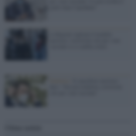
per i non vaccinati, il Lazio rischia il
giallo dopo Capodanno"
Le Regioni vogliono il modello
austriaco: restrizioni solo per i non
vaccinati se si cambia colore
Pandemia /
Il cancelliere austriaco
duro: "Nessun lockdown, restrizioni
solo per i non vaccinati"
Ultime notizie