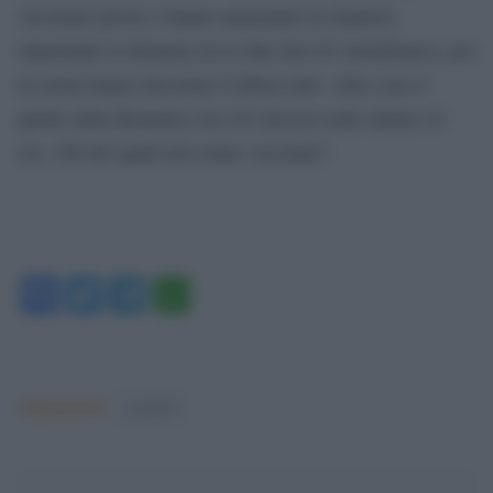
vaccinato presto e hanno aumentato in maniera
importante la distanza tra le due dosi di AstraZeneca, poi
in estate hanno decretato il libera tutti. Altro caso è
quello della Romania con 423 decessi nelle ultime 24
ore, 390 dei quali non erano vaccinati”.
Facebook
Twitter
Telegram
WhatsApp
Argomenti:
covid-19