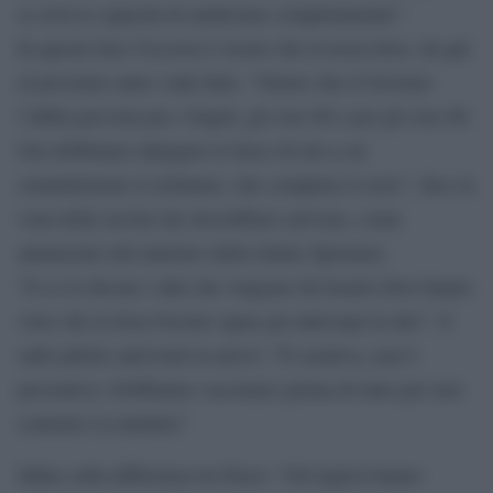
se avrà la capacità di andarsene completamente”.
In questa fase Ciccozzi è sicuro che la terza dose, da qui
al prossimo anno vada fatta. “Giusto che il Governo
l’abbia prevista per i fragili, gli over 80 e poi gli over 60.
Ora dobbiamo allargare le fasce di età a cui
somministrare il richiamo, che completa il ciclo”, dice in
vista delle novità che dovrebbero arrivare, come
annunciato dal ministro della Salute Speranza.
“E ce lo dicono i dati che vengono da Israele dove hanno
visto che la dose booster spara gli anticorpi in alto”. E
sulle pillole antivirali in arrivo: ”È curativa, non è
preventiva. Dobbiamo vaccinarci prima di tutto per non
contrarre la malattia”.
Infine sulla differenza tra Paesi: “Gli inglesi hanno