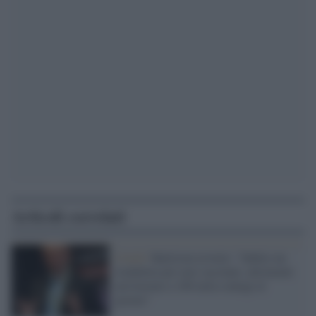
Articoli correlati
Covid /
Battiston avverte: "Subito un
lockdown per non vaccinati, altrimenti
arriveremo a 100 mila contagi al
giorno"