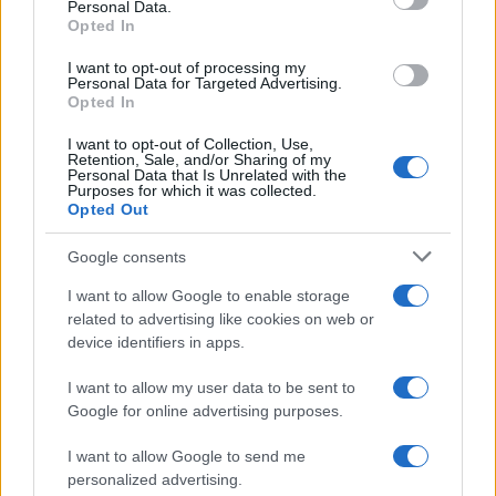
Personal Data.
not limited to your visit or usage behaviour. You may click to
Opted In
grant or deny consent to Google and its third-party tags to
use your data for below specified purposes in below Google
I want to opt-out of processing my
consent section.
Personal Data for Targeted Advertising.
Opted In
I want to opt-out of Collection, Use,
Retention, Sale, and/or Sharing of my
Personal Data that Is Unrelated with the
Purposes for which it was collected.
Opted Out
Syndication
Culture
Google consents
Salute
Globalist
I want to allow Google to enable storage
related to advertising like cookies on web or
Megachip
Globalscience
device identifiers in apps.
GiULia
Globalsport
I want to allow my user data to be sent to
Google for online advertising purposes.
Prima Pagina
I want to allow Google to send me
personalized advertising.