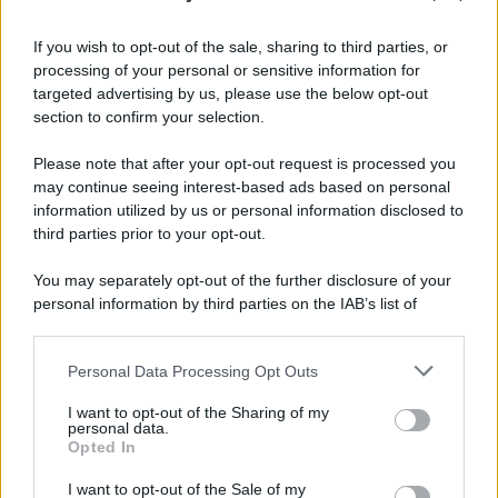
Perché i centri di intrattenimento per famiglie investono in
attrazioni ad alta tecnologia
If you wish to opt-out of the sale, sharing to third parties, or
processing of your personal or sensitive information for
targeted advertising by us, please use the below opt-out
section to confirm your selection.
Il conflitto /
La mafia russa e l'arma del caos
Please note that after your opt-out request is processed you
may continue seeing interest-based ads based on personal
information utilized by us or personal information disclosed to
third parties prior to your opt-out.
Tel Aviv /
Netanyahu si smarca da Trump: "Israele farà tutto
You may separately opt-out of the further disclosure of your
quello che è necessario per la sua sicurezza"
personal information by third parties on the IAB’s list of
downstream participants.
Personal Data Processing Opt Outs
This information may also be disclosed by us to third parties
La riflessione /
Pace, disarmo e Ucraina: il centrosinistra
on the IAB’s List of Downstream Participants that may further
I want to opt-out of the Sharing of my
non trasformi il riarmo europeo in una battaglia interna per
disclose it to other third parties.
personal data.
le primarie
Opted In
Please note that this website/app uses one or more Google
services and may gather and store information including but
I want to opt-out of the Sale of my