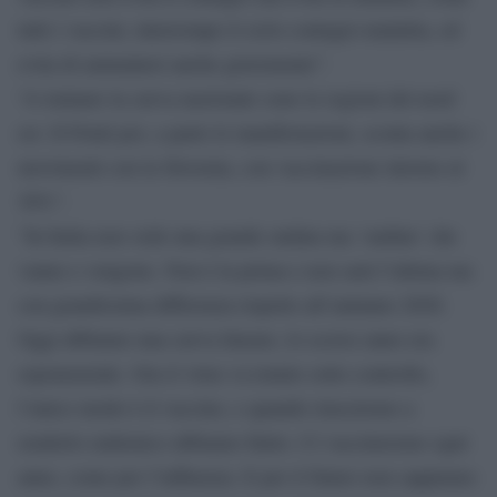
tutti i vaccini, interrompe il ciclo contagio-malattia, ed
evita di ammalarsi anche gravemente”.
“A trainare la curva nazionale sono le regioni del nord
est. Il Friuli poi, a parte le manifestazioni, sconta anche i
movimenti con la Slovenia, con vaccinazione intorno al
30%”.
“In Italia non vedo una grande ondata ma ‘ondine’ che
vanno e vengono. Non è la prima e non sarà l’ultima ma
con grandissima differenza rispetto all’autunno 2020.
Oggi abbiamo una curva lineare, lo scorso anno era
esponenziale. Ora il virus va tenuto sotto controllo,
l’unico modo è il vaccino, e quando riusciremo a
renderlo endemico abbiamo finito. Ci vaccineremo ogni
anno, come per l’influenza. E per il futuro non sappiamo