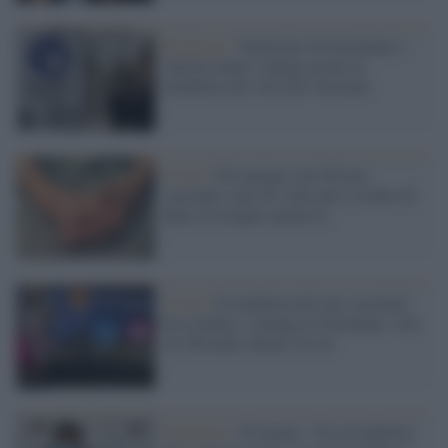
Pandemia /
Funziona! In Germania e
Austria meno contagi grazie al
lockdown dei soli non vaccinati
Covid /
Gli anziani over 80 non
vaccinati sono 85 volte più a rischio di
finire in terapia intensiva
Covid /
Il lockdown dei non vaccinati
fra crollare i contagi in Germania: solo
10.100 nelle ultime 24 ore
Pandemia /
D'Amato: "Sì al lockdown