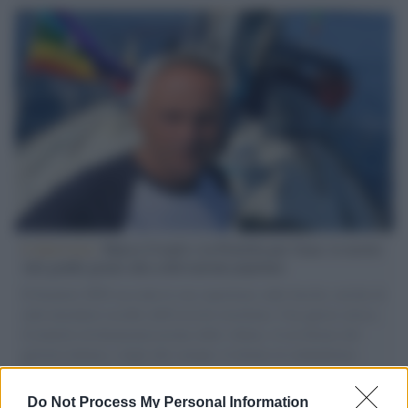
L'intervista /
Marco Croatti e la Flottilla per Gaza: le nostre
vele gonfie grazie alla sollevazione popolare
Il Senatore M5S racconta la sua esperienza sulle barche cariche di
aiuti umanitari assalite dall'esercito israeliano. Una guerra atroce,
il tentativo di disumanizzazione delle vittime, il servilismo del
governo italiano e degli altri europei, il ritorno al colonialismo.
L'importanza dei movimenti.
Do Not Process My Personal Information