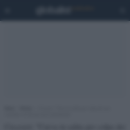
Home
>
Notizie
>
Ciccozzi: “Curva in salita per colpa dei non
vaccinati e di chi non usa la mascherina”
Ciccozzi: "Curva in salita per colpa dei