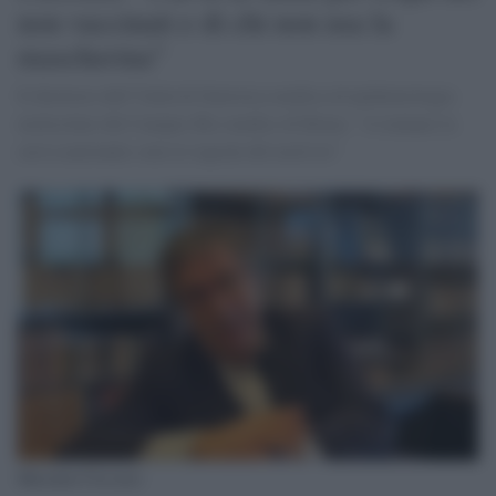
non vaccinati e di chi non usa la
mascherina"
Il direttore dell’Unità di Statistica medica ed epidemiologia
molecolare del Campus Bio-medico di Roma: "A trainare la
curva nazionale sono le regioni del nord est"
Massimo Ciccozzi