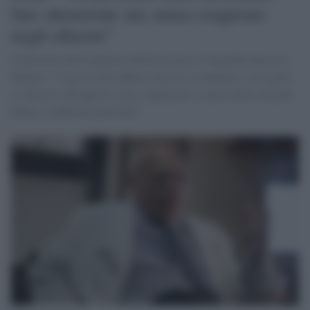
fare attenzione ma senza esagerare
negli allarmi"
Il direttore delle malattie infettive presso l'ospedale Sacco di
Milano: "I vaccini dovrebbero riuscire a contenere i casi gravi
e i decessi. Ma questo virus, soprattutto a causa della variante
Delta, si diffonde parecchio"