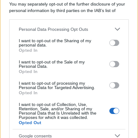
La scoperta /
Oplontis, le vittime dell’eruzione del Vesuvio
You may separately opt-out of the further disclosure of your
furono più numerose del previsto
personal information by third parties on the IAB’s list of
downstream participants.
Personal Data Processing Opt Outs
This information may also be disclosed by us to third parties
Il medagliere /
Europei di nuoto: Pellecani guida una super
on the IAB’s List of Downstream Participants that may further
I want to opt-out of the Sharing of my
Italia
disclose it to other third parties.
personal data.
Opted In
Please note that this website/app uses one or more Google
services and may gather and store information including but
I want to opt-out of the Sale of my
Personal Data.
not limited to your visit or usage behaviour. You may click to
Opted In
grant or deny consent to Google and its third-party tags to
use your data for below specified purposes in below Google
I want to opt-out of processing my
consent section.
Personal Data for Targeted Advertising.
Opted In
I want to opt-out of Collection, Use,
Retention, Sale, and/or Sharing of my
Personal Data that Is Unrelated with the
Purposes for which it was collected.
Opted Out
Syndication
Culture
Google consents