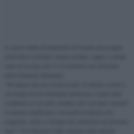
La nuova ondata di pandemia sta facendo preoccupare
molti Paesi in Europa, mentre in Italia, seppur i contagi
siano in crescita, non c’è al momento una situazione
particolarmente allarmante.
“Mi auguro che non sia necessario. Il sistema a colori a
suo tempo non ha funzionato tantissimo e siamo nella
condizione in cui molti cittadini sono vaccinati e protetti
in maniera significativa. In termini di allarme non
esagererei, anche se bisogna fare attenzione nei prossimi
mesi”. Così Massimo Galli, direttore delle malattie