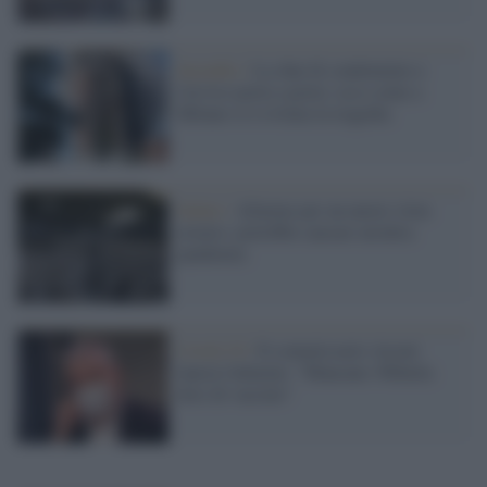
Incendio /
La chat di condominio e
l'avviso porta a porta: ecco come a
Milano si è evitata la tragedia
Salute /
Allarme per un nuovo virus
aviario: potrebbe causare un'altra
pandemia
Covid-19 /
Il commissario Arcuri
lancia l'allarme: "Mancano 300mila
dosi di vaccino"