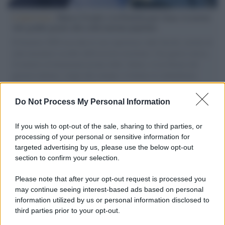
L'intervista /
Marco Croatti e la Flottilla per Gaza: le nostre
vele gonfie grazie alla sollevazione popolare
Il Senatore M5S racconta la sua esperienza sulle barche cariche di
aiuti umanitari assalite dall'esercito israeliano. Una guerra atroce,
il tentativo di disumanizzazione delle vittime, il servilismo del
governo italiano e degli altri europei, il ritorno al colonialismo.
L'importanza dei movimenti.
Do Not Process My Personal Information
Tel Aviv /
La “vittoria totale” di Israele significa una guerra
senza fine
If you wish to opt-out of the sale, sharing to third parties, or
processing of your personal or sensitive information for
targeted advertising by us, please use the below opt-out
section to confirm your selection.
Vangelo /
La vita si intreccia con le paure come il giorno
succede alla notte
Please note that after your opt-out request is processed you
may continue seeing interest-based ads based on personal
information utilized by us or personal information disclosed to
third parties prior to your opt-out.