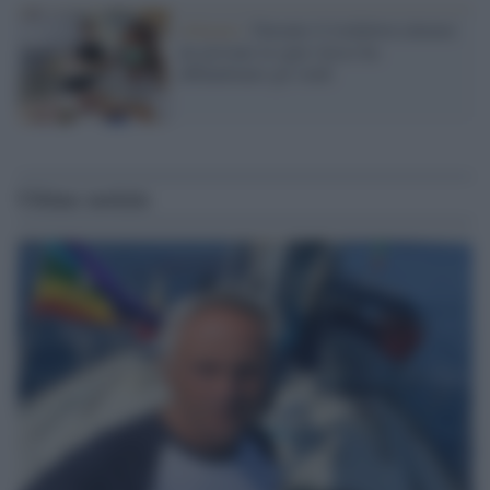
Allarme /
Durante il lockdown almeno
un giovane in ogni classe ha
abbandonato gli studi
Ultime notizie