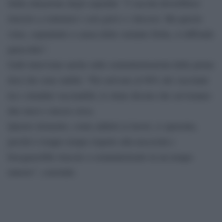
Sulla situazione degli ospedali: “I vaccini dovrebbero
riuscire a contenere i casi gravi e i decessi. Ma questo
virus, soprattutto a causa della variante Delta, si diffonde
parecchio”.
Galli interviene anche sulle somministrazioni delle prime
dosi che sono stabili: “Per arrivare al 90% dei vaccinati
tra i cittadini vaccinabili, le stime dicono che serviranno
due mesi e mezzo circa.
Questo elemento, come addetti ai lavori, ci spaventa,
perché è troppo tempo rispetto alla necessità e
bisognerebbe riuscire a somministrarle in un tempo
minore”, conclude.