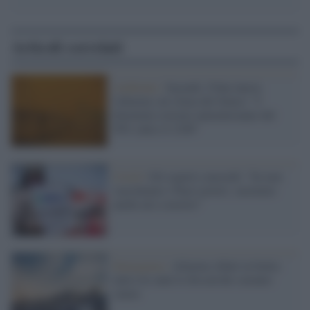
Articoli correlati
Ambiente /
Incendi, l'Onu lancia
l'allarme sul clima del futuro: "I
fenomeni estremi aumenteranno del
50% entro il 2100"
Covid /
Gli esperti concordi: "Se non
vacciniamo i Paesi poveri, saremmo
anche noi a morire"
Emergenza /
Allarme rifiuti in Italia:
entro tre anni le discariche saranno
sature