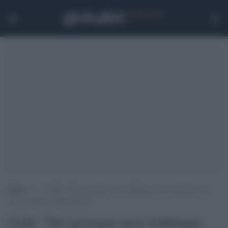
Home
>
.
>
Galli: “Nei prossimi mesi dobbiamo fare attenzione ma
senza esagerare negli allarmi”
Galli: "Nei prossimi mesi dobbiamo