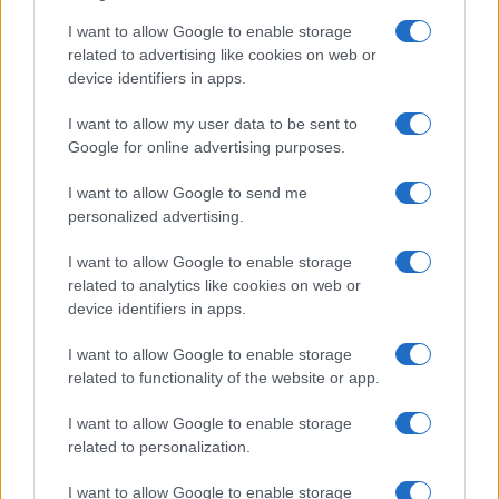
Salute
Globalist
I want to allow Google to enable storage
related to advertising like cookies on web or
Megachip
Globalscience
device identifiers in apps.
GiULia
Globalsport
I want to allow my user data to be sent to
Google for online advertising purposes.
Prima Pagina
I want to allow Google to send me
personalized advertising.
Giornale dello
Chi siamo
I want to allow Google to enable storage
Spettacolo
related to analytics like cookies on web or
Contributors
device identifiers in apps.
Wondernet
Facebook
I want to allow Google to enable storage
Giuliana Sgrena
related to functionality of the website or app.
Twitter
I want to allow Google to enable storage
Google News
related to personalization.
Mastodon
I want to allow Google to enable storage