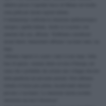
infettive presso l’ospedale Sacco di Milano sul rischio
zona gialla per alcune regioni italiane.
L’immunologo confronta la situazione epidemiologica
europea e quella italiana. Anche se si assiste a un
aumento dei casi, afferma: “Dobbiamo considerare
alcuni fattori. Innanzitutto abbiamo vaccinato tanto, ma
dopo.
Abbiamo riaperto le scuole e tutto il resto dopo. Sulla
base di questo, veniamo dietro al resto d’Europa, nel
senso che è probabile che avremo uno sviluppo discreto
della pandemia nel prossimo periodo. Però abbiamo
istituito il Green pass prima, incentivando ulteriori
persone a vaccinarsi. La situazione merita assoluta
attenzione ma non è disastrosa”.