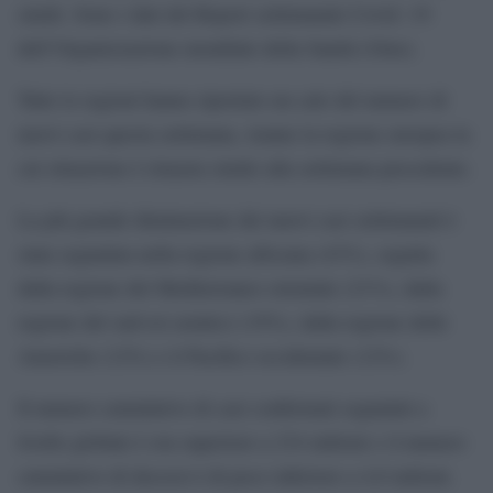
simili. Sono i dati del Report settimanale Covid -19
dell’Organizzazione mondiale della Sanità (Oms).
Tutte le regioni hanno riportato un calo del numero di
nuovi casi questa settimana, tranne la regione europea la
cui situazione è rimasta simile alla settimana precedente.
La più grande diminuzione dei nuovi casi settimanali è
stata segnalata nella regione africana (43%), seguita
dalla regione del Mediterraneo orientale (21%), dalla
regione del sud-est asiatico (19%), dalla regione delle
Americhe (12%) e il Pacifico occidentale (12%).
Il numero cumulativo di casi confermati segnalati a
livello globale è ora superiore a 234 milioni e il numero
cumulativo di decessi è di poco inferiore a 4,8 milioni.