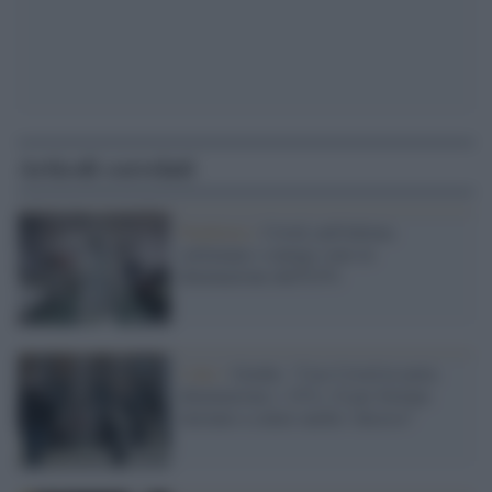
Articoli correlati
Pandemia /
Covid, nell'ultima
settimana i contagi sono in
diminuzione dell'8,9%
I dati /
Gimbe: "Casi Covid in netta
diminuzione (-32%). E per fortuna
iniziano a calare anche i decessi"