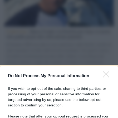
L'intervista /
Marco Croatti e la Flottilla per Gaza: le nostre
vele gonfie grazie alla sollevazione popolare
Il Senatore M5S racconta la sua esperienza sulle barche cariche di
aiuti umanitari assalite dall'esercito israeliano. Una guerra atroce,
il tentativo di disumanizzazione delle vittime, il servilismo del
governo italiano e degli altri europei, il ritorno al colonialismo.
L'importanza dei movimenti.
Do Not Process My Personal Information
L'attesa /
Un estate di calcio: tra Mondiali e Serie A
If you wish to opt-out of the sale, sharing to third parties, or
processing of your personal or sensitive information for
targeted advertising by us, please use the below opt-out
section to confirm your selection.
Imperialismo /
Petrolio e prepotenze di Trump: una società
legata a 'Donald' vuole perforare la Groenlandia senza
Please note that after your opt-out request is processed you