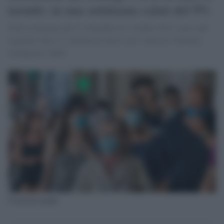
mondo: in una settimana calati del 9%
Nella settimana dal 27 settembre al 3 ottobre 2021 sono stati
segnalati oltre 3,1 milioni di nuovi casi. I decessi (54mila)
rimangono stabili
Covid nel mondo