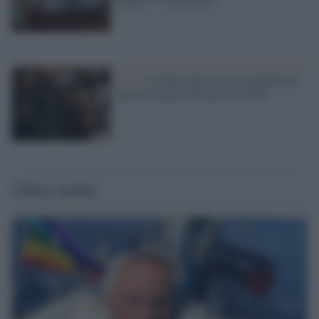
Istat /
In Italia nuovo record minimo di
nascite: meno 405 mila nel 2020
Ultime notizie