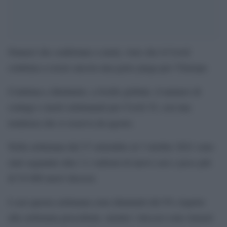
Numeri che confortano a metà, visto che il Covid
continua a essere ancora una grave piaga per l’Europa.
Continua a diminuire, a livello globale, il numero di
contagi e morti settimanali per Covid 19, con una
tendenza che si osserva da agosto.
Nella settimana dal 27 settembre al 3 ottobre 2021 sono
stati segnalati oltre 3,1 milioni di nuovi casi e poco più
di 54 000 nuovi decessi.
I casi questa settimana sono diminuiti del 9% rispetto
alla settimana precedente, mentre i decessi sono rimasti