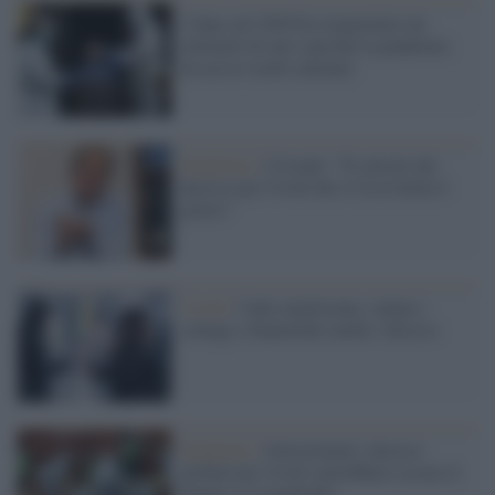
L'Inps nel 2020 ha risparmiato un
miliardo di euro (perché la pandemia
ha ucciso molti anziani)
Pandemia /
Crisanti: "Il calcolo dei
decessi per Covid che si fa in Italia è
giusto"
Covid /
I dati migliorano, calano i
contagi e finalmente anche i decessi
Pandemia /
Sottostimati i decessi
globali per Covid: potrebbero essere il
doppio o il quadruplo