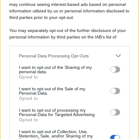
autorizzazione
may continue seeing interest-based ads based on personal
information utilized by us or personal information disclosed to
third parties prior to your opt-out.
Musica /
Al maestro Francesco Guccini
You may separately opt-out of the further disclosure of your
personal information by third parties on the IAB’s list of
downstream participants.
Personal Data Processing Opt Outs
This information may also be disclosed by us to third parties
Il ricordo /
Quando Guccini raccontava le "Cronache
on the IAB’s List of Downstream Participants that may further
I want to opt-out of the Sharing of my
epafaniche": l'intervista all'artista che si definiva un
disclose it to other third parties.
personal data.
'narratore'
Opted In
Please note that this website/app uses one or more Google
services and may gather and store information including but
I want to opt-out of the Sale of my
Personal Data.
not limited to your visit or usage behaviour. You may click to
Opted In
grant or deny consent to Google and its third-party tags to
use your data for below specified purposes in below Google
I want to opt-out of processing my
consent section.
Personal Data for Targeted Advertising.
Opted In
I want to opt-out of Collection, Use,
Retention, Sale, and/or Sharing of my