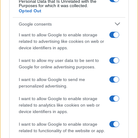
Personal Data that Is Unrelated with the
Purposes for which it was collected.
Opted Out
Syndication
Culture
Google consents
Salute
Globalist
I want to allow Google to enable storage
related to advertising like cookies on web or
Megachip
Globalscience
device identifiers in apps.
GiULia
Globalsport
I want to allow my user data to be sent to
Google for online advertising purposes.
Prima Pagina
I want to allow Google to send me
personalized advertising.
Giornale dello
Chi siamo
I want to allow Google to enable storage
Spettacolo
related to analytics like cookies on web or
Contributors
device identifiers in apps.
Wondernet
Facebook
I want to allow Google to enable storage
Giuliana Sgrena
related to functionality of the website or app.
Twitter