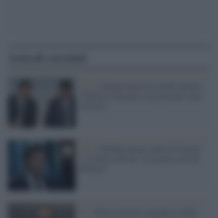
Articoli correlati
La7 /
Calenda sbarra la strada a Renzi:
“Politica e business non possono stare
insieme”
La7 /
Calenda ancora contro D'Alema:
"ci critica sull'Art. 18 ma lui cercò di
abolirlo"
Tv /
Feltri è persino orgoglioso della