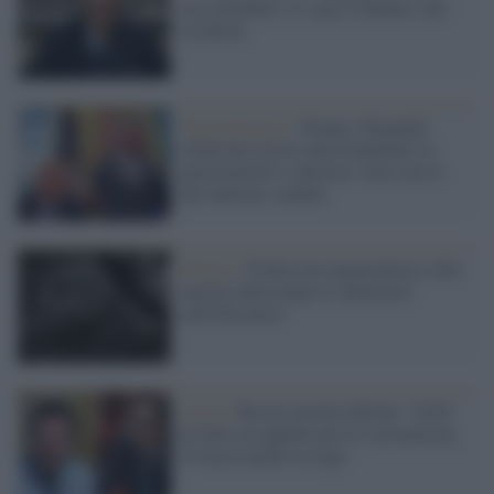
sua omofobia: io i gay li chiamo solo
ricchioni
Negazionismo /
Trump e Kennedy
rilanciano teorie antiscientifiche su
paracetamolo e autismo: falso nesso
che allarma i medici
Milano /
Professore negazionista e filo-
nazista interrompe lo spettacolo
sull'Olocausto
Covid /
Boccia incalza Salvini: "Il Pd
ha fatto un appello per le vaccinazioni,
lo faccia anche la Lega"