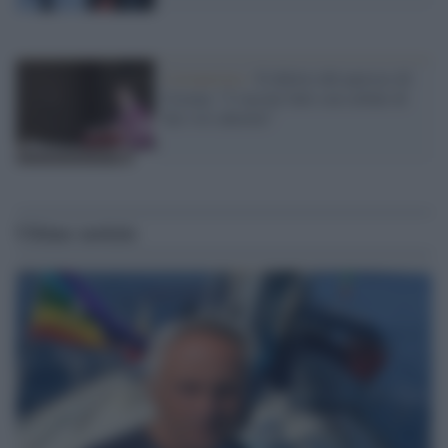
Coronavirus /
Il delirio del parroco di
Cesena: "I vaccini fatti con cellule di
feti vivi abortiti"
Ultime notizie