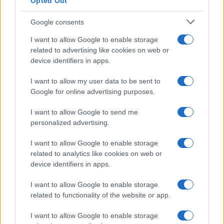
Opted Out
Syndication
Culture
Google consents
Salute
Globalist
I want to allow Google to enable storage
related to advertising like cookies on web or
Megachip
Globalscience
device identifiers in apps.
GiULia
Globalsport
I want to allow my user data to be sent to
Google for online advertising purposes.
Prima Pagina
I want to allow Google to send me
personalized advertising.
Giornale dello
Chi siamo
I want to allow Google to enable storage
Spettacolo
related to analytics like cookies on web or
Contributors
device identifiers in apps.
Wondernet
Facebook
I want to allow Google to enable storage
Giuliana Sgrena
related to functionality of the website or app.
Twitter
I want to allow Google to enable storage
Google News