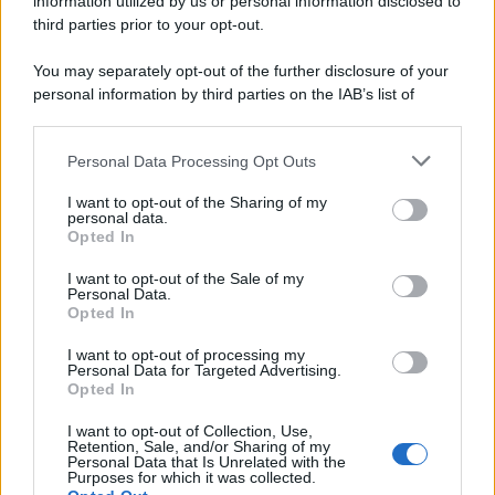
information utilized by us or personal information disclosed to
third parties prior to your opt-out.
Perché i centri di intrattenimento per famiglie investono in
You may separately opt-out of the further disclosure of your
attrazioni ad alta tecnologia
personal information by third parties on the IAB’s list of
downstream participants.
Personal Data Processing Opt Outs
This information may also be disclosed by us to third parties
Il conflitto /
La mafia russa e l'arma del caos
on the IAB’s List of Downstream Participants that may further
I want to opt-out of the Sharing of my
disclose it to other third parties.
personal data.
Opted In
Please note that this website/app uses one or more Google
services and may gather and store information including but
I want to opt-out of the Sale of my
Personal Data.
not limited to your visit or usage behaviour. You may click to
Opted In
grant or deny consent to Google and its third-party tags to
use your data for below specified purposes in below Google
I want to opt-out of processing my
consent section.
Personal Data for Targeted Advertising.
Opted In
I want to opt-out of Collection, Use,
Retention, Sale, and/or Sharing of my
Personal Data that Is Unrelated with the
Purposes for which it was collected.