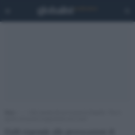
Home
>
.
>
Galli risponde alle provocazioni di Zangrillo: “Non lo
querelo solo perché il negazionismo non è reato”
Galli risponde alle provocazioni di