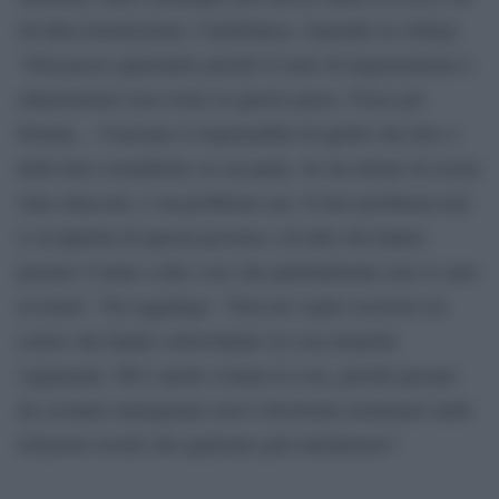
un’altra trasmissione, Cartabianca, risponde al collega:
“Non posso querelarlo perché il reato di negazionismo e
riduzionismo non esiste in questo paese. Forse per
fortuna… Ciascuno è responsabile di quello che dice e
delle basi scientifiche su cui parla. Se lui ritiene di essere
stato attaccato, è un problema suo. Il mio problema non
è occuparmi di questa persona o di altri che hanno
passato l’estate a dire cose che puntualmente non si sono
avverate”. Poi aggiunge: “Non mi voglio iscrivere tra
coloro che hanno sottovalutato la cosa neanche
vagamente. Mi è anche costata la cosa, perché passare
da costante menagramo non è divertente nemmeno nelle
relazioni sociali che qualcuno può intrattenere”.