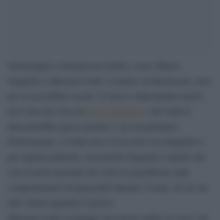
Schermaglie a distanza tra medici, ossia Alberto
Zangrillo e Massimo Galli: il medico di Berlusconi, noto
per la sua infelice uscita ‘il virus è clinicamente morto’,
da L’Aria che Tira ieri
aveva dichiarato
che Galli lo
attaccherebbe spesso perché è ‘un sessantottino’.
Praticamente, se Galli non è d’accordo con Zangrillo è
per ragioni politiche, non perché Zangrillo è quello che
con la morte presunta del virus ha giustificato tanti
comportamenti irresponsabili durante l’estate, di cui ora
tutti stiamo pagando il prezzo.
Massimo Galli comunque non lascia cadere la cosa e da