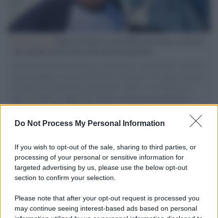
L'intervista /
Marco Croatti e la Flottilla per Gaza: le nostre
vele gonfie grazie alla sollevazione popolare
Il Senatore M5S racconta la sua esperienza sulle barche cariche di
aiuti umanitari assalite dall'esercito israeliano. Una guerra atroce,
il tentativo di disumanizzazione delle vittime, il servilismo del
governo italiano e degli altri europei, il ritorno al colonialismo.
L'importanza dei movimenti.
Do Not Process My Personal Information
Il lutto /
Addio a Francesco Guccini, il poeta della canzone
d’autore italiana
If you wish to opt-out of the sale, sharing to third parties, or
processing of your personal or sensitive information for
targeted advertising by us, please use the below opt-out
section to confirm your selection.
L'anniversario /
90 anni di Yves Saint Laurent, tra moda e
scandali
Please note that after your opt-out request is processed you
may continue seeing interest-based ads based on personal