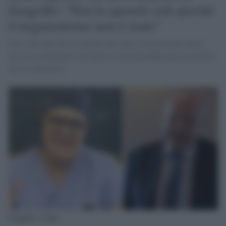
Zangrillo: "Non lo querelo solo perché
il negazionismo non è reato"
Da L'Aria che Tira il medico del virus 'clinicamente morto'
ieri aveva dichiarato che Galli lo attaccherebbe spesso perché è
'un sessantottino'.
Zangrillo e Galli