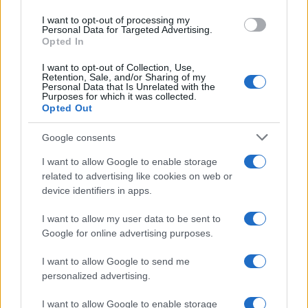
use your data for below specified purposes in below Google
I want to opt-out of processing my
consent section.
Personal Data for Targeted Advertising.
Opted In
I want to opt-out of Collection, Use,
Retention, Sale, and/or Sharing of my
Personal Data that Is Unrelated with the
Purposes for which it was collected.
Opted Out
Syndication
Culture
Google consents
Salute
Globalist
I want to allow Google to enable storage
related to advertising like cookies on web or
Megachip
Globalscience
device identifiers in apps.
GiULia
Globalsport
I want to allow my user data to be sent to
Google for online advertising purposes.
Prima Pagina
I want to allow Google to send me
personalized advertising.
Giornale dello
Chi siamo
I want to allow Google to enable storage