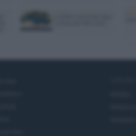
Il me
he:
La FNSI, il prete Dall’Oglio
guida
oni
e il buco nero della storia
tà".
Syndication
i siamo
ntributors
Globalist
cebook
Globalscie
itter
Globalsport
ogle News