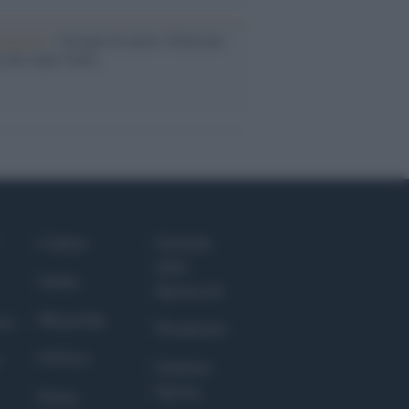
dagliere /
Europei di nuoto: Pellecani
 una super Italia
Culture
Giornale
dello
Salute
Spettacolo
Megachip
nce
Wondernet
GiULia
Giuliana
Sgrena
Prima