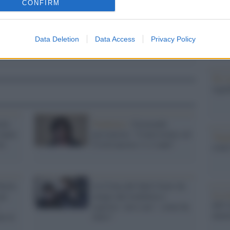
CONFIRM
dall'e
tentat
servil
europ
Data Deletion
Data Access
Privacy Policy
dei m
Tel 
signi
ola
Pandemia /
Gismondo
siamo
pessimista: "Convivremo col
Vang
re
Covid ancora 1 o 2 anni"
come 
nizia
La Corea del Sud è fuori da
La sc
per
tempo dal lockdown e
dell’
registra ‘zero casi’: come ha
nume
ni al
fatto?