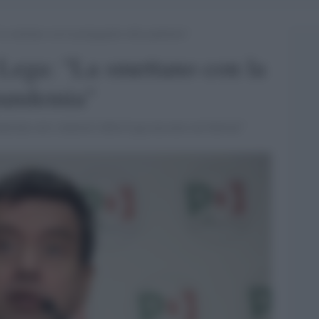
La smettano con la propaganda sulla pandemia”
 Lega: "La smettano con la
pandemia"
nziona con i ministri della Lega ma non con Salvini"