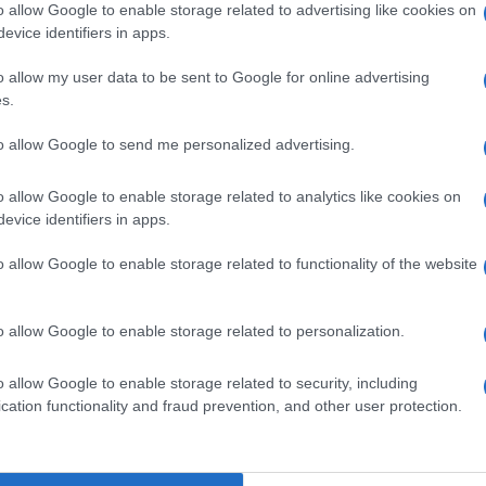
o allow Google to enable storage related to advertising like cookies on
discutere anche perchè in futuro dovremo farlo;
evice identifiers in apps.
ffrontare i problemi del Paese ma sulla pandemia
o allow my user data to be sent to Google for online advertising
a. Meno disinformazione si genera e più
s.
Ulti
azione”, ha infine concluso.
to allow Google to send me personalized advertising.
o allow Google to enable storage related to analytics like cookies on
evice identifiers in apps.
pp
o allow Google to enable storage related to functionality of the website
o allow Google to enable storage related to personalization.
 mese. La favola spagnola che in Italia sembra
L'int
o allow Google to enable storage related to security, including
Gaza:
cation functionality and fraud prevention, and other user protection.
solle
Il Se
barch