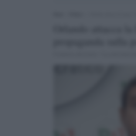
Home
>
Politica
>
Orlando attacca la Lega: “
Orlando attacca la
propaganda sulla 
Il ministro del Lavoro: "La convivenza fu