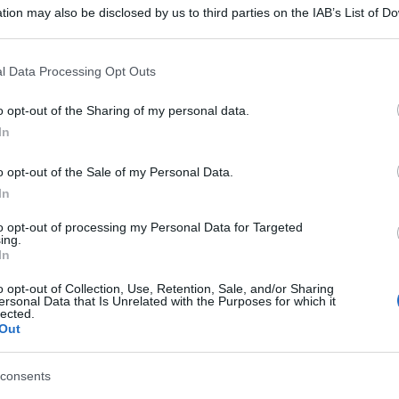
tion may also be disclosed by us to third parties on the IAB’s List of 
 that may further disclose it to other third parties.
 that this website/app uses one or more Google services and may gath
l Data Processing Opt Outs
including but not limited to your visit or usage behaviour. You may click 
 to Google and its third-party tags to use your data for below specifi
o opt-out of the Sharing of my personal data.
ogle consent section.
In
o, nel corso della trasmissione ‘Oggi è un altro
convivenza al governo con la Lega che funziona
o opt-out of the Sale of my Personal Data.
In
, Garavaglia e Stefano e meno con il leader
to opt-out of processing my Personal Data for Targeted
ing.
In
la propaganda che ancora caratterizza la Lega
e non dovremmo rendere difficili”.
o opt-out of Collection, Use, Retention, Sale, and/or Sharing
ersonal Data that Is Unrelated with the Purposes for which it
lected.
qualche modo in sofferenza” quando parla
Out
o.
consents
di dividerci sulle questioni che riguardano la