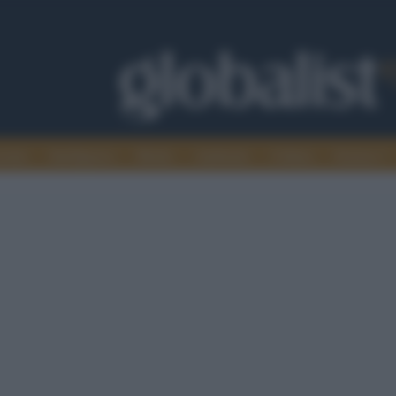
omia
Intelligence
Media
Ambiente
Cultura
Scienza