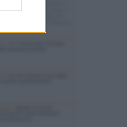
sercito israeliano. Una guerra atroce, il
ivo di disumanizzazione delle vittime, il
ismo del governo italiano e degli altri
ei, il ritorno al colonialismo. L'importanza
ovimenti.
Aviv /
La “vittoria totale” di Israele
fica una guerra senza fine
elo /
La vita si intreccia con le paure
il giorno succede alla notte
operta /
Oplontis, le vittime
eruzione del Vesuvio furono più
rose del previsto