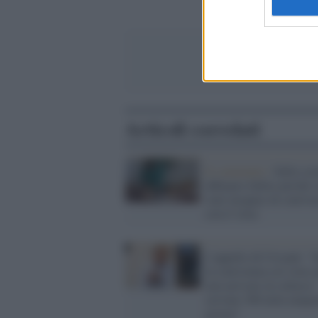
Articoli correlati
Il commento /
Sulla scu
abbiamo fallito perché 
stati incapaci di convive
con il virus
L'appello di Crisanti: "I
la convivenza col virus 
non arrivare al collasso
servono 300 mila tampo
giorno"