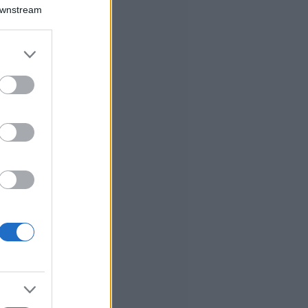
Downstream
er and store
to grant or
ed purposes