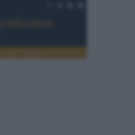
Sport
Tendenze