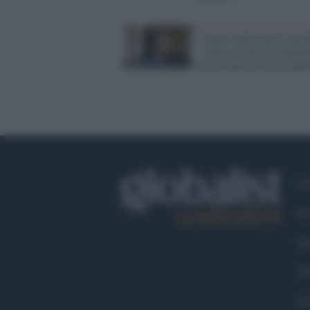
Conte replica alle critic
"Non ci sono le condizi
per tornare alla normali
Ch
Co
Fa
Tw
Go