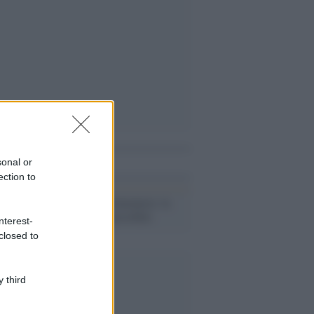
i anche
sonal or
ection to
Afghani a Tormarancia: la
convivenza è possibile
nterest-
closed to
 third