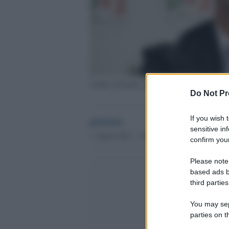
Andrea Orlando, ministro del Lavoro
Do Not Pr
If you wish 
globalist
sensitive in
1 Aprile 2021 - 15.04
confirm your
Please note
based ads b
third parties
You may sepa
parties on t