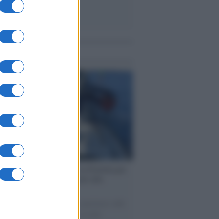
me notizie
ervista /
Marco Croatti e la Flottilla per
 le nostre vele gonfie grazie alla
vazione popolare
natore M5S racconta la sua esperienza sulle
e cariche di aiuti umanitari assalite