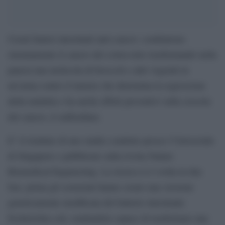
Creati batteri intestinali anti-cancro: combattono
strenuamente il cancro del colon-retto trasformando nella
pancia una molecola di broccoli e altri vegetali in
un’arma contro il tumore che determina la regressione
della malattia e ha anche effetti preventivi sulla crescita
del cancro, il sulforafano.
E’ il risultato di uno studio condotto presso l’Universiità
di Singapore e pubblicato sulla rivista Nature
Biomedical Engineering. La ricerca si è svolta in due
fasi, prima gli scienziati hanno creato una versione
geneticamente modificata del batterio intestinale
Escherichia coli, rendendolo capace di trasformare una