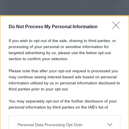
il tentativo di disumanizzazione delle vittime, il servilismo del
governo italiano e degli altri europei, il ritorno al colonialismo.
L'importanza dei movimenti.
Do Not Process My Personal Information
Il caso /
Trump ha quasi esaurito l'arsenale Usa, ma il
tycoon smentisce
If you wish to opt-out of the sale, sharing to third parties, or
processing of your personal or sensitive information for
targeted advertising by us, please use the below opt-out
section to confirm your selection.
Chiesa /
Papa Leone XIV denuncia le violenze in Ucraina e
Russia e chiede il rispetto del diritto umanitario e della
Please note that after your opt-out request is processed you
diplomazia
may continue seeing interest-based ads based on personal
information utilized by us or personal information disclosed to
third parties prior to your opt-out.
Il centenario /
A L'Aquila arriva la mostra "Tito, 100 anni
You may separately opt-out of the further disclosure of your
attraverso la forma"
personal information by third parties on the IAB’s list of
downstream participants.
Personal Data Processing Opt Outs
This information may also be disclosed by us to third parties