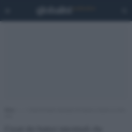
Home
>
.
>
Creati dei batteri intestinali che battono il tumore al colon-
retto
Creati dei batteri intestinali che