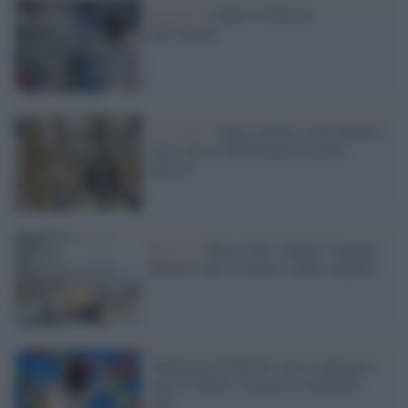
Scienza /
Colpire il batterio
dall’interno
Lo studio /
Ogni città ha i suoi batteri e
virus che la identificano in modo
univoco
Ricerca /
Micro-Val: i batteri "mangia
plastica" per riciclare i rifiuti organici
"Molecole di felicità" per sconfiggere
virus e batteri: la gioia ci rende più
sani