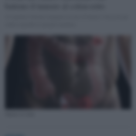
battono il tumore al colon-retto
Ai topolini è bastato mangiare un mix di batteri e broccoli per
vedere regredire la propria malattia.
Tumore al colon
globalist