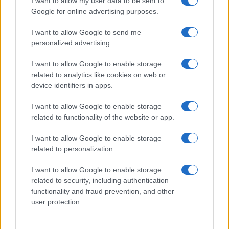
Globalsport
I want to allow my user data to be sent to
Google for online advertising purposes.
Prima Pagina
I want to allow Google to send me
personalized advertising.
Giornale dello
Chi siamo
I want to allow Google to enable storage
Spettacolo
related to analytics like cookies on web or
Contributors
device identifiers in apps.
Wondernet
Facebook
I want to allow Google to enable storage
Giuliana Sgrena
related to functionality of the website or app.
Twitter
I want to allow Google to enable storage
Google News
related to personalization.
Mastodon
I want to allow Google to enable storage
related to security, including authentication
Cookie Policy
functionality and fraud prevention, and other
user protection.
Preferenze Privacy