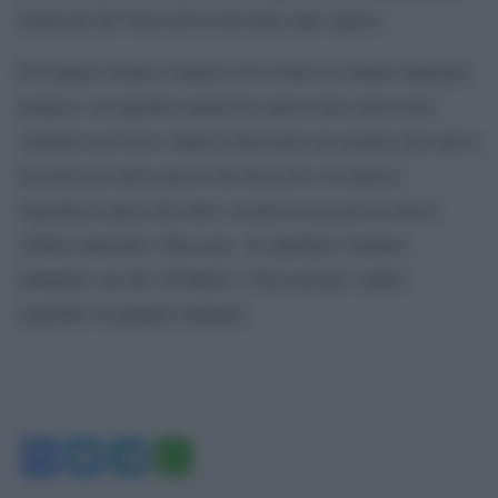
molecola dei broccoli in un’arma anti-cancro.
Poi hanno testato i batteri così creati su cellule tumorali
umane e su topolini malati di cancro del colon-retto
vedendo così che i batteri rilasciano un enzima che attiva
la molecola anti-cancro dei broccoli e il tumore
regredisce quasi del tutto, in più la crescita di nuove
cellule tumorali è bloccata. Ai topolini è bastato
mangiare un mix di batteri e broccoli per vedere
regredire la propria malattia.
Facebook
Twitter
Telegram
WhatsApp