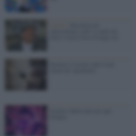
Cagliari /
Microbiota dei
supercentenari sardi: lo studio dei
batteri svelerà l'elisir di lunga vita
Inventato il vaccino contro il più
temuto dei superbatteri
Scoperta: batteri unici per ogni
famiglia