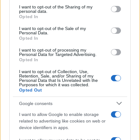
Il medagliere /
Europei di nuoto: Pellecani guida una super
on the IAB’s List of Downstream Participants that may further
I want to opt-out of the Sharing of my
Italia
disclose it to other third parties.
personal data.
Opted In
Please note that this website/app uses one or more Google
services and may gather and store information including but
I want to opt-out of the Sale of my
Personal Data.
not limited to your visit or usage behaviour. You may click to
Opted In
grant or deny consent to Google and its third-party tags to
use your data for below specified purposes in below Google
I want to opt-out of processing my
consent section.
Personal Data for Targeted Advertising.
Opted In
I want to opt-out of Collection, Use,
Retention, Sale, and/or Sharing of my
Personal Data that Is Unrelated with the
Purposes for which it was collected.
Opted Out
Syndication
Culture
Google consents
Salute
Globalist
I want to allow Google to enable storage
related to advertising like cookies on web or
Megachip
Globalscience
device identifiers in apps.
GiULia