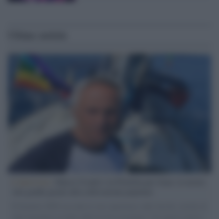
Ultime notizie
L'intervista /
Marco Croatti e la Flottilla per Gaza: le nostre
vele gonfie grazie alla sollevazione popolare
Il Senatore M5S racconta la sua esperienza sulle barche cariche di
aiuti umanitari assalite dall'esercito israeliano. Una guerra atroce,