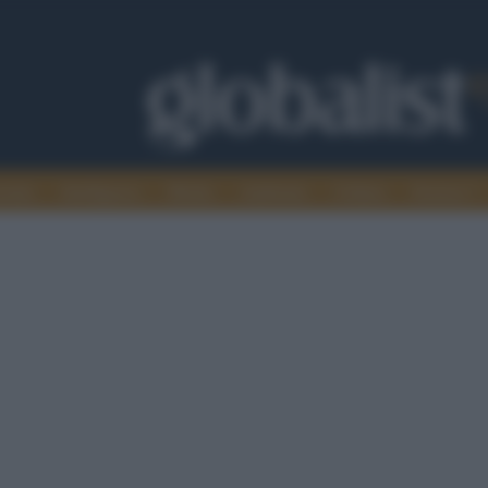
omia
Intelligence
Media
Ambiente
Cultura
Scienza