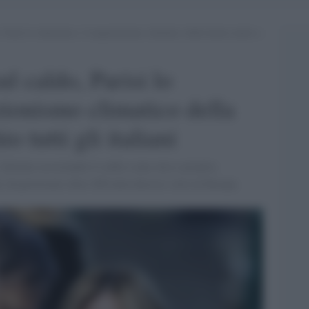
 Parisi lo demolisce: il negazionismo climatico della destra mette a
l caldo, Parisi lo
zionismo climatico della
o tutti gli italiani
allarme associando il caldo a una vera e propria
i, ha provocato oltre 200 mila decessi solo in Europa.