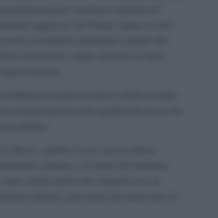
deregolamentazione venatoria contenuta del
entemente approvato dal Senato, hanno avviato
governo di politiche ambientali contrarie allo
della Costituzione, infatti, prescrive la tutela
 degli ecosistemi.
e di Bilancio ha previsto fino al 2028 un taglio
ti al miglioramento della qualità dell’aria in Val
 di cittadini.
La Russa, sarebbe il caso che gli elettori
biamento climatico e la tutela dell’ambiente
i tanto odiati radical chic disquisiscono in
problemi urgenti e gravissimi che minacciano la