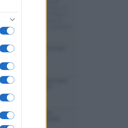
e cariche di aiuti umanitari assalite
sercito israeliano. Una guerra atroce, il
ivo di disumanizzazione delle vittime, il
ismo del governo italiano e degli altri
ei, il ritorno al colonialismo. L'importanza
ovimenti.
Aviv /
La “vittoria totale” di Israele
fica una guerra senza fine
elo /
La vita si intreccia con le paure
il giorno succede alla notte
operta /
Oplontis, le vittime
eruzione del Vesuvio furono più
rose del previsto