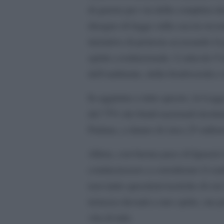
di guerra per via della completa 
disegno di legge sulla caccia rec
iniziative di protesta accusando il 
spirito costituzionale. L’articolo 9 
dell’ambiente, della biodiversità e
In aggiunta a tutto questo, la Legg
del 75% dei fondi nazionali destina
Padana, a danno di circa 25 milioni
Allora, con buona pace di Ignazio 
cominciassero a considerare il cam
non tanto questioni teoriche di cui 
terrazza davanti a uno spritz, ma 
vita di tutti.