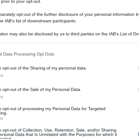
emare le vene ai polsi, se si pensa che a
 prior to your opt-out.
e del bar sotto casa dopo il tramonto, ma la
rately opt-out of the further disclosure of your personal information by
he IAB’s list of downstream participants.
tion may also be disclosed by us to third parties on the IAB’s List of 
ei giornalisti a margine dell’evento “Energia,
Ulti
 that may further disclose it to other third parties.
Alleanza Verdi-Sinistra, ha liquidato La Russa
 that this website/app uses one or more Google services and may gath
il tragico: “Ci si può abituare al caldo? Sì, se uno
l Data Processing Opt Outs
including but not limited to your visit or usage behaviour. You may click 
i terra, non sente tanto caldo”.
 to Google and its third-party tags to use your data for below specifi
o opt-out of the Sharing of my personal data.
ogle consent section.
In
 l’OMS ha lanciato l’allarme associando il
za sanitaria che, negli ultimi anni, ha provocato
o opt-out of the Sale of my Personal Data.
In
pa. Dati alla mano, soltanto nel 2024 le vittime
to opt-out of processing my Personal Data for Targeted
L'int
ing.
Gaza:
In
solle
i conosca. Non il presidente del senato
o opt-out of Collection, Use, Retention, Sale, and/or Sharing
Il Se
ersonal Data that Is Unrelated with the Purposes for which it
lected.