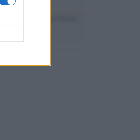
dagliere /
Europei di nuoto: Pellecani
 una super Italia