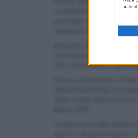
In realtà, tutte le estreme destre 
authenti
riscaldamento globale, da Trump a
preoccupare enormemente tutti i cit
sempre più a rischio.
Basti citare l’ineffabile trovata di
cioè il ritorno al nucleare, peraltr
1987 e in uno del 2011, che Giorgi
Come se ciò non bastasse, il minis
Gilberto Pichetto Fratin, ha comuni
Marine Protette, Parchi Nazionali e
Bilancio 2026.
Le organizzazioni Blue Marine Foun
Marevivo, Mountain Wilderness, Pr