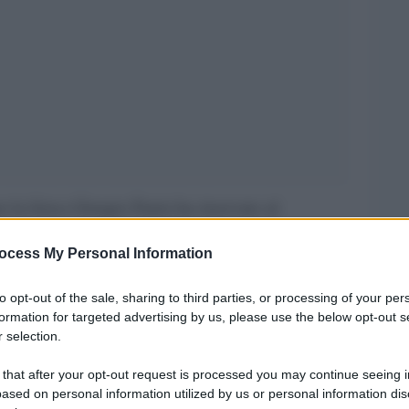
 la fisica Giorgio Parisi ha riservato al
ussa è emblematica del livello di elaborazione
ocess My Personal Information
appresentanti della classe dirigente meloniana.
to opt-out of the sale, sharing to third parties, or processing of your per
di dire la sua sul cambiamento climatico e con la
formation for targeted advertising by us, please use the below opt-out s
sempre lo contraddistingue aveva sentenziato “Ci
 selection.
n vuol dire che moriremo”.
 that after your opt-out request is processed you may continue seeing i
ased on personal information utilized by us or personal information dis