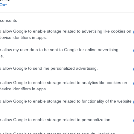
barch
Out
dall'e
 che l’innalzamento delle temperature comporta
tentat
, perfino sulle reti elettriche. Già, perché il
servil
consents
europ
 il surriscaldamento dei cavi elettrici, infatti si
o allow Google to enable storage related to advertising like cookies on
dei m
evice identifiers in apps.
nterruzioni di corrente a Torino, a Bergamo, in
 Jesolo e a Pescara, dove sono state interrotte le
Tel 
o allow my user data to be sent to Google for online advertising
signi
s.
que fognarie. A Napoli, blackout ripetuti hanno
disporre lo smart working per i dipendenti delle
to allow Google to send me personalized advertising.
o allow Google to enable storage related to analytics like cookies on
Vang
evice identifiers in apps.
come 
i in generale non muoiono, ma appunto ai
mpossessa dell’Europa, la situazione è ben
o allow Google to enable storage related to functionality of the website
 letto un solo articolo serio relativo al
La sc
o allow Google to enable storage related to personalization.
dell’
nume
o allow Google to enable storage related to security, including