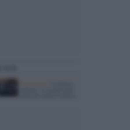
i anche
Ragionamenti /
Le dittature
moderne e le raccapriccianti
parole del senatore La Russa