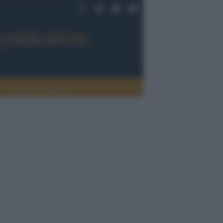
Sport
Tendenze