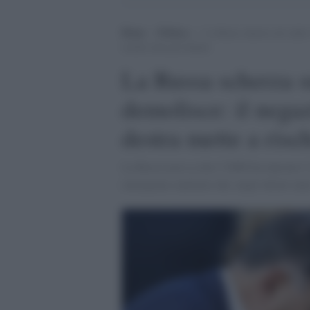
Home
>
Politica
>
La Russa scherza sul caldo,
rischio tutti gli italiani
La Russa scherza su
demolisce: il nega
destra mette a rischi
La Russa non sa che l’OMS ha lanciato l’
emergenza sanitaria che, negli ultimi ann