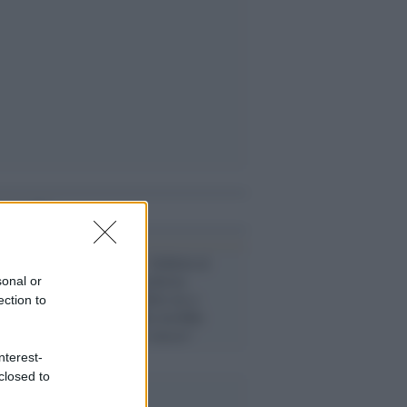
i anche
Democratici /
Schlein al
prevertice socialista:
sonal or
"Sanchez ha detto no a
ection to
Trump, Meloni avrebbe
dovuto fare lo stesso"
nterest-
closed to