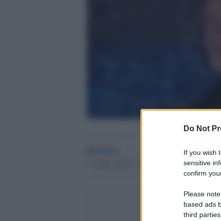
Do Not Pr
globalist
If you wish 
5 Giugno 2026 - 19.51
sensitive in
confirm your
Please note
based ads b
third parties