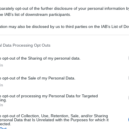
rately opt-out of the further disclosure of your personal information by
he IAB’s list of downstream participants.
tion may also be disclosed by us to third parties on the IAB’s List of 
 that may further disclose it to other third parties.
 that this website/app uses one or more Google services and may gath
l Data Processing Opt Outs
including but not limited to your visit or usage behaviour. You may click 
 to Google and its third-party tags to use your data for below specifi
o opt-out of the Sharing of my personal data.
ogle consent section.
In
ale torna al centro del confronto nel
l Partito Democratico, Elly Schlein, prende – per
o opt-out of the Sale of my Personal Data.
ciata dagli alleati.
In
to opt-out of processing my Personal Data for Targeted
nvegno nazionale dei Giovani Imprenditori di
ing.
In
che «la patrimoniale non è tra le cose già
o opt-out of Collection, Use, Retention, Sale, and/or Sharing
anza progressista. Come ho detto sempre, ne
ersonal Data that Is Unrelated with the Purposes for which it
lected.
condivise».
Out