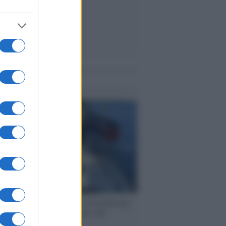
me notizie
ervista /
Marco Croatti e la Flottilla per
 le nostre vele gonfie grazie alla
vazione popolare