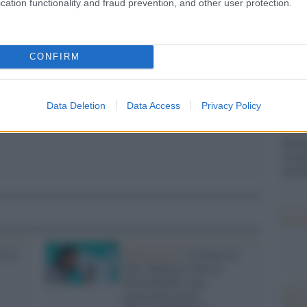
cation functionality and fraud prevention, and other user protection.
Il Se
uraccia del "campo minato"
barch
dall'e
CONFIRM
tentat
servil
europ
dei m
Data Deletion
Data Access
Privacy Policy
Perch
famig
tecno
Il co
, la
Democratici /
La forza di
Elly Schlein è stata la
discontinuità, non
rassicurare pezzi
Tel 