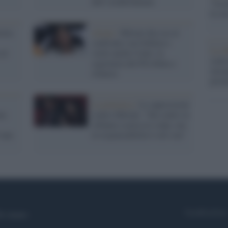
dell’establishment
"Isra
la su
oria
Atreju /
Meloni dice no al
confronto con Schlein e
La ri
 al
vuole anche Conte: la
centr
segretaria del Pd rifiuta e
europ
rilancia
prim
La polemica /
Le opposizioni
ea
contro Meloni: "Sui centri in
Albania scarica le colpe, ma
 una
la responsabilità è solo sua"
Syndication
i siamo