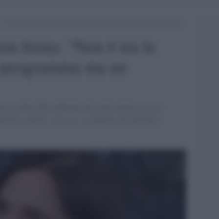
a: “Non è tra le cose condivise dal programma ma ne discuteremo”
in frena: "Non è tra le
l programma ma ne
a al centro del confronto nel centrosinistra, ma la
chlein, prende - per ora - le distanze da un'ipotesi