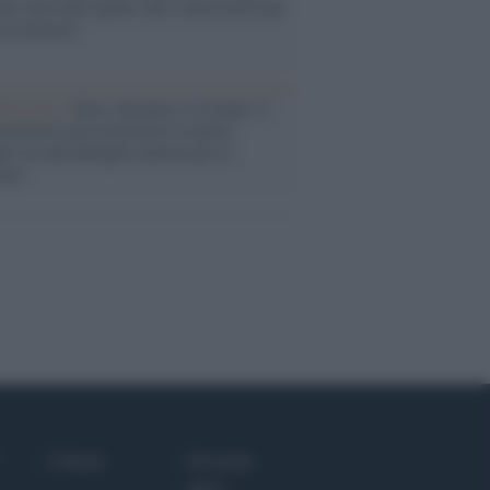
ele farà tutto quello che è necessario per
a sicurezza"
flessione /
Pace, disarmo e Ucraina: il
osinistra non trasformi il riarmo
eo in una battaglia interna per le
arie
Culture
Giornale
dello