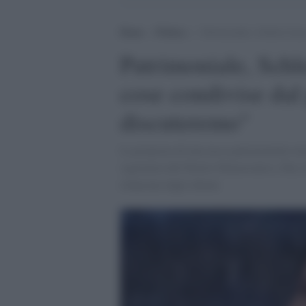
Home
>
Politica
>
Patrimoniale, Schlein fren
Patrimoniale, Schle
cose condivise da
discuteremo"
La proposta di una tassa patrimoniale torn
segretaria del Partito Democratico, Elly S
rilanciata dagli alleati.