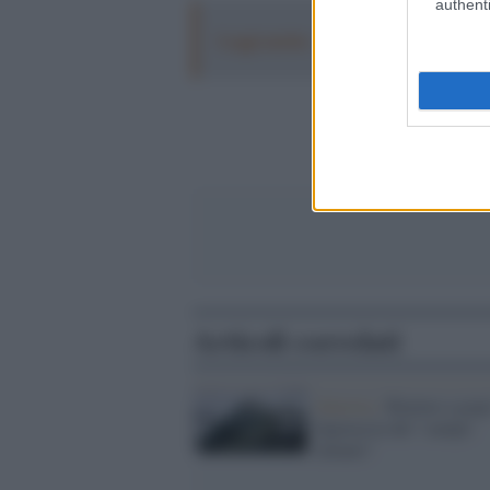
authenti
Leggi anche:
Riarmo a gogò, la fig
Articoli correlati
Sinistra /
Riarmo a gogò
figuraccia del "campo
minato"