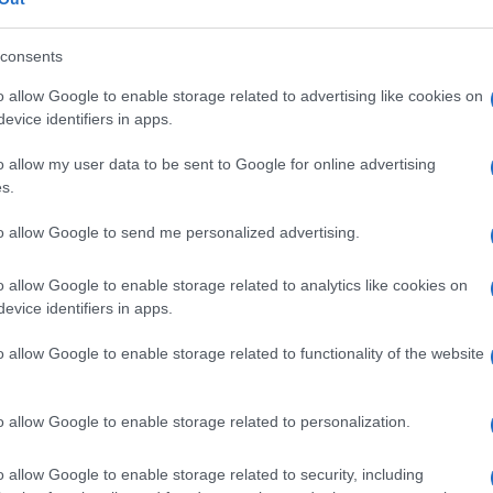
o poche ore dopo quelle del segretario di
consents
i, che aveva difeso la proposta sostenendo che
o allow Google to enable storage related to advertising like cookies on
re i ricchi».
evice identifiers in apps.
nfronto tra le forze del campo progressista in
o allow my user data to be sent to Google for online advertising
Ulti
s.
ali. Se Sinistra Italiana e altri settori della
tassazione dei grandi patrimoni, il Partito
to allow Google to send me personalized advertising.
e una bandiera politica comune, segnalando che
o allow Google to enable storage related to analytics like cookies on
sizione condivisa all’interno della coalizione.
evice identifiers in apps.
o allow Google to enable storage related to functionality of the website
o allow Google to enable storage related to personalization.
pp
L'int
Gaza:
o allow Google to enable storage related to security, including
solle