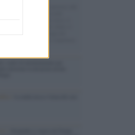
natore M5S racconta la sua esperienza sulle
e cariche di aiuti umanitari assalite
sercito israeliano. Una guerra atroce, il
ivo di disumanizzazione delle vittime, il
ismo del governo italiano e degli altri
ei, il ritorno al colonialismo. L'importanza
ovimenti.
é i centri di intrattenimento per
lie investono in attrazioni ad alta
logia
nflitto /
La mafia russa e l'arma del caos
Aviv /
Netanyahu si smarca da Trump: