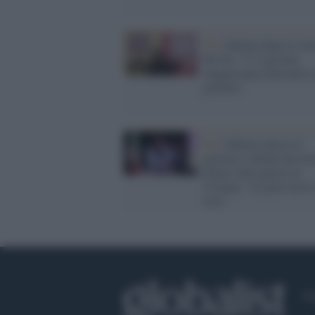
Pd /
Schlein dopo la vitt
del No: "C’è già una
maggioranza alternativa
governo"
Pd /
Schlein attacca il
governo e chiede una lin
chiara sulla guerra in
Ucraina: "La pace non è
resa"
Ch