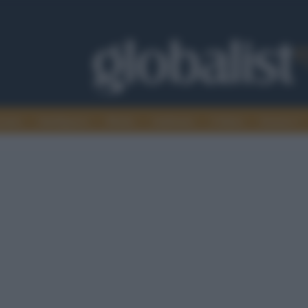
omia
Intelligence
Media
Ambiente
Cultura
Scienza