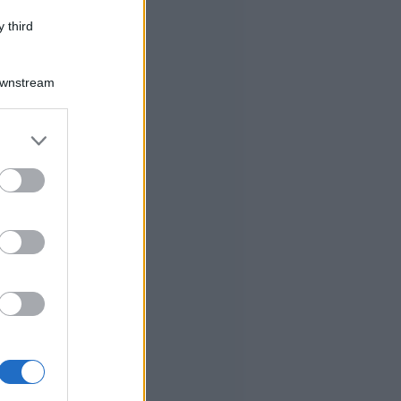
 third
Downstream
er and store
to grant or
ed purposes