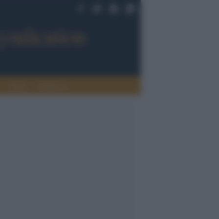
Sport
Tendenze