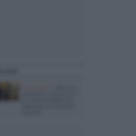
i anche
Estrema Destra /
Meloni: la
solidarietà si concede a chi
ha rispetto del popolo che
rappresenta e lei non lo ha
rispettato