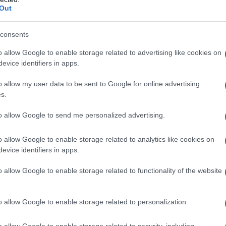
introdotto il concetto di “presunzione di
Out
Il Se
barch
dall'e
consents
ta è applicabile a chiunque, che si tratti di
tentat
o allow Google to enable storage related to advertising like cookies on
servil
llo zaino ad esempio un coltellino svizzero, o
evice identifiers in apps.
europ
nti ma abbia scontato la pena e sia dunque
dei m
o allow my user data to be sent to Google for online advertising
ede l’articolo 178 del codice penale.
s.
Perch
libertà costituzionali sull’altare dell’ordine
famig
to allow Google to send me personalized advertising.
tecno
atica, anticostituzionale e illiberale: è negli
o allow Google to enable storage related to analytics like cookies on
 i cittadini subiscono violazioni dei loro diritti
evice identifiers in apps.
Il co
 già scontate, o precedenti segnalazioni.
o allow Google to enable storage related to functionality of the website
ta dall’Ungheria di Viktor Orbán di lesioni
nazisti durante una manifestazione, Budapest in
o allow Google to enable storage related to personalization.
e come il processo sarebbe privo di garanzie per
Tel 
o allow Google to enable storage related to security, including