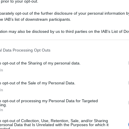
 prior to your opt-out.
o proceduto a una vera e propria perquisizione.
rately opt-out of the further disclosure of your personal information by
 da aggiungere.
he IAB’s list of downstream participants.
tion may also be disclosed by us to third parties on the IAB’s List of 
rovato a febbraio consente appunto di controllare
 that may further disclose it to other third parties.
stura per 12 ore persone ritenute sospette, prima
Ulti
 that this website/app uses one or more Google services and may gath
l Data Processing Opt Outs
ondizioni che limitano queste azioni sono
including but not limited to your visit or usage behaviour. You may click 
 to Google and its third-party tags to use your data for below specifi
i oggetti atti a offendere, o precedenti specifici
o opt-out of the Sharing of my personal data.
ogle consent section.
In
o opt-out of the Sale of my Personal Data.
In
no Mattei ma nel Mediterraneo non conta nulla: Ceuta
to opt-out of processing my Personal Data for Targeted
ing.
In
L'int
pus
, all’Illuminismo e all’articolo 27 della
Gaza:
o opt-out of Collection, Use, Retention, Sale, and/or Sharing
ersonal Data that Is Unrelated with the Purposes for which it
solle
lected.