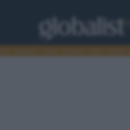
omia
Intelligence
Media
Ambiente
Cultura
Scienza