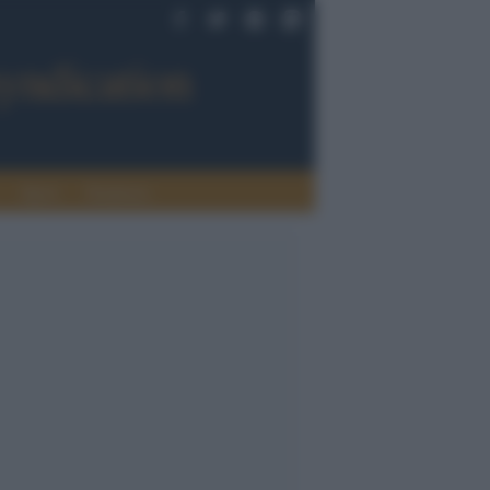
Sport
Tendenze