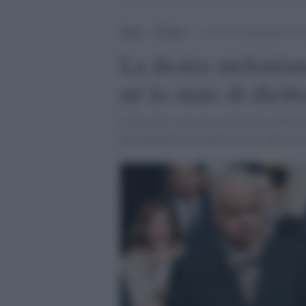
Home
>
Politica
>
La destra meloniana non ama
La destra melonian
né lo stato di diritt
L’idea che si possano sacrificare le libert
profondamente antidemocratica, anticostit