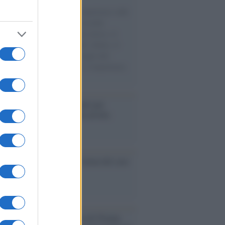
natore M5S racconta la sua esperienza sulle
e cariche di aiuti umanitari assalite
sercito israeliano. Una guerra atroce, il
ivo di disumanizzazione delle vittime, il
ismo del governo italiano e degli altri
ei, il ritorno al colonialismo. L'importanza
ovimenti.
é i centri di intrattenimento per
lie investono in attrazioni ad alta
logia
nflitto /
La mafia russa e l'arma del caos
Aviv /
Netanyahu si smarca da Trump: