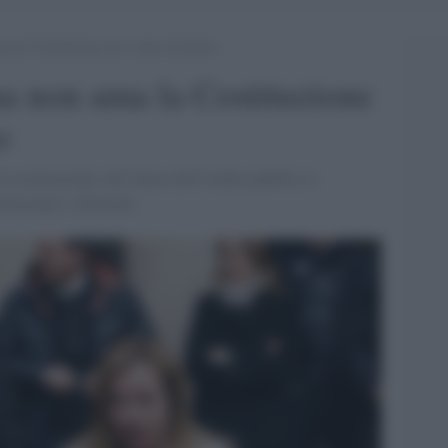
 la Costituzione né lo stato di diritto
a non ama la Costituzione
o
à costituzionali sull’altare dell’ordine pubblico è
uzionale e illiberale