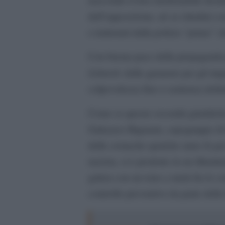
dell’opposizione, né ai cittadini c
e trattenuti dalla polizia “prima” 
Con buona pace della propaganda pe
leitmotiv
delle garanzie per gli imp
colpevolezza fino a sentenza defin
Come se queste oscenità giuridiche
Galeazzo Bignami, capogruppo di Fr
delle cronache qualche anno fa per 
nazista, si è prodotto in un illumi
galera con un tono a metà fra lo sc
controllo preventivo da parte delle