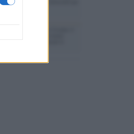
ele farà tutto quello che è necessario per
a sicurezza"
flessione /
Pace, disarmo e Ucraina: il
osinistra non trasformi il riarmo
eo in una battaglia interna per le
arie