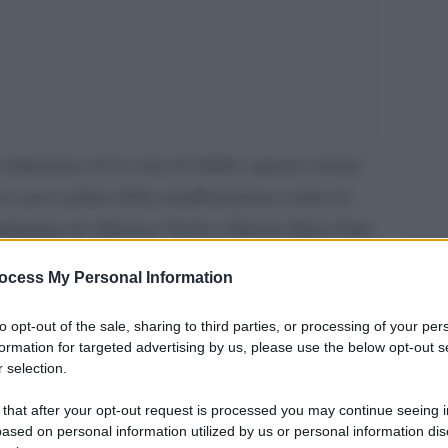
tituzione né lo stato di diritto, questo oramai
o, poco prima della manifestazione contro le
putata di Alleanza Verdi e Sinistra Ilaria Salis
che si è incomodata a raggiungerla in albergo, pare
ocess My Personal Information
to opt-out of the sale, sharing to third parties, or processing of your per
e da un atto palesemente volto a intimidire Salis
formation for targeted advertising by us, please use the below opt-out s
onali, la questura ha emanato una nota per gettare
 selection.
niziativa non aveva a che fare con il neonato
 that after your opt-out request is processed you may continue seeing i
ased on personal information utilized by us or personal information dis
rodotto dall’ultimo decreto sicurezza e che –