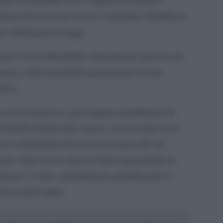
omuni che possono essere controllati, identificati
che infrangano la legge.
r il sì al referendum, interamente giocata sul
utati e dell’inviolabile presunzione di non
itiva.
 non bastassero, quel fulgido intellettuale di
atelli d’Italia alla camera, assurto agli onori
le celeberrime foto in cui era travestito da
nante video in cui attacca Salis augurandole la
herno e l’odio, naturalmente giustificando il
 forze dell’ordine.