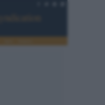
Sport
Tendenze