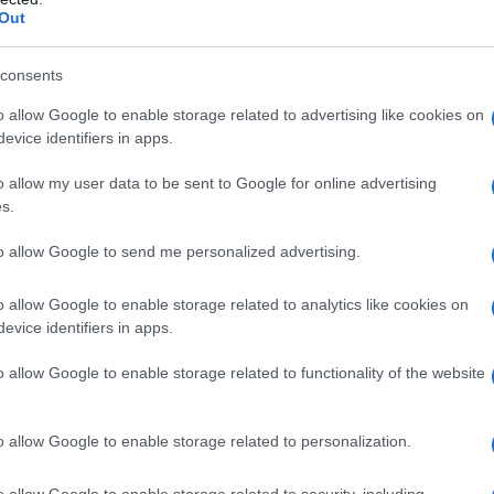
Out
Il Se
barch
po spesso sottovalutato, dell’associazionismo. Per
dall'e
consents
ntato una vera palestra di cittadinanza. Non un
tentat
o allow Google to enable storage related to advertising like cookies on
servil
n percorso di formazione umana e civile. Chi ha
evice identifiers in apps.
europ
nze associative nella propria giovinezza sa
dei m
o allow my user data to be sent to Google for online advertising
cidere nella crescita delle persone: si imparava
s.
Cisg
abilità condivisa.
dal c
to allow Google to send me personalized advertising.
giorn
o allow Google to enable storage related to analytics like cookies on
 ad esistere, spesso con grande generosità e
evice identifiers in apps.
Gior
colon
o allow Google to enable storage related to functionality of the website
ro valore educativo e civile. Eppure, proprio
dell'
o allow Google to enable storage related to personalization.
ll’isolamento e dalla solitudine che troppo
Lo sc
o allow Google to enable storage related to security, including