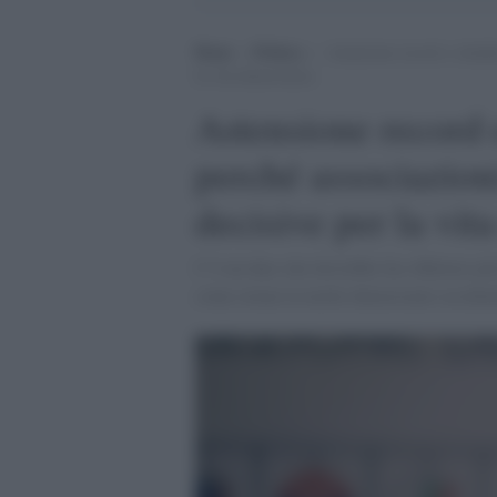
Home
>
Politica
>
Astensione record e cittadi
la vita democratica
Astensione record e
perché associazion
decisive per la vit
C’è un dato che dovrebbe far riflettere più
come ormai in molte democrazie occidental