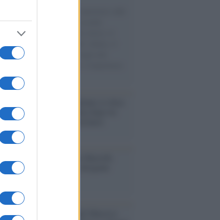
natore M5S racconta la sua esperienza sulle
e cariche di aiuti umanitari assalite
sercito israeliano. Una guerra atroce, il
ivo di disumanizzazione delle vittime, il
ismo del governo italiano e degli altri
ei, il ritorno al colonialismo. L'importanza
ovimenti.
iordania /
L’esercito israeliano si ritira
ampo profughi di Qalandiya dopo tre
i di violenze contro i palestinesi
nalismo /
Addio a Stefano Marcelli,
na della Rai di Firenze e dirigente
Usigrai
enario /
Ceuta, l’ombra del Marocco