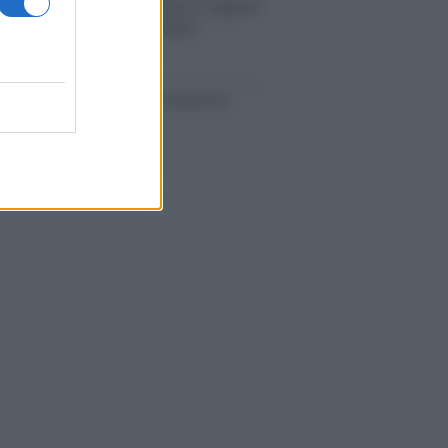
assalto mentre Trump rafforza i rapporti
abat e trama contro la Spagna
ta /
L'8 agosto, quando la memoria
bbe insegnarci qualcosa