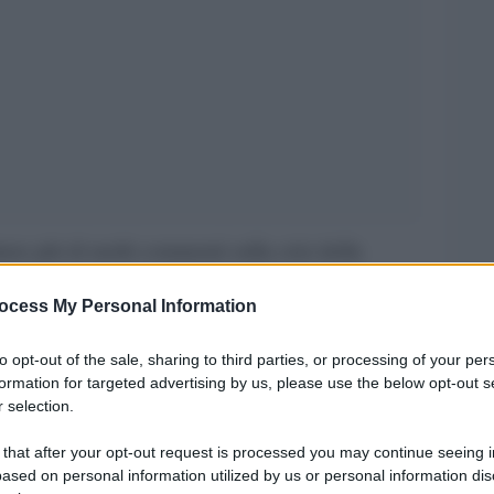
tere più di molti commenti sulla crisi della
molte democrazie occidentali, il primo “partito” è
ocess My Personal Information
stensione è diventata la forza numericamente più
to un segnale di disaffezione elettorale, ma il
to opt-out of the sale, sharing to third parties, or processing of your per
formation for targeted advertising by us, please use the below opt-out s
: una distanza crescente tra cittadini e
 selection.
senso di spaesamento che attraversa la nostra
 that after your opt-out request is processed you may continue seeing i
ased on personal information utilized by us or personal information dis