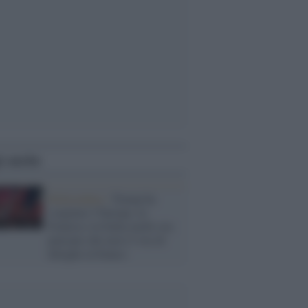
i anche
Referendum /
Trump ha
svegliato l’Europa: in
Francia e in Italia molti ora
pensano che non è l’ora di
deleghe in bianco