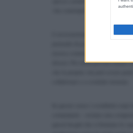
spesso caratterizzano la
authenti
vita contemporanea.
L’associazionismo è prima di tutt
pretende di possedere tutte le risp
ricerca comune, l’ascolto reciproco
diversi. Per molti giovani entrare 
che la propria vita può essere pa
collaborare e a costruire insieme.
In questo senso i cosiddetti corpi
comunitarie – restano una compone
questi luoghi che si formano le cap