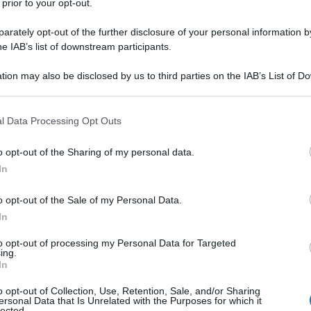
 prior to your opt-out.
rately opt-out of the further disclosure of your personal information by
nto dalle difficoltà della politica. È alimentato
he IAB’s list of downstream participants.
e segnato da tensioni, conflitti e mutamenti
tion may also be disclosed by us to third parties on the IAB’s List of 
ientarsi nel presente. Le grandi democrazie
 that may further disclose it to other third parties.
e nel definire una direzione comune, e in questa
Ulti
 that this website/app uses one or more Google services and may gath
dini – e in particolare dei giovani – a
l Data Processing Opt Outs
including but not limited to your visit or usage behaviour. You may click 
ondiviso.
 to Google and its third-party tags to use your data for below specifi
o opt-out of the Sharing of my personal data.
ogle consent section.
In
 allora necessario tornare a interrogarsi su ciò
o opt-out of the Sale of my Personal Data.
In
atica. Non bastano le regole istituzionali né i
to opt-out of processing my Personal Data for Targeted
La democrazia vive soprattutto nelle esperienze
ing.
In
ghi in cui le persone imparano a incontrarsi, a
L'int
 un destino comune.
Gaza:
o opt-out of Collection, Use, Retention, Sale, and/or Sharing
ersonal Data that Is Unrelated with the Purposes for which it
solle
lected.