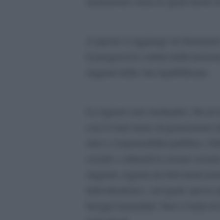
mediazione senza le quali anche le 
A questo si aggiunge un fenomeno 
la progressiva caduta della tensione
stagioni della vita repubblicana.
Le ragioni sono molteplici. Da un 
con il venir meno di generazioni c
etica e responsabilità pubblica. Da
sociali e culturali.La nostra socie
stagione segnata da forti motivazion
individualistico, nel quale spesso p
bisogni immediati. Non si tratta di 