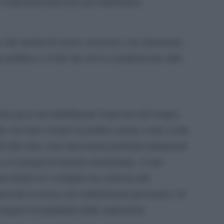
istituzioni finiscono per indebolirsi.
che merita di essere osservato con attenzione:
 politica e civile che aveva caratterizzato altre
lato pesa inevitabilmente il passare del tempo,
he avevano vissuto la politica anche come scelta
ll’altro lato sono intervenuti profondi mutamenti
tà si è progressivamente trasformata. A una
i ideali si è sostituito un contesto più
revale la ricerca di soddisfazioni personali e di
negare la legittimità delle aspirazioni