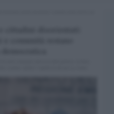
ni disorientati: perché associazioni e comunità restano decisive per
 cittadini disorientati:
i e comunità restano
a democratica
 di molti commenti sulla crisi della politica: in Italia,
i, il primo “partito” è quello di chi non va a votare.