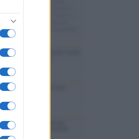
e cariche di aiuti umanitari assalite
sercito israeliano. Una guerra atroce, il
ivo di disumanizzazione delle vittime, il
ismo del governo italiano e degli altri
ei, il ritorno al colonialismo. L'importanza
ovimenti.
tto /
Addio a Francesco Guccini, il poeta
 canzone d’autore italiana
iversario /
90 anni di Yves Saint
nt, tra moda e scandali
é i centri di intrattenimento per
lie investono in attrazioni ad alta
logia