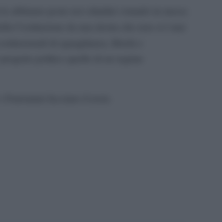
i le abbiamo poste noi cittadini votando in massa
della Costituzione da una destra che non si è mai
ostituzionali di eguaglianza, libertà e
progetto politico quello di un regime
 Fratoianni facciano il resto.
pp