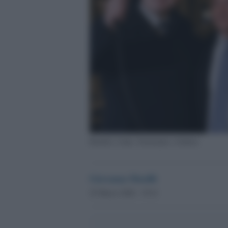
Bonelli, Conte, Fratoianni e Schlein
Giovanna Musilli
25 Marzo 2026 - 19.41