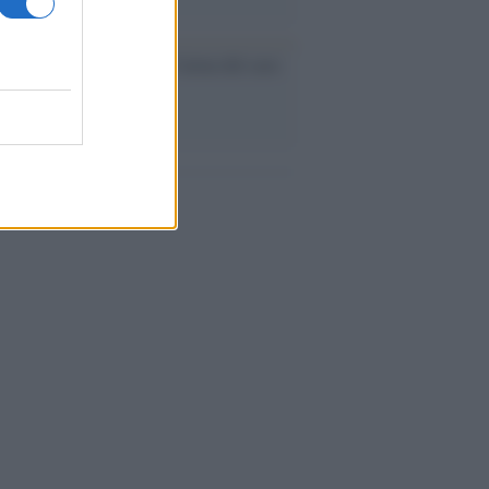
nflitto /
La mafia russa e l'arma del caos