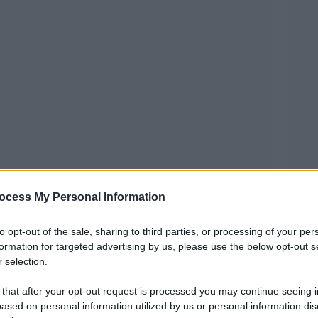
Elly Schlein lo scettro della vittoria al
ocess My Personal Information
 fatto del suo meglio, soprattutto tenendo conto
to opt-out of the sale, sharing to third parties, or processing of your per
vole alla riforma della giustizia, ma da qui a
formation for targeted advertising by us, please use the below opt-out s
 selection.
te del “no” ce ne corre.
 that after your opt-out request is processed you may continue seeing i
anto quanto Giuseppe Conte e Nicola Fratoianni.
ased on personal information utilized by us or personal information dis