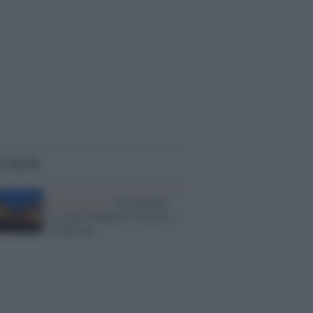
i anche
Referendum /
No pasarán!
Le belle bandiere tornano a
sventolare