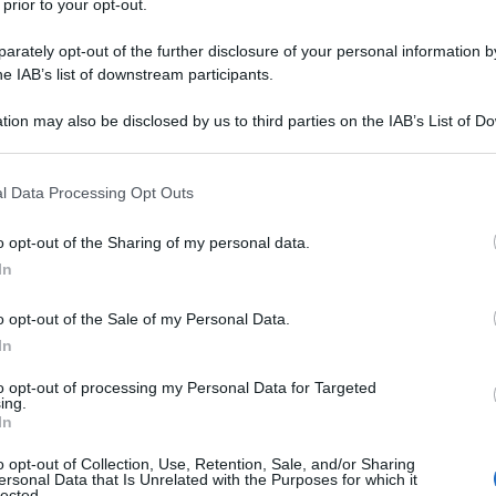
i questa tornata referendaria sono la società
 prior to your opt-out.
ani che si sono impegnati nella campagna
rately opt-out of the further disclosure of your personal information by
ornalisti che si sono prodigati nello spiegare le
he IAB’s list of downstream participants.
 iniziative sul territorio, e infine quei
tion may also be disclosed by us to third parties on the IAB’s List of 
Ulti
 che ci hanno messo la faccia, come Nicola
 that may further disclose it to other third parties.
illo Davigo, Gustavo Zagrebelski, Tomaso
 that this website/app uses one or more Google services and may gath
l Data Processing Opt Outs
including but not limited to your visit or usage behaviour. You may click 
 to Google and its third-party tags to use your data for below specifi
o opt-out of the Sharing of my personal data.
ogle consent section.
esattamente un fronte politico coeso e
In
rale unitaria, coerente e capillare.
o opt-out of the Sale of my Personal Data.
In
hiaramente che la maggioranza degli elettori
to opt-out of processing my Personal Data for Targeted
ma destra, il che significa che i partiti di
L'int
ing.
Gaza:
In
rminata di fronte a sé.
solle
o opt-out of Collection, Use, Retention, Sale, and/or Sharing
Il Se
ersonal Data that Is Unrelated with the Purposes for which it
litato tutti i cittadini anti-meloniani di questo
lected.