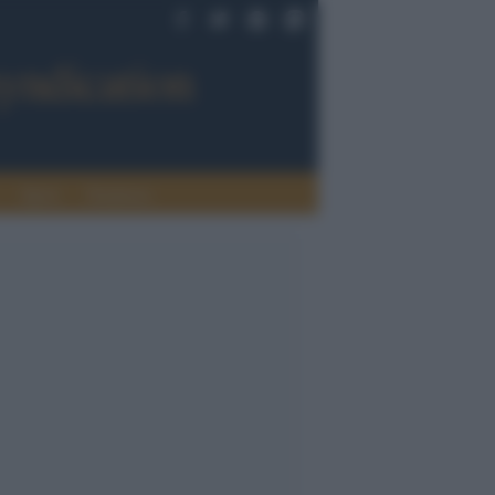
Sport
Tendenze