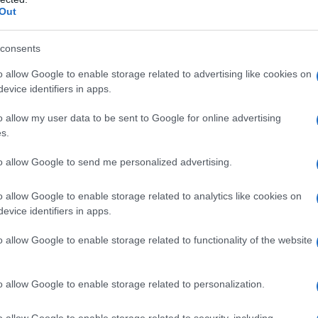
barch
Out
ni politiche avevano scelto l’astensione. I voti
dall'e
tentat
iù o meno quelli che la coalizione di destra
servil
consents
 Viceversa, i voti del no – circa 15 milioni –
europ
o allow Google to enable storage related to advertising like cookies on
dei m
 partiti di opposizione.
evice identifiers in apps.
o recuperando i voti dell’astensionismo
Il lu
o allow my user data to be sent to Google for online advertising
della
s.
a Meloni nel 2027. E per farlo, dovranno
 programma chiaro e decisamente progressista.
to allow Google to send me personalized advertising.
re sono i più esigenti, quelli che mal
o allow Google to enable storage related to analytics like cookies on
L'ann
evice identifiers in apps.
Laure
il PD, che non ammettono intese con forze
tendono posizioni nette di condanna alla guerra
o allow Google to enable storage related to functionality of the website
al trumpismo e al riarmo europeo. Sono persone
Perch
o allow Google to enable storage related to personalization.
moderati, convinte che solo investendo sul welfare,
famig
tecno
ani si possano salvare la tenuta sociale e la
o allow Google to enable storage related to security, including