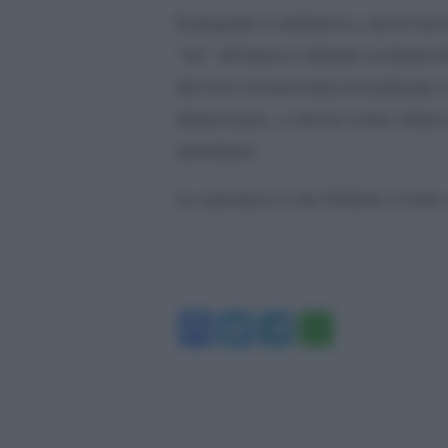
Il progetto è ambizioso, ma le bas
“no” all’attacco sferrato ai danni 
davvero riconosciuta nei principi c
democrazia, e che ha come chiaro 
autoritario.
La speranza è che Schlein, Conte e
Facebook
Twitter
Telegram
WhatsA