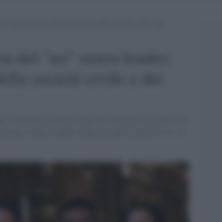
” senza leader: decisiva la spinta della società civile e dei
ia del "no" senza leader:
ella società civile e dei
io, soprattutto tenendo conto che metà del suo partito era
 da qui a farne la leader indiscussa del fronte del “no” ce