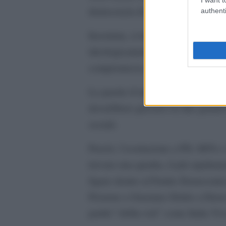
democrazia di questo paese.
authenti
Insomma, si tratta di cittadini talm
ideologicamente orientati che nel 
compromesso, non esiterebbero a ri
Le parole d’ordine di un fronte di
dovrebbero giocarsi su due grandi t
sociali.
Perciò, l’esortazione a PD, M5S e 
trovare una quadra, il più rapidam
figure dentro al Partito Democrati
Picierno a Graziano Delrio a Ettor
partiti “sfolla-voti” come Italia V