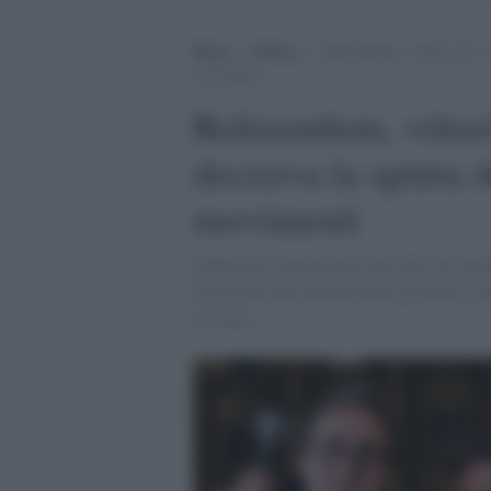
Home
>
Politica
>
Referendum, vittoria del “no
movimenti
Referendum, vittor
decisiva la spinta d
movimenti
Schlein ha sicuramente fatto del suo megl
favorevole alla riforma della giustizia, ma
ne corre.