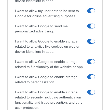
Globalscience
device identifiers in apps.
GiULia
Globalsport
I want to allow my user data to be sent to
Google for online advertising purposes.
Prima Pagina
I want to allow Google to send me
personalized advertising.
Giornale dello
Chi siamo
I want to allow Google to enable storage
Spettacolo
related to analytics like cookies on web or
Contributors
device identifiers in apps.
Wondernet
Facebook
I want to allow Google to enable storage
Giuliana Sgrena
related to functionality of the website or app.
Twitter
I want to allow Google to enable storage
Google News
related to personalization.
Mastodon
I want to allow Google to enable storage
related to security, including authentication
Cookie Policy
functionality and fraud prevention, and other
user protection.