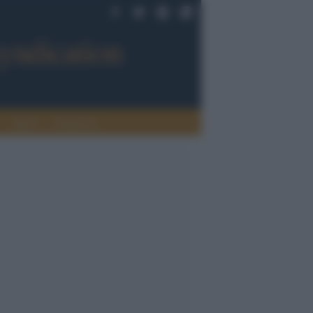
Sport
Tendenze