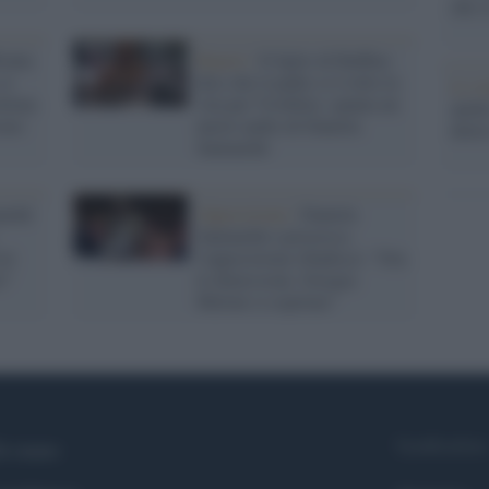
che s
ronta
Report /
Il figlio di Ruffino
si
dice che il padre si è tolto la
Lo st
ttima
vita per Visibilia: spunta un
anche
ismo
nuovo audio di Daniela
dietr
Santanché
anché
Opposizione /
Daniela
Santanché a processo,
osì
l'opposizione ribadisce: "Ora
i"
le dimissioni, Giorgia
Meloni si esprima"
Syndication
i siamo