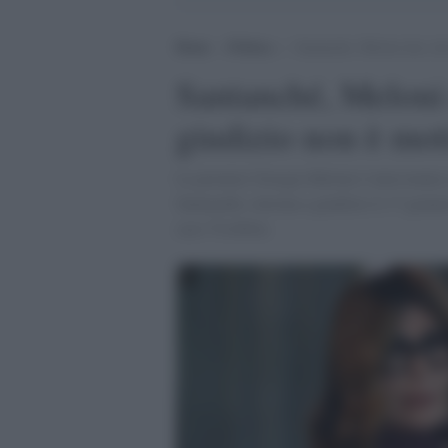
Home
>
Politica
>
Santanché, Meloni dice che
Santanché, Meloni d
giudizio non è mot
La premier Giorgia Meloni è intervenuta 
Santanchè, rinviata a giudizio il 17 genn
caso Visibilia