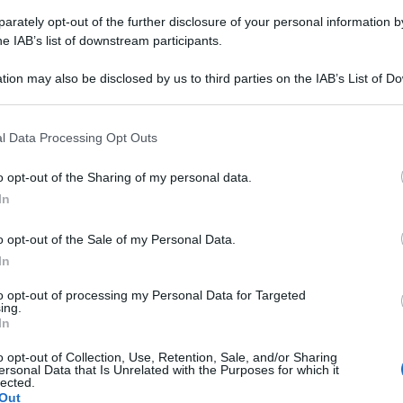
rately opt-out of the further disclosure of your personal information by
he IAB’s list of downstream participants.
tion may also be disclosed by us to third parties on the IAB’s List of 
 that may further disclose it to other third parties.
 that this website/app uses one or more Google services and may gath
l Data Processing Opt Outs
including but not limited to your visit or usage behaviour. You may click 
 to Google and its third-party tags to use your data for below specifi
o opt-out of the Sharing of my personal data.
ogle consent section.
ata del testo:
In
o opt-out of the Sale of my Personal Data.
enuta sul caso che coinvolge la ministra del
In
ta a giudizio il 17 gennaio scorso per false
to opt-out of processing my Personal Data for Targeted
del caso Visibilia, una delle società del gruppo
ing.
In
 ogni carica nel 2022.
o opt-out of Collection, Use, Retention, Sale, and/or Sharing
ersonal Data that Is Unrelated with the Purposes for which it
o a giudizio sia, di per sé, motivo di
lected.
Out