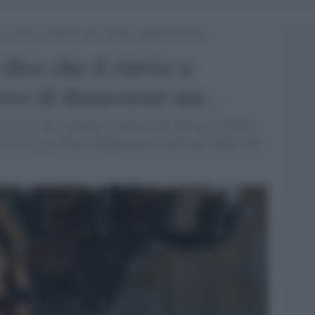
 il rinvio a giudizio non è motivo di dimissioni ma…
ice che il rinvio a
ivo di dimissioni ma...
sul caso che coinvolge la ministra del Turismo, Daniela
aio scorso per false comunicazioni sociali nell’ambito del