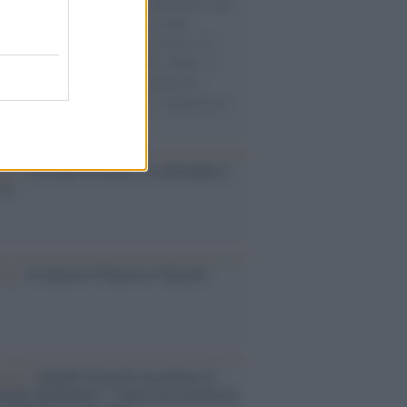
natore M5S racconta la sua esperienza sulle
e cariche di aiuti umanitari assalite
sercito israeliano. Una guerra atroce, il
ivo di disumanizzazione delle vittime, il
ismo del governo italiano e degli altri
ei, il ritorno al colonialismo. L'importanza
ovimenti.
esa /
Un estate di calcio: tra Mondiali e
e A
ca /
Al maestro Francesco Guccini
cordo /
Quando Guccini raccontava le
ache epafaniche": l'intervista all'artista