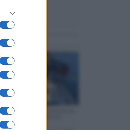
me notizie
ervista /
Marco Croatti e la Flottilla per
 le nostre vele gonfie grazie alla
vazione popolare