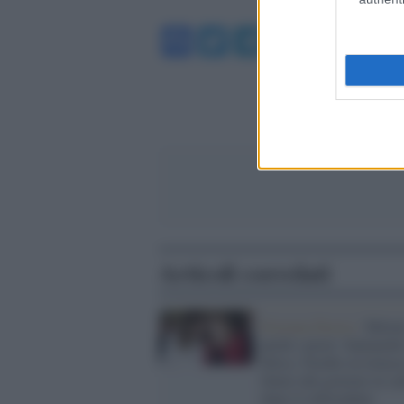
Facebook
Twitter
Telegram
WhatsA
Articoli correlati
Estrema Destra /
Melon
perde i pezzi: Santanché
bilico, Nordio in trincea
futuro del governo in sal
dopo il referendum