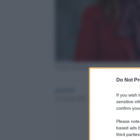
Daniela Santanché
Do Not Pr
globalist
If you wish 
25 Gennaio 2025 - 16.48
sensitive in
confirm your
Please note
based ads b
third parties