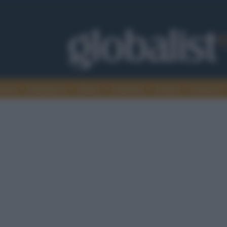
omia
Intelligence
Media
Ambiente
Cultura
Scienza