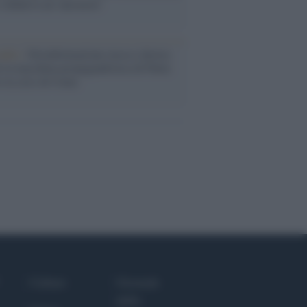
i definiva un 'narratore'
udio /
Disinformazione russa e destra:
 la macchina propagandistica di Putin
o la crisi di Ceuta
Culture
Giornale
dello