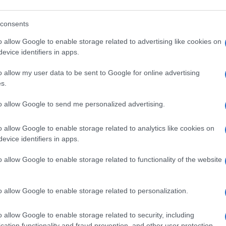
ministro Santanchè stia lavorando ottimamente.
 riguarda quanto questa vicenda possa incidere
consents
 è una decisione che va presa con lei e,
o allow Google to enable storage related to advertising like cookies on
ento, devo ammettere che non ho ancora le idee
evice identifiers in apps.
loni, parlando con i giornalisti a Gedda, durante
Ulti
o allow my user data to be sent to Google for online advertising
rigo Vespucci.
s.
to allow Google to send me personalized advertising.
ultimi giorni ho letto ricostruzioni infondate.
 possa aver contribuito ad alimentarle, ma voglio
o allow Google to enable storage related to analytics like cookies on
evice identifiers in apps.
 di ferro, preoccupazione o imbarazzo che mi
del Consiglio dei Ministri. Incontrerò Santanchè
o allow Google to enable storage related to functionality of the website
L'int
o allow Google to enable storage related to personalization.
Gaza:
solle
o allow Google to enable storage related to security, including
cation functionality and fraud prevention, and other user protection.