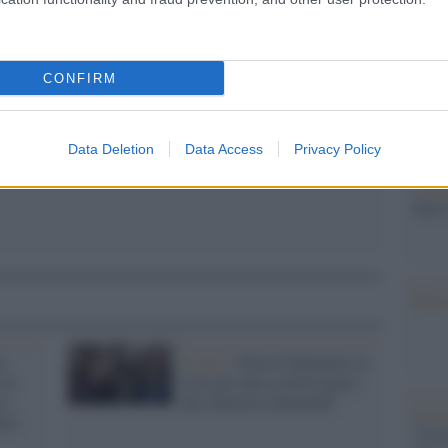
Il Se
barch
pp
dall'e
tentat
CONFIRM
servil
europ
dei m
Data Deletion
Data Access
Privacy Policy
L'att
Seri
Musi
i
Il caso /
Nuovo fallimento in
 in
vista per una società legata
 e
alla ministra Santanchè
Il ri
ita
"Cron