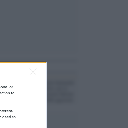
i anche
Governo /
Daniela Santanché
sonal or
rinviata a giudizio: per la
ection to
ministra del governo Meloni
l'accusa è di truffa aggravata
nterest-
closed to