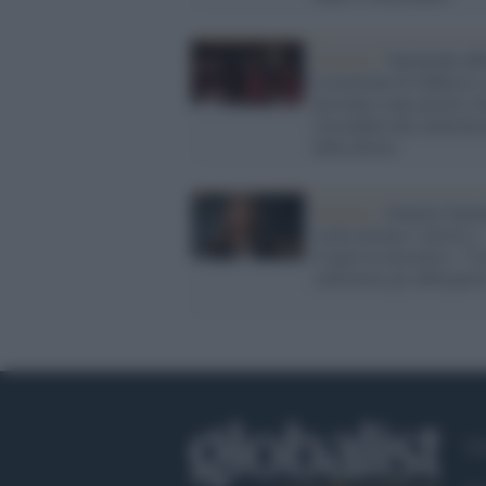
Governo /
Santanché aff
la mozione di sfiducia e 
presenta come povera vi
circondata dal camerat
della destra
Governo /
Daniela Sant
vuole portare i turisti a
Cogne in elicottero: "C
salveremo gli albergator
Ch