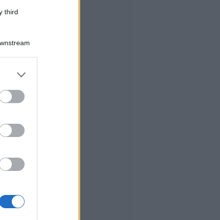
 third
Downstream
er and store
to grant or
ed purposes