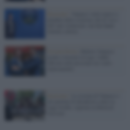
Reazionari /
Vannacci vuole ergersi a
paladino della sicurezza, dei no vax e
dell’anti-islamismo: ma farà danni
limitati a destra
Estrema Destra /
Roberto Vannacci
pronto a lasciare la Lega: l'addio
ufficiale nelle prossime ore (salvo
ripensamenti)
Reazionari /
La crociata di Vannacci e
dei partitini di ultradestra contro la
legge Scelba: vogliono la libertà di
fascismo