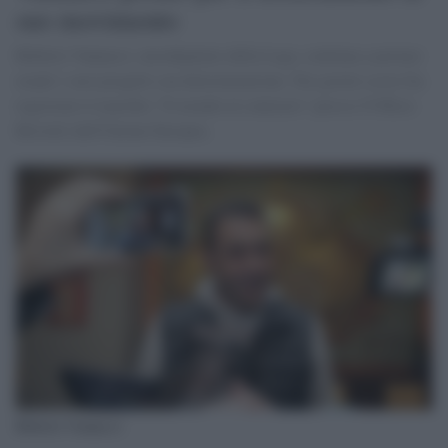
suo movimento
Roberto Vannacci, eurodeputato della Lega, continua a portare
avanti i suoi progetti con determinazione. Nei giorni scorsi ha
registrato il marchio "Il mondo al contrario" presso l'Ufficio
Brevetti dell'Unione Europea.
Roberto Vannacci