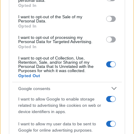
personal data.
Opted In
Please note that this website/app uses one or more Google
services and may gather and store information including but
I want to opt-out of the Sale of my
Personal Data.
not limited to your visit or usage behaviour. You may click to
Opted In
grant or deny consent to Google and its third-party tags to
use your data for below specified purposes in below Google
I want to opt-out of processing my
consent section.
Personal Data for Targeted Advertising.
Opted In
I want to opt-out of Collection, Use,
Retention, Sale, and/or Sharing of my
Personal Data that Is Unrelated with the
Purposes for which it was collected.
Opted Out
Syndication
Culture
Google consents
Salute
Globalist
I want to allow Google to enable storage
related to advertising like cookies on web or
Megachip
Globalscience
device identifiers in apps.
GiULia
Globalsport
I want to allow my user data to be sent to
Google for online advertising purposes.