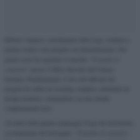
Roberto Vannacci, eurodeputato della Lega, continua a
portare avanti i suoi progetti con determinazione. Nei
“Il mondo al
giorni scorsi ha registrato il marchio
contrario”
presso l’Ufficio Brevetti dell’Unione
Europea. Parallelamente, il sito web ufficiale del
progetto ha subito un restyling completo, adottando un
design moderno e minimalista con uno sfondo
completamente nero.
Al centro della pagina campeggia il logo del movimento,
“Il mondo al contrario –
accompagnato dal messaggio: