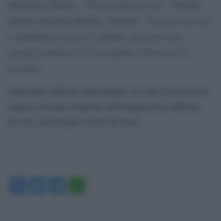
Movimento Politico – Presto nella tua vita!”
. Sul lato
“Il nostro sito web
sinistro, una nota informa i visitatori:
è attualmente in fase di sviluppo, ma presto sarà
operativo anche per il tesseramento. Grazie per la
pazienza”
.
Nella parte inferiore della pagina, un conto alla rovescia
segnala il tempo rimanente all’inaugurazione ufficiale
del sito, prevista per la fine del mese.
Facebook
Twitter
Telegram
WhatsApp