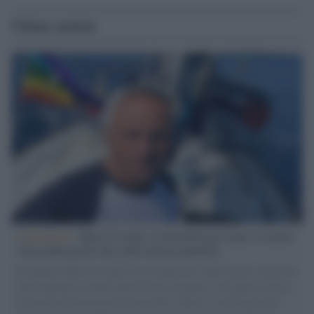
Ultime notizie
L'intervista /
Marco Croatti e la Flottilla per Gaza: le nostre
vele gonfie grazie alla sollevazione popolare
Il Senatore M5S racconta la sua esperienza sulle barche cariche di
aiuti umanitari assalite dall'esercito israeliano. Una guerra atroce,
il tentativo di disumanizzazione delle vittime, il servilismo del