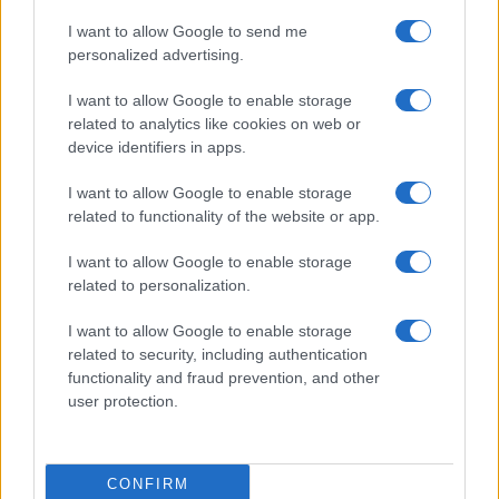
Prima Pagina
I want to allow Google to send me
personalized advertising.
Giornale dello
Chi siamo
I want to allow Google to enable storage
Spettacolo
related to analytics like cookies on web or
Contributors
device identifiers in apps.
Wondernet
Facebook
I want to allow Google to enable storage
Giuliana Sgrena
related to functionality of the website or app.
Twitter
I want to allow Google to enable storage
Google News
related to personalization.
Mastodon
I want to allow Google to enable storage
related to security, including authentication
Cookie Policy
functionality and fraud prevention, and other
user protection.
Preferenze Privacy
CONFIRM