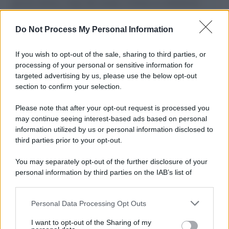
governo italiano e degli altri europei, il ritorno al colonialismo.
L'importanza dei movimenti.
Do Not Process My Personal Information
Musica /
Al maestro Francesco Guccini
If you wish to opt-out of the sale, sharing to third parties, or
processing of your personal or sensitive information for
targeted advertising by us, please use the below opt-out
section to confirm your selection.
Il ricordo /
Quando Guccini raccontava le "Cronache
epafaniche": l'intervista all'artista che si definiva un
Please note that after your opt-out request is processed you
'narratore'
may continue seeing interest-based ads based on personal
information utilized by us or personal information disclosed to
third parties prior to your opt-out.
Lo studio /
Disinformazione russa e destra: anche la
You may separately opt-out of the further disclosure of your
macchina propagandistica di Putin dietro la crisi di Ceuta
personal information by third parties on the IAB’s list of
downstream participants.
Personal Data Processing Opt Outs
This information may also be disclosed by us to third parties
Tendenze /
Sale il numero degli acquisti online in Europa e
on the IAB’s List of Downstream Participants that may further
I want to opt-out of the Sharing of my
aumentano le vendite di articoli second hand
disclose it to other third parties.