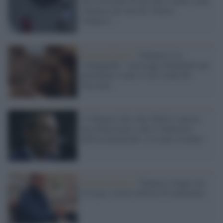
che teorizzano di fare più o meno come
Vannacci per non far vincere
Vannacci...
Estrema Destra /
Vannacci e la
'slopaganda': i messaggi elementari per
presentarsi come il vero erede del
fascismo
A Vannacci dico che l'Italia è ancora
una democrazia e che il 'ministero
dell'assimilazione' se lo può scordare
Estrema Destra /
Vannacci rompe con
la Lega e accusa Salvini di tradimento