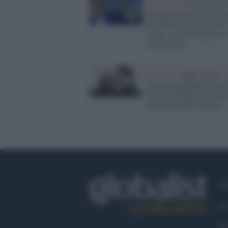
Giustizia /
La Procura d
Palermo contro l’assolu
di Salvini sul caso Open
Arms: ricorso diretto in
Cassazione
Palermo /
Open Arms: s
scorta per minacce il p
Giorgia Righi che sosti
l'accusa contro Salvini
Ch
Co
Fa