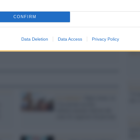
barch
dall'e
tentat
CONFIRM
servil
europ
dei m
Data Deletion
Data Access
Privacy Policy
Musi
Il ri
"Cron
La sentenza /
Open Arms, la
che s
,
Cassazione assolve
definitivamente Salvini dal
l
reato di sequestro di persona
Lo st
anche
dietr