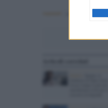
Argomenti:
matteo salvini
open arms
Articoli correlati
Madrid /
Spagna: al
fondatore di Open Arms
Oscar Camps la più alta
onorificenza civile per i
soccorso ai migranti