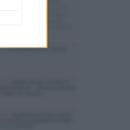
e cariche di aiuti umanitari assalite
sercito israeliano. Una guerra atroce, il
ivo di disumanizzazione delle vittime, il
ismo del governo italiano e degli altri
ei, il ritorno al colonialismo. L'importanza
ovimenti.
ca /
Al maestro Francesco Guccini
cordo /
Quando Guccini raccontava le
ache epafaniche": l'intervista all'artista
i definiva un 'narratore'
udio /
Disinformazione russa e destra:
 la macchina propagandistica di Putin
o la crisi di Ceuta