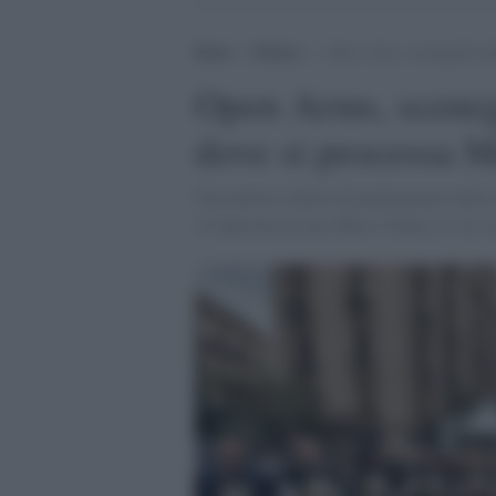
Home
>
Politica
>
Open Arms, sceneggiata leg
Open Arms, sceneg
dove si processa M
Una nutrita schiera di parlamentari della
«Colpevole di aver difeso l'Italia, io sto 