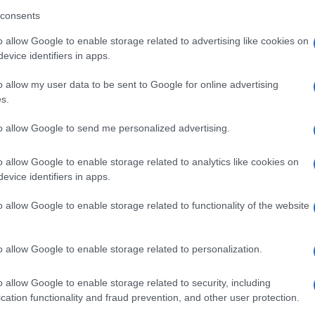
consents
o allow Google to enable storage related to advertising like cookies on
ossibilità di fare sbarcare i migranti soccorsi,
evice identifiers in apps.
e dall’1 al 14 agosto del 2019 ha scelto di
Ulti
o allow my user data to be sent to Google for online advertising
o Stato di bandiera, in Spagna”. Inizia così la
s.
ulia Bongiorno, legale di Matteo Salvini, sotto
to allow Google to send me personalized advertising.
 persona e rifiuto di atti d’ufficio per non aver
o allow Google to enable storage related to analytics like cookies on
dalla nave ad agosto 2019. Il vicepremier è
evice identifiers in apps.
o allow Google to enable storage related to functionality of the website
o allow Google to enable storage related to personalization.
L'int
Gaza:
pp
solle
o allow Google to enable storage related to security, including
cation functionality and fraud prevention, and other user protection.
Il Se