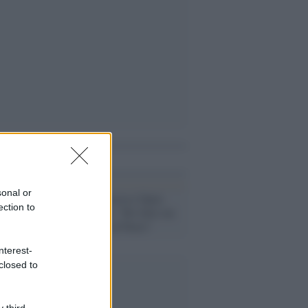
i anche
sonal or
Governo /
Processo Open
ection to
Arms, Salvini: "Ho fatto un
servizio utile al Paese"
nterest-
closed to
 third