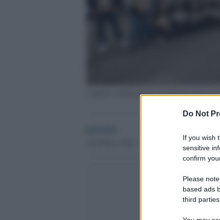
I leghisti solidarizzano con Salvini al proce
Do Not Pr
globalist
If you wish 
18 Ottobre 2024 - 11.54
sensitive in
confirm your
Please note
based ads b
third parties
You may sepa