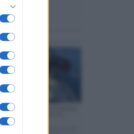
me notizie
ervista /
Marco Croatti e la Flottilla per
 le nostre vele gonfie grazie alla
vazione popolare
natore M5S racconta la sua esperienza sulle