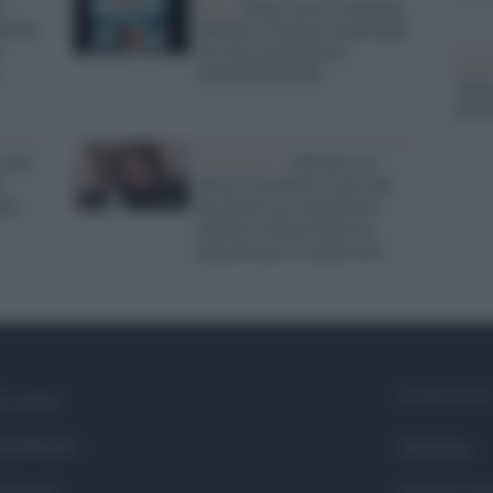
i
Ong /
Open Arms trasforma
zione
Meloni e Trump in naufraghi
per una campagna di
Tend
sensibilizzazione
onlin
artic
otto
Il processo /
Meloni e la
m
destra 'assaltano' il pm che
ene
ha chiesto la condanna di
Salvini e Musk invoca la
prigione per il magistrato
Syndication
i siamo
ntributors
Globalist
cebook
Globalscie