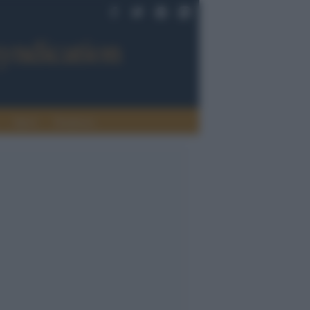
Sport
Tendenze