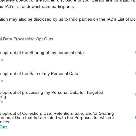
he IAB’s list of downstream participants.
tion may also be disclosed by us to third parties on the IAB’s List of 
 that may further disclose it to other third parties.
 that this website/app uses one or more Google services and may gath
l Data Processing Opt Outs
including but not limited to your visit or usage behaviour. You may click 
 to Google and its third-party tags to use your data for below specifi
o opt-out of the Sharing of my personal data.
ogle consent section.
rlo Giorgetti, Giuseppe Valditara, Roberto
In
a Lega presenti in piazza Politeama a Palermo alla
o opt-out of the Sale of my Personal Data.
tito in sostegno di Matteo Salvini, imputato nel
In
to opt-out of processing my Personal Data for Targeted
ing.
a di parlamentari della Lega, che indossano una
In
 di aver difeso l’Italia, io sto con Salvini». In
o opt-out of Collection, Use, Retention, Sale, and/or Sharing
ersonal Data that Is Unrelated with the Purposes for which it
 voce di Giulia Bongiorno, che tiene l’arringa
lected.
Out