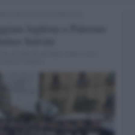
hista a Palermo dove si processa Matteo Salvini
giata leghista a Palermo
atteo Salvini
 Lega, che indossano una maglia recante la scritta:
con Salvini è a Palermo