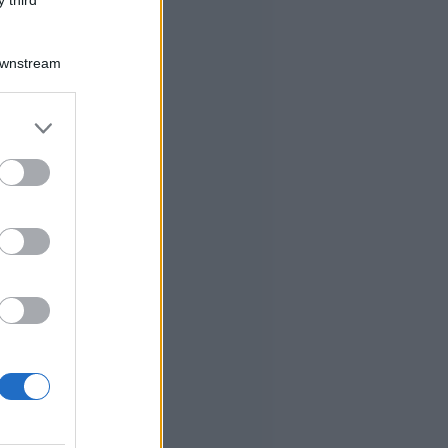
Downstream
er and store
to grant or
ed purposes