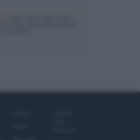
enze /
Sale il numero degli acquisti
e in Europa e aumentano le vendite di
oli second hand
Culture
Giornale
dello
Salute
Spettacolo
Megachip
nce